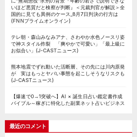
に”無期懲役”求刑の背景『年齢の若さで説明できな
いほど悪質だと検察が判断』＜元裁判官が解説＞全
国的に見ても異例のケース_8月7日判決の行方は
(FNNプライムオンライン)
テレ朝・森山みなみアナ、さわやか水色ノースリ姿
で神スタイル炸裂 「爽やかで可愛い」「最上級に
お似合い」(J-CASTニュース)
熊本地震でずれ動いた活断層、その先には川内原発
が 実はもっとヤバい事態を起こしそうなリスクも
(J-CASTニュース)
【爆速で0→1突破へ】AI × 誕生日占い鑑定書作成
バイブル～稼ぎに特化した副業ネット占いビジネス
最近のコメント