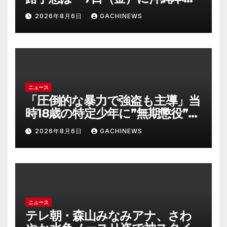
に直撃するおそれ 一部の家屋
2026年8月6日
GACHINEWS
が倒壊するおそれがある猛烈な
風が吹く見込み(FNNプライムオ
ンライン)
ニュース
「圧倒的な暴力で強盗も主導」当
時18歳の特定少年に”無期懲役”求
刑の背景『年齢の若さで説明でき
2026年8月6日
GACHINEWS
ないほど悪質だと検察が判断』
＜元裁判官が解説＞全国的に見て
も異例のケース_8月7日判決の行
方は(FNNプライムオンライン)
ニュース
テレ朝・森山みなみアナ、さわ