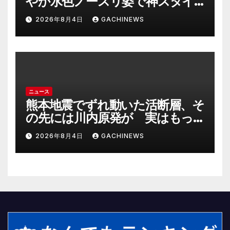
やか水色ノースリ姿で神スタイ
ル炸裂 「爽やかで可愛い」「最
2026年8月4日
GACHINEWS
上級にお似合い」(J-CASTニュー
ス)
ニュース
熊本地震でずれ動いた活断層、そ
の先には川内原発が 実はもっ
とヤバい事態を起こしそうなリ
2026年8月4日
GACHINEWS
スクも(J-CASTニュース)