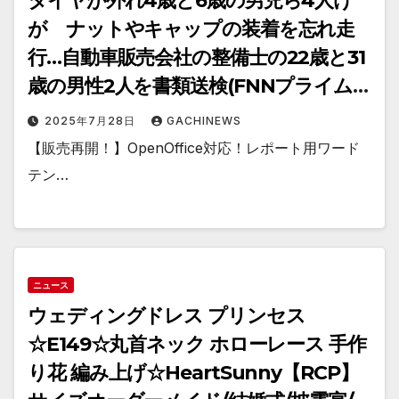
タイヤが外れ4歳と6歳の男児ら4人け
が ナットやキャップの装着を忘れ走
行…自動車販売会社の整備士の22歳と31
歳の男性2人を書類送検(FNNプライム
オンライン)
2025年7月28日
GACHINEWS
【販売再開！】OpenOffice対応！レポート用ワード
テン…
ニュース
ウェディングドレス プリンセス
☆E149☆丸首ネック ホローレース 手作
り花 編み上げ☆HeartSunny【RCP】