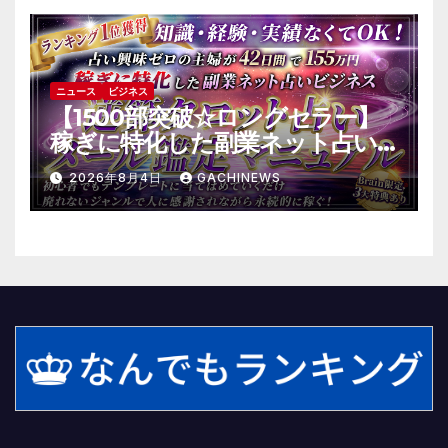
ニュース
ビジネス
【1500部突破☆ロングセラー】
稼ぎに特化した副業ネット占い
のバイブル～逆算タロット占い
2026年8月4日
GACHINEWS
メール鑑定マニュアル～