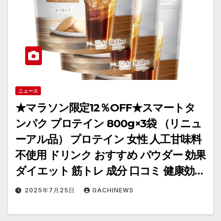
ニュース
★マラソン限定12％OFF★スマートタ
ンパク プロテイン 800g×3袋 （リニュ
ーアル品） プロテイン 女性 人工甘味料
不使用 ドリンク おすすめ パウダー 効果
ダイエット 筋トレ 成分 口コミ 健康効果
風味 豊富なビタミン配合 タンパク質摂
2025年7月25日
GACHINEWS
取