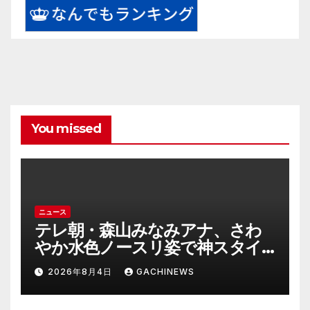
You missed
ニュース
テレ朝・森山みなみアナ、さわ
やか水色ノースリ姿で神スタイ
ル炸裂 「爽やかで可愛い」「最
2026年8月4日
GACHINEWS
上級にお似合い」(J-CASTニュー
ス)