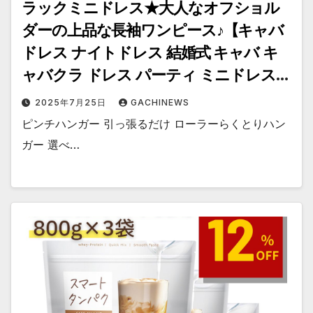
ラックミニドレス★大人なオフショル
ダーの上品な長袖ワンピース♪【キャバ
ドレス ナイトドレス 結婚式 キャバ キ
ャバクラ ドレス パーティ ミニドレス
激安 二次会 格
2025年7月25日
GACHINEWS
ピンチハンガー 引っ張るだけ ローラーらくとりハン
ガー 選べ…