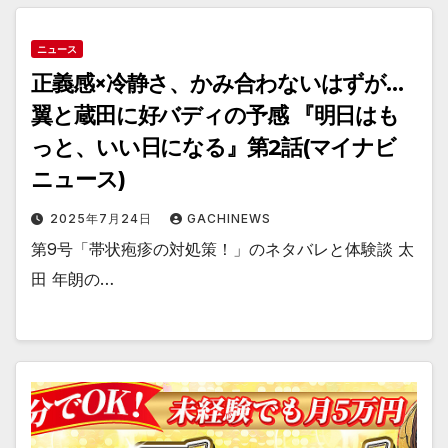
ニュース
正義感×冷静さ、かみ合わないはずが…
翼と蔵田に好バディの予感 『明日はも
っと、いい日になる』第2話(マイナビ
ニュース)
2025年7月24日
GACHINEWS
第9号「帯状疱疹の対処策！」のネタバレと体験談 太
田 年朗の…