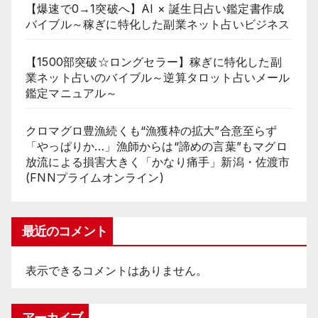
【爆速で0→1突破へ】AI × 誕生日占い鑑定書作成
バイブル～稼ぎに特化した副業ネット占いビジネス
【1500部突破☆ロングセラー】稼ぎに特化した副
業ネット占いのバイブル～逆算タロット占いメール
鑑定マニュアル～
クロマグロ豊漁続くも“漁獲枠の拡大”合意至らず
「やっぱりか…」漁師からは“諦めの言葉”もマグロ
放流による損害大きく「かなり痛手」新潟・佐渡市
(FNNプライムオンライン)
最近のコメント
表示できるコメントはありません。
アーカイブ