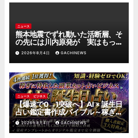
ニュース
熊本地震でずれ動いた活断層、そ
の先には川内原発が 実はもっ
とヤバい事態を起こしそうなリ
2026年8月4日
GACHINEWS
スクも(J-CASTニュース)
ニュース
ビジネス
【爆速で0→1突破へ】AI × 誕生日
占い鑑定書作成バイブル～稼ぎ
に特化した副業ネット占いビジ
2026年8月4日
GACHINEWS
ネス