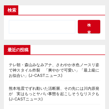
の
検索
ペ
ー
検
索
ジ
送
最近の投稿
り
テレ朝・森山みなみアナ、さわやか水色ノースリ姿
で神スタイル炸裂 「爽やかで可愛い」「最上級に
お似合い」(J-CASTニュース)
熊本地震でずれ動いた活断層、その先には川内原発
が 実はもっとヤバい事態を起こしそうなリスクも
(J-CASTニュース)