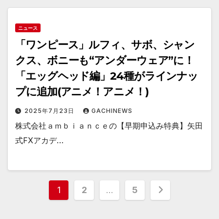
ニュース
「ワンピース」ルフィ、サボ、シャン
クス、ボニーも“アンダーウェア”に！
「エッグヘッド編」24種がラインナッ
プに追加(アニメ！アニメ！)
2025年7月23日
GACHINEWS
株式会社ａｍｂｉａｎｃｅの【早期申込み特典】矢田
式FXアカデ…
投
1
2
…
5
稿