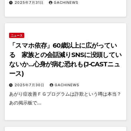
黒 効果 送料無料
2025年7月31日
GACHINEWS
ニュース
「スマホ依存」60歳以上に広がってい
る 家族との会話減りSNSに没頭してい
ないか…心身が病む恐れも(J-CASTニュ
ース)
2025年7月30日
GACHINEWS
あがり症改善ＦＧプログラムは詐欺という噂は本当？
あの掲示板で…