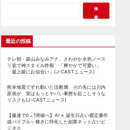
検
索
最近の投稿
テレ朝・森山みなみアナ、さわやか水色ノース
リ姿で神スタイル炸裂 「爽やかで可愛い」
「最上級にお似合い」(J-CASTニュース)
熊本地震でずれ動いた活断層、その先には川内
原発が 実はもっとヤバい事態を起こしそうな
リスクも(J-CASTニュース)
【爆速で0→1突破へ】AI × 誕生日占い鑑定書作
成バイブル～稼ぎに特化した副業ネット占いビ
ジネス