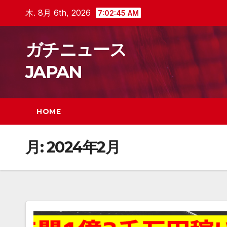
Skip
木. 8月 6th, 2026
7:02:46 AM
to
content
ガチニュース
JAPAN
HOME
月:
2024年2月