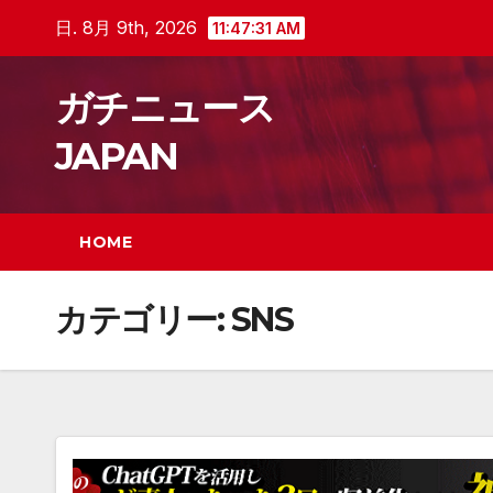
Skip
日. 8月 9th, 2026
11:47:32 AM
to
content
ガチニュース
JAPAN
HOME
カテゴリー:
SNS