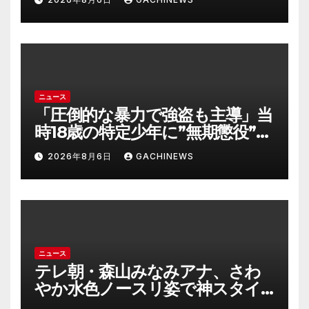
が倒壊するおそれがある猛烈な
風が吹く見込み(FNNプライムオ
ンライン)
ニュース
「圧倒的な暴力で強盗も主導」当
時18歳の特定少年に”無期懲役”求
刑の背景『年齢の若さで説明でき
2026年8月6日
GACHINEWS
ないほど悪質だと検察が判断』
＜元裁判官が解説＞全国的に見て
も異例のケース_8月7日判決の行
方は(FNNプライムオンライン)
ニュース
テレ朝・森山みなみアナ、さわ
やか水色ノースリ姿で神スタイ
ル炸裂 「爽やかで可愛い」「最