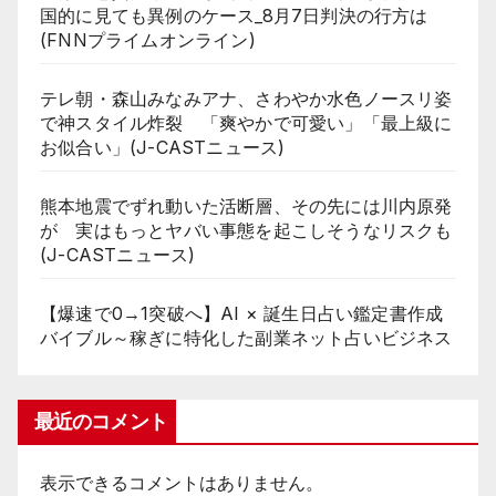
国的に見ても異例のケース_8月7日判決の行方は
(FNNプライムオンライン)
テレ朝・森山みなみアナ、さわやか水色ノースリ姿
で神スタイル炸裂 「爽やかで可愛い」「最上級に
お似合い」(J-CASTニュース)
熊本地震でずれ動いた活断層、その先には川内原発
が 実はもっとヤバい事態を起こしそうなリスクも
(J-CASTニュース)
【爆速で0→1突破へ】AI × 誕生日占い鑑定書作成
バイブル～稼ぎに特化した副業ネット占いビジネス
最近のコメント
表示できるコメントはありません。