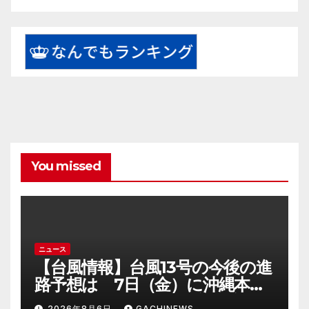
You missed
ニュース
【台風情報】台風13号の今後の進
路予想は 7日（金）に沖縄本島
に直撃するおそれ 一部の家屋
2026年8月6日
GACHINEWS