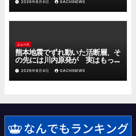
2026年8月4日
GACHINEWS
上級にお似合い」(J-CASTニュー
ス)
ニュース
熊本地震でずれ動いた活断層、そ
の先には川内原発が 実はもっ
とヤバい事態を起こしそうなリ
2026年8月4日
GACHINEWS
スクも(J-CASTニュース)