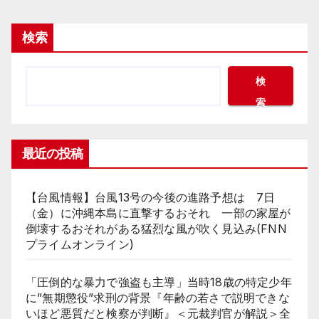
検索
検
索
最近の投稿
【台風情報】台風13号の今後の進路予想は 7日
（金）に沖縄本島に直撃するおそれ 一部の家屋が
倒壊するおそれがある猛烈な風が吹く見込み(FNN
プライムオンライン)
「圧倒的な暴力で強盗も主導」当時18歳の特定少年
に”無期懲役”求刑の背景『年齢の若さで説明できな
いほど悪質だと検察が判断』＜元裁判官が解説＞全