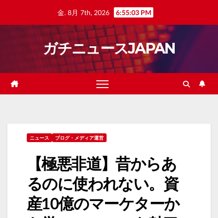
Skip
金. 8月 7th, 2026
6:55:04 PM
to
content
ガチニュースJAPAN
ニュース
ブログ・メディア運営
【極悪非道】昔からあ
るのに使われない。資
産10億のマーケターか