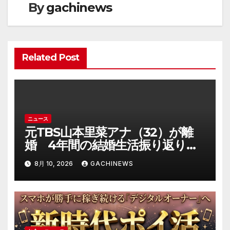
By
gachinews
シ
ョ
Related Post
ン
ニュース
元TBS山本里菜アナ（32）が離
婚 4年間の結婚生活振り返り
「ともに歩んできた道は宝物」
8月 10, 2026
GACHINEWS
(J-CASTニュース)