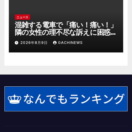
ニュース
混雑する電車で「痛い！痛い！」
隣の女性の理不尽な訴えに困惑
時間が過ぎるのを待つしかなか
2026年8月9日
GACHINEWS
った(J-CASTニュース)