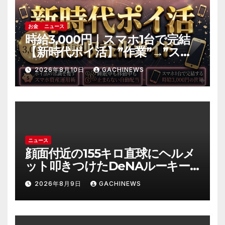
お金
ニュース
時給3,000円｜スマホ1台で完結
【新時代ポイ活】”作業”→”スマ
ホ資産の運用”へ｜自動収益の仕
2026年8月10日
GACHINEWS
組み化の全手順
ニュース
顔面付近の155キロ直球にヘルメ
ット叩きつけたDeNAルーキー
宮下朝陽に擁護の声 「負けん気
2026年8月9日
GACHINEWS
必要」と球団OB(J-CASTニュー
ス)