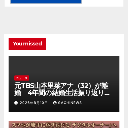
You missed
ニュース
元TBS山本里菜アナ（32）が離
婚 4年間の結婚生活振り返り
「ともに歩んできた道は宝物」
2026年8月10日
GACHINEWS
(J-CASTニュース)