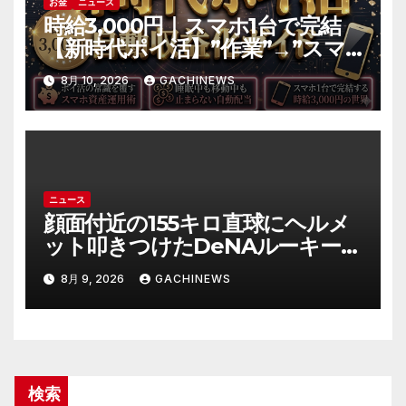
お金
ニュース
時給3,000円｜スマホ1台で完結
【新時代ポイ活】”作業”→”スマ
ホ資産の運用”へ｜自動収益の仕
8月 10, 2026
GACHINEWS
組み化の全手順
ニュース
顔面付近の155キロ直球にヘルメ
ット叩きつけたDeNAルーキー宮
下朝陽に擁護の声 「負けん気必
8月 9, 2026
GACHINEWS
要」と球団OB(J-CASTニュース)
検索