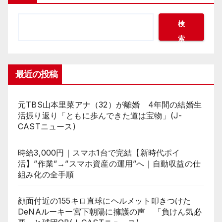
検
索
最近の投稿
元TBS山本里菜アナ（32）が離婚 4年間の結婚生
活振り返り「ともに歩んできた道は宝物」(J-
CASTニュース)
時給3,000円｜スマホ1台で完結【新時代ポイ
活】”作業”→”スマホ資産の運用”へ｜自動収益の仕
組み化の全手順
顔面付近の155キロ直球にヘルメット叩きつけた
DeNAルーキー宮下朝陽に擁護の声 「負けん気必