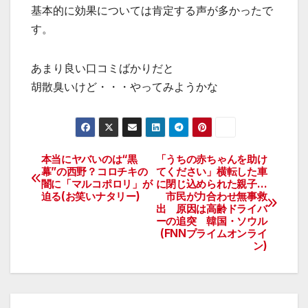
基本的に効果については肯定する声が多かったで
す。
あまり良い口コミばかりだと
胡散臭いけど・・・やってみようかな
本当にヤバいのは“黒
「うちの赤ちゃんを助け
投
幕”の西野？コロチキの
てください」横転した車
闇に「マルコポロリ」が
に閉じ込められた親子…
稿
迫る(お笑いナタリー)
市民が力合わせ無事救
出 原因は高齢ドライバ
ナ
ーの追突 韓国・ソウル
(FNNプライムオンライ
ビ
ン)
ゲ
ー