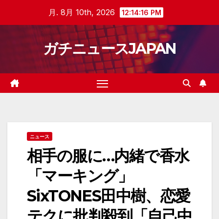
Skip
月. 8月 10th, 2026
12:14:17 PM
to
content
ガチニュースJAPAN
ニュース
相手の服に…内緒で香水
「マーキング」
SixTONES田中樹、恋愛
テクに批判殺到「自己中