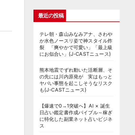
最近の投稿
テレ朝・森山みなみアナ、さわや
か水色ノースリ姿で神スタイル炸
裂 「爽やかで可愛い」「最上級
にお似合い」(J-CASTニュース)
熊本地震でずれ動いた活断層、そ
の先には川内原発が 実はもっと
ヤバい事態を起こしそうなリスク
も(J-CASTニュース)
【爆速で0→1突破へ】AI × 誕生
日占い鑑定書作成バイブル～稼ぎ
に特化した副業ネット占いビジネ
ス