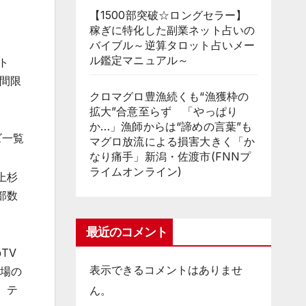
【1500部突破☆ロングセラー】
稼ぎに特化した副業ネット占いの
バイブル～逆算タロット占いメー
ル鑑定マニュアル～
ト
期間限
クロマグロ豊漁続くも“漁獲枠の
拡大”合意至らず 「やっぱり
か…」漁師からは“諦めの言葉”も
ズ一覧
マグロ放流による損害大きく「か
なり痛手」新潟・佐渡市(FNNプ
ライムオンライン)
上杉
部数
最近のコメント
TV
表示できるコメントはありませ
春場の
、テ
ん。