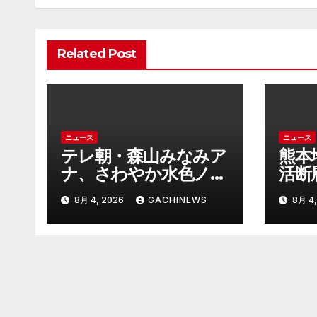
ー
シ
Related Post
ョ
ン
ニュース
ニュース
テレ朝・森山みなみア
熊本
ナ、さわやか水色ノー
活断
スリ姿で神スタイル炸
内原
8月 4, 2026
GACHINEWS
8月 4,
裂 「爽やかで可愛
ヤバ
い」「最上級にお似合
うなリ
い」(J-CASTニュー
ニュ
ス)