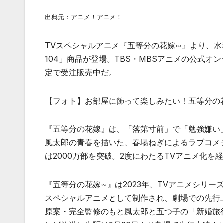
出典元：アニメ！アニメ！
TVスペシャルアニメ『五等分の花嫁∽』より、
104」商品が登場。TBS・MBSアニメの公式オ
定で受注販売中だ。
【フォト】お部屋に飾って楽しみたい！五等分の
『五等分の花嫁』は、「落第寸前」で「勉強嫌い
風太郎の青春を描いた、春場ねぎによるラブコメ
は2000万部を突破。2度にわたるTVアニメ化を
『五等分の花嫁∽』は2023年、TVアニメシリ
スペシャルアニメとして制作され、劇場での先行
原案・完全監修のもと風太郎と五つ子の「新婚旅