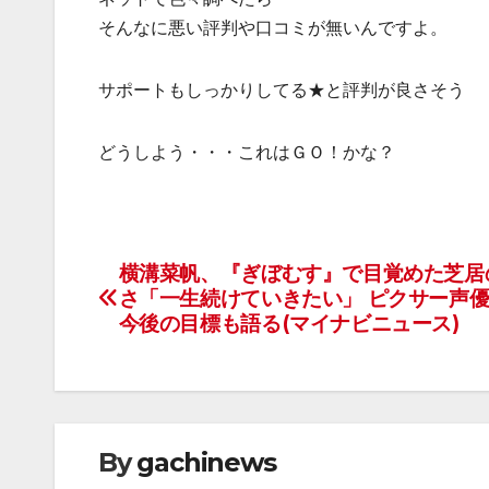
そんなに悪い評判や口コミが無いんですよ。
サポートもしっかりしてる★と評判が良さそう
どうしよう・・・これはＧＯ！かな？
横溝菜帆、『ぎぼむす』で目覚めた芝居
投
さ「一生続けていきたい」 ピクサー声
稿
今後の目標も語る(マイナビニュース)
ナ
ビ
ゲ
By
gachinews