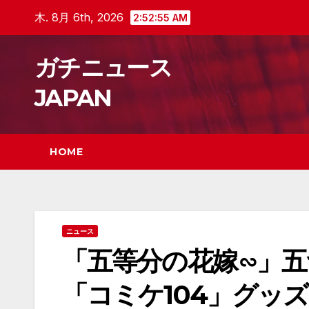
Skip
木. 8月 6th, 2026
2:52:56 AM
to
content
ガチニュース
JAPAN
HOME
ニュース
「五等分の花嫁∽」五
「コミケ104」グッ