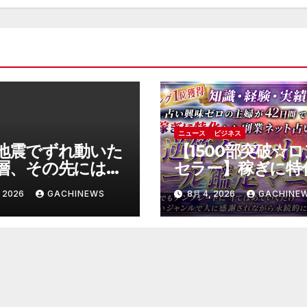
ニュース
ビジネス
地震でずれ動いた
【1500部突破☆
層、その先には川
セラー】稼ぎに特
発が 実はもっと
た副業ネット占い
 2026
GACHINEWS
8月 4, 2026
GACHINE
い事態を起こしそ
イブル～逆算タロ
スクも(J-CAST
占いメール鑑定マ
ース)
アル～