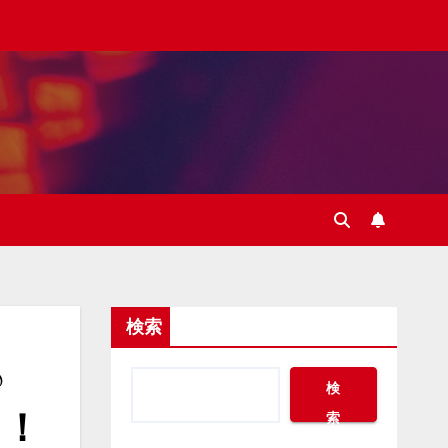
検索
♪
検
メ！
索