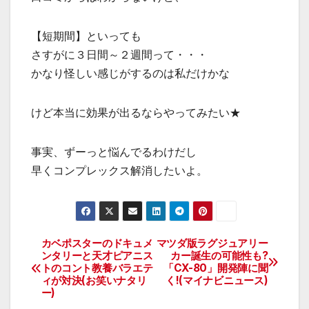
【短期間】といっても
さすがに３日間～２週間って・・・
かなり怪しい感じがするのは私だけかな
けど本当に効果が出るならやってみたい★
事実、ずーっと悩んでるわけだし
早くコンプレックス解消したいよ。
カベポスターのドキュメ
マツダ版ラグジュアリー
投
ンタリーと天才ピアニス
カー誕生の可能性も?
トのコント教養バラエテ
「CX-80」開発陣に聞
稿
ィが対決(お笑いナタリ
く!(マイナビニュース)
ー)
ナ