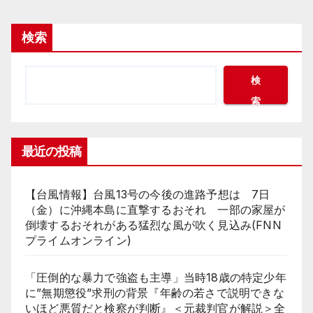
検索
検
索
最近の投稿
【台風情報】台風13号の今後の進路予想は 7日
（金）に沖縄本島に直撃するおそれ 一部の家屋が
倒壊するおそれがある猛烈な風が吹く見込み(FNN
プライムオンライン)
「圧倒的な暴力で強盗も主導」当時18歳の特定少年
に”無期懲役”求刑の背景『年齢の若さで説明できな
いほど悪質だと検察が判断』＜元裁判官が解説＞全