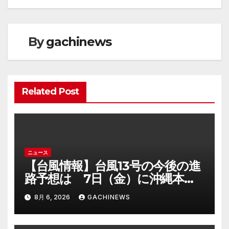
ビ
ゲ
By
gachinews
ー
シ
Related Post
ョ
ン
ニュース
【台風情報】台風13号の今後の進
路予想は 7日（金）に沖縄本島
に直撃するおそれ 一部の家屋が
8月 6, 2026
GACHINEWS
倒壊するおそれがある猛烈な風が
吹く見込み(FNNプライムオンラ