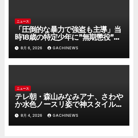
イン)
ニュース
「圧倒的な暴力で強盗も主導」当
時18歳の特定少年に”無期懲役”求
刑の背景『年齢の若さで説明でき
8月 6, 2026
GACHINEWS
ないほど悪質だと検察が判断』＜
元裁判官が解説＞全国的に見ても
異例のケース_8月7日判決の行方
は(FNNプライムオンライン)
ニュース
テレ朝・森山みなみアナ、さわや
か水色ノースリ姿で神スタイル炸
裂 「爽やかで可愛い」「最上級
8月 4, 2026
GACHINEWS
にお似合い」(J-CASTニュース)