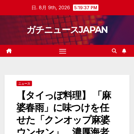
Skip
日. 8月 9th, 2026
5:19:38 PM
to
content
ガチニュースJAPAN
ニュース
【タイっぽ料理】 「麻
婆春雨」に味つけを任
せた「クンオップ麻婆
ウンセン」、濃厚海老