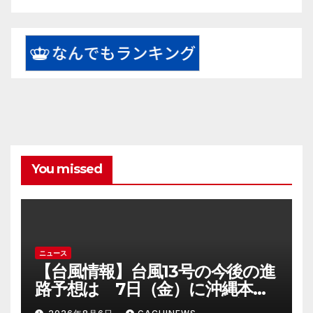
You missed
ニュース
【台風情報】台風13号の今後の進
路予想は 7日（金）に沖縄本島
に直撃するおそれ 一部の家屋