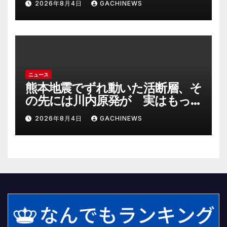
2026年8月4日
GACHINEWS
上級にお似合い」(J-CASTニュー
ス)
ニュース
熊本地震でずれ動いた活断層、そ
の先には川内原発が 実はもっ
とヤバい事態を起こしそうなリ
2026年8月4日
GACHINEWS
スクも(J-CASTニュース)