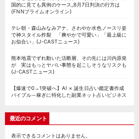
国的に見ても異例のケース_8月7日判決の行方は
(FNNプライムオンライン)
テレ朝・森山みなみアナ、さわやか水色ノースリ姿
で神スタイル炸裂 「爽やかで可愛い」「最上級に
お似合い」(J-CASTニュース)
熊本地震でずれ動いた活断層、その先には川内原発
が 実はもっとヤバい事態を起こしそうなリスクも
(J-CASTニュース)
【爆速で0→1突破へ】AI × 誕生日占い鑑定書作成
バイブル～稼ぎに特化した副業ネット占いビジネス
最近のコメント
表示できるコメントはありません。