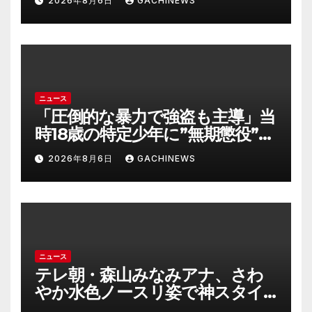
2026年8月6日
GACHINEWS
が倒壊するおそれがある猛烈な
風が吹く見込み(FNNプライムオ
ンライン)
ニュース
「圧倒的な暴力で強盗も主導」当
時18歳の特定少年に”無期懲役”求
刑の背景『年齢の若さで説明でき
2026年8月6日
GACHINEWS
ないほど悪質だと検察が判断』
＜元裁判官が解説＞全国的に見て
も異例のケース_8月7日判決の行
方は(FNNプライムオンライン)
ニュース
テレ朝・森山みなみアナ、さわ
やか水色ノースリ姿で神スタイ
ル炸裂 「爽やかで可愛い」「最