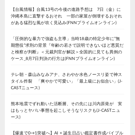
【台風情報】台風13号の今後の進路予想は 7日（金）に
沖縄本島に直撃するおそれ 一部の家屋が倒壊するおそれ
がある猛烈な風が吹く見込み(FNNプライムオンライン)
「圧倒的な暴力で強盗も主導」当時18歳の特定少年に”無
期懲役”求刑の背景『年齢の若さで説明できないほど悪質だ
と検察が判断』＜元裁判官が解説＞全国的に見ても異例の
ケース_8月7日判決の行方は(FNNプライムオンライン)
テレ朝・森山みなみアナ、さわやか水色ノースリ姿で神ス
タイル炸裂 「爽やかで可愛い」「最上級にお似合い」(J-
CASTニュース)
熊本地震でずれ動いた活断層、その先には川内原発が 実
はもっとヤバい事態を起こしそうなリスクも(J-CASTニュ
ース)
【爆速で0→1突破へ】AI × 誕生日占い鑑定書作成バイブル