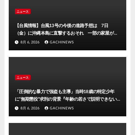
ニュース
【台風情報】台風13号の今後の進路予想は 7日
（金）に沖縄本島に直撃するおそれ 一部の家屋が倒
壊するおそれがある猛烈な風が吹く見込み(FNNプライ
8月 6, 2026
GACHINEWS
ムオンライン)
ニュース
「圧倒的な暴力で強盗も主導」当時18歳の特定少年
に”無期懲役”求刑の背景『年齢の若さで説明できない
ほど悪質だと検察が判断』＜元裁判官が解説＞全国的
8月 6, 2026
GACHINEWS
に見ても異例のケース_8月7日判決の行方は(FNNプラ
イムオンライン)