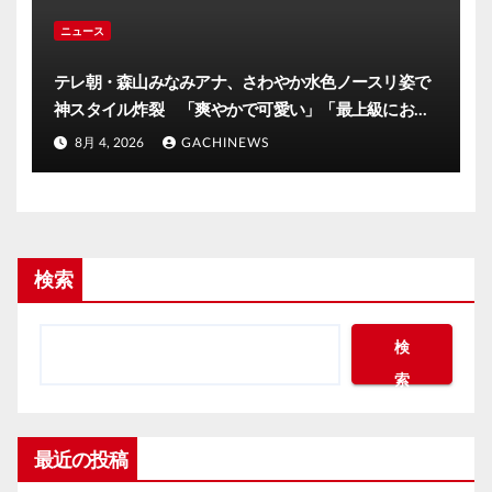
ニュース
テレ朝・森山みなみアナ、さわやか水色ノースリ姿で
神スタイル炸裂 「爽やかで可愛い」「最上級にお似
合い」(J-CASTニュース)
8月 4, 2026
GACHINEWS
検索
検
索
最近の投稿