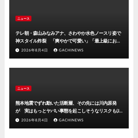
ニュース
テレ朝・森山みなみアナ、さわやか水色ノースリ姿で
神スタイル炸裂 「爽やかで可愛い」「最上級にお似
合い」(J-CASTニュース)
2026年8月4日
GACHINEWS
ニュース
熊本地震でずれ動いた活断層、その先には川内原発
が 実はもっとヤバい事態を起こしそうなリスクも(J-
CASTニュース)
2026年8月4日
GACHINEWS