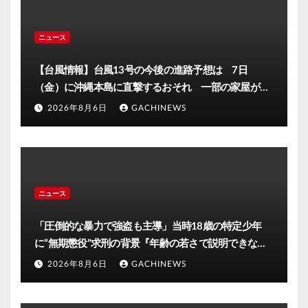
ニュース
【台風情報】台風13号の今後の進路予想は 7日
（金）に沖縄本島に直撃するおそれ 一部の家屋が倒
壊するおそれがある猛烈な風が吹く見込み(FNNプライ
2026年8月6日
GACHINEWS
ムオンライン)
ニュース
「圧倒的な暴力で強盗も主導」当時18歳の特定少年
に”無期懲役”求刑の背景『年齢の若さで説明できない
ほど悪質だと検察が判断』＜元裁判官が解説＞全国的
2026年8月6日
GACHINEWS
に見ても異例のケース_8月7日判決の行方は(FNNプラ
イムオンライン)