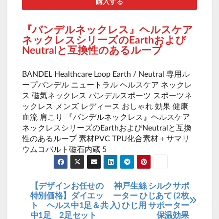
購入する
『バンデルネックレス』ヘルスケア
ネックレスシリーズのEarthおよび
Neutralと互換性のあるループ
BANDEL Healthcare Loop Earth / Neutral 専用ル
ープバンデル ニュートラル ヘルスケア ネックレ
ス 磁気ネックレス バンデルスポーツ スポーツネ
ックレス メンズ レディース おしゃれ 効果 健康
血流 肩こり 『バンデルネックレス』ヘルスケア
ネックレスシリーズのEarthおよびNeutralと互換
性のあるループ 素材PVC TPU化合素材＋サマリ
ウムコバルト磁石内蔵 5
【デザインお任せの
神戸生絲 シルクサポ
投
特別価格】ダイエッ
ーター ひじあて (2枚
稿
ト ヘルス中1足＆共
入) ひじ用 サポーター
中1足 2足セット
保温効果
ナ