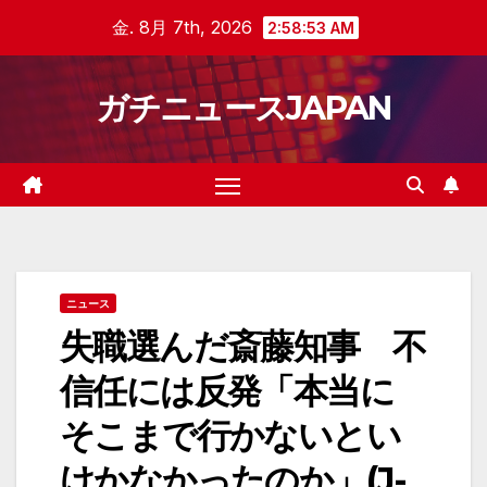
Skip
金. 8月 7th, 2026
2:58:53 AM
to
content
ガチニュースJAPAN
ニュース
失職選んだ斎藤知事 不
信任には反発「本当に
そこまで行かないとい
けかなかったのか」(J-