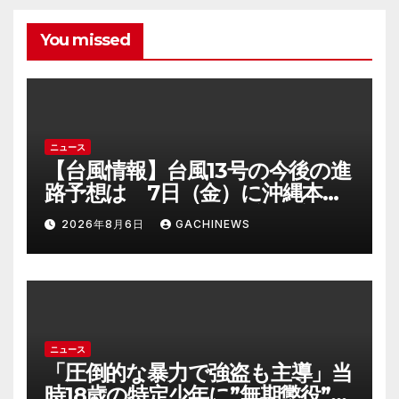
You missed
ニュース
【台風情報】台風13号の今後の進
路予想は 7日（金）に沖縄本島
に直撃するおそれ 一部の家屋
2026年8月6日
GACHINEWS
が倒壊するおそれがある猛烈な
風が吹く見込み(FNNプライムオ
ンライン)
ニュース
「圧倒的な暴力で強盗も主導」当
時18歳の特定少年に”無期懲役”求