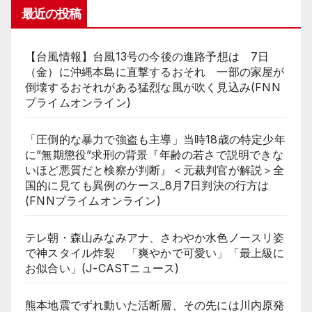
最近の投稿
【台風情報】台風13号の今後の進路予想は 7日
（金）に沖縄本島に直撃するおそれ 一部の家屋が
倒壊するおそれがある猛烈な風が吹く見込み(FNN
プライムオンライン)
「圧倒的な暴力で強盗も主導」当時18歳の特定少年
に”無期懲役”求刑の背景『年齢の若さで説明できな
いほど悪質だと検察が判断』＜元裁判官が解説＞全
国的に見ても異例のケース_8月7日判決の行方は
(FNNプライムオンライン)
テレ朝・森山みなみアナ、さわやか水色ノースリ姿
で神スタイル炸裂 「爽やかで可愛い」「最上級に
お似合い」(J-CASTニュース)
熊本地震でずれ動いた活断層、その先には川内原発