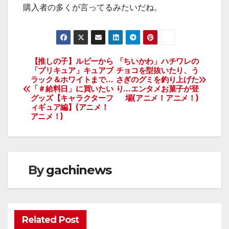
購入者の多くが言ってるみたいだね。
【推しの子】ルビーから
「ちいかわ」ハチワレの
投
「プリキュア」キュアブ
チョコを型抜いたり、う
ラック＆ホワイトまで…
さぎのグミを釣り上げた
稿
「＃給料日」に買いたい
り…エンタメお菓子が登
グッズ【キャラクターフ
場(アニメ！アニメ！)
ナ
ィギュア編】(アニメ！
アニメ！)
ビ
ゲ
ー
By
gachinews
シ
ョ
Related Post