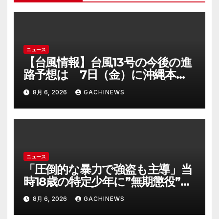
ン
ニュース
【台風情報】台風13号の今後の進
路予想は 7日（金）に沖縄本島
に直撃するおそれ 一部の家屋が
8月 6, 2026
GACHINEWS
倒壊するおそれがある猛烈な風が
吹く見込み(FNNプライムオンラ
イン)
ニュース
「圧倒的な暴力で強盗も主導」当
時18歳の特定少年に”無期懲役”求
刑の背景『年齢の若さで説明でき
8月 6, 2026
GACHINEWS
ないほど悪質だと検察が判断』＜
元裁判官が解説＞全国的に見ても