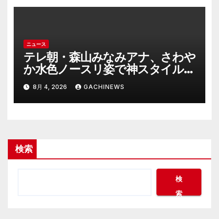
異例のケース_8月7日判決の行方
は(FNNプライムオンライン)
ニュース
テレ朝・森山みなみアナ、さわや
か水色ノースリ姿で神スタイル炸
裂 「爽やかで可愛い」「最上級
8月 4, 2026
GACHINEWS
にお似合い」(J-CASTニュース)
検索
検
索