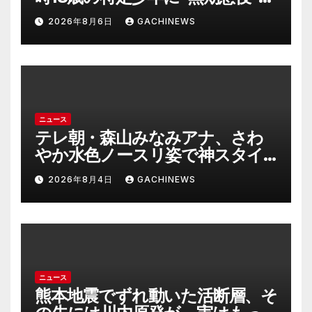
刑の背景『年齢の若さで説明でき
2026年8月6日
GACHINEWS
ないほど悪質だと検察が判断』
＜元裁判官が解説＞全国的に見て
も異例のケース_8月7日判決の行
方は(FNNプライムオンライン)
ニュース
テレ朝・森山みなみアナ、さわ
やか水色ノースリ姿で神スタイ
ル炸裂 「爽やかで可愛い」「最
2026年8月4日
GACHINEWS
上級にお似合い」(J-CASTニュー
ス)
ニュース
熊本地震でずれ動いた活断層、そ