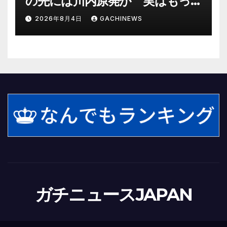
の先には川内原発が 実はもっ
とヤバい事態を起こしそうなリ
2026年8月4日
GACHINEWS
スクも(J-CASTニュース)
ガチニュースJAPAN