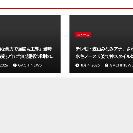
ニュース
的な暴力で強盗も主導」当時
テレ朝・森山みなみアナ、さ
特定少年に”無期懲役”求刑の
水色ノースリ姿で神スタイ
年齢の若さで説明できないほ
「爽やかで可愛い」「最上級
 2026
GACHINEWS
8月 4, 2026
GACHINEW
だと検察が判断』＜元裁判官
合い」(J-CASTニュース)
＞全国的に見ても異例のケー
7日判決の行方は(FNNプライ
イン)