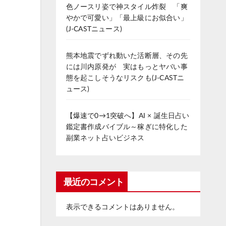
色ノースリ姿で神スタイル炸裂 「爽
やかで可愛い」「最上級にお似合い」
(J-CASTニュース)
熊本地震でずれ動いた活断層、その先
には川内原発が 実はもっとヤバい事
態を起こしそうなリスクも(J-CASTニ
ュース)
【爆速で0→1突破へ】AI × 誕生日占い
鑑定書作成バイブル～稼ぎに特化した
副業ネット占いビジネス
最近のコメント
表示できるコメントはありません。