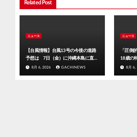
Related Post
ニュース
ニュース
【台風情報】台風13号の今後の進路
「圧倒
予想は 7日（金）に沖縄本島に直撃
18歳の
するおそれ 一部の家屋が倒壊する
背景『
8月 6, 2026
GACHINEWS
8月 6,
おそれがある猛烈な風が吹く見込み
ど悪質
(FNNプライムオンライン)
が解説
ス_8月
ムオンラ