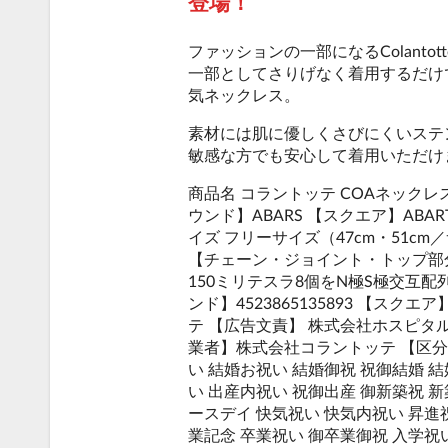
登場！
ファッションの一部になるColant
一部としてさりげなく着用するだけ
気ネックレス。
素材には肌に優しくさびにくいステン
敏感な方でも安心して着用いただけ
商品名 コラントッテ COAネックレス
ウンド】ABARS 【スクエア】ABART
イズ フリーサイズ（47cm・51cm
【チェーン・ジョイント・トップ部分】
150ミリテスラ8個をN極S極交互配列 J
ンド】4523865135893 【スクエア
テ 【広告文責】 株式会社ホスピタルサー
業者】株式会社コラントッテ 【区
い 結婚お祝い 結婚御祝 祝御結婚 結
い 出産内祝い 祝御出産 御新築祝 新
ースデイ 快気祝い 快気内祝い 昇進祝
業記念 卒業祝い 御卒業御祝 入学祝い