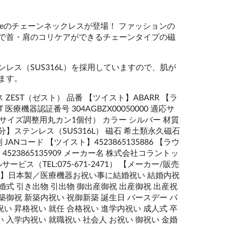
otteのチェーンネックレスが登場！ ファッションの
で首・肩のコリケアができるチェーンタイプの磁
レス（SUS316L）を採用していますので、肌が
ます。
 ZEST（ゼスト） 品番 【ツイスト】ABARR 【ラ
 医療機器認証番号 304AGBZX00050000 適応サ
／サイズ調整用丸カン1個付） カラー シルバー 材質
ステンレス（SUS316L） 磁石 希土類永久磁石
ANコード 【ツイスト】4523865135886 【ラウ
】4523865135909 メーカー名 株式会社コラントッ
ビス（TEL:075-671-2471） 【メーカー/販売
分】日本製／医療機器お祝い事に結婚祝い 結婚内祝
婚式 引き出物 引出物 御出産御祝 出産御祝 出産祝
築御祝 新築内祝い 祝御新築 誕生日 バースデー バ
い 昇格祝い 就任 合格祝い 進学内祝い 成人式 卒
 入学内祝い 就職祝い 社会人 お祝い 御祝い 金婚