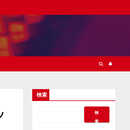
検索
ッ
検
索