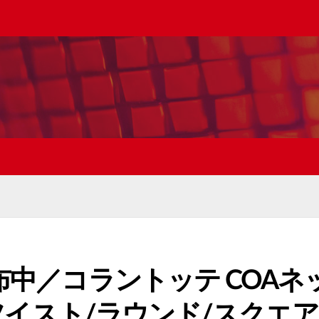
布中／コラントッテ COAネ
)ツイスト/ラウンド/スクエア