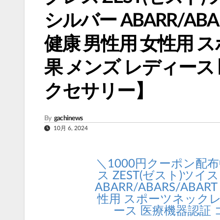
シルバー ABARR/AB
健康 男性用 女性用 
果 メンズ レディース
クセサリー】
By
gachinews
10月 6, 2024
＼1000円クーポン配
ス ZEST(ゼスト)ツ
ABARR/ABARS/AB
性用 スポーツネックレ
ース 医療機器認証