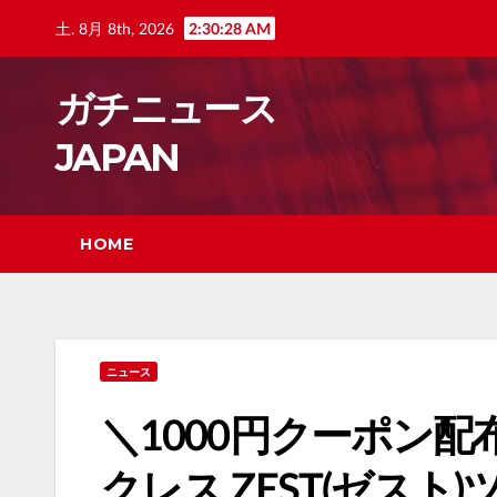
Skip
土. 8月 8th, 2026
2:30:29 AM
to
content
ガチニュース
JAPAN
HOME
ニュース
＼1000円クーポン配
クレス ZEST(ゼスト