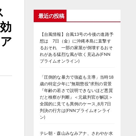
ス
最近の投稿
 効
【台風情報】台風13号の今後の進路予
 ア
想は 7日（金）に沖縄本島に直撃す
るおそれ 一部の家屋が倒壊するおそ
れがある猛烈な風が吹く見込み(FNN
プライムオンライン)
「圧倒的な暴力で強盗も主導」当時18
歳の特定少年に”無期懲役”求刑の背景
『年齢の若さで説明できないほど悪質
だと検察が判断』＜元裁判官が解説＞
全国的に見ても異例のケース_8月7日
判決の行方は(FNNプライムオンライ
ン)
テレ朝・森山みなみアナ、さわやか水