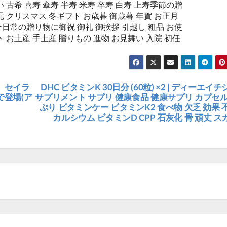
 古希 喜寿 傘寿 半寿 米寿 卒寿 白寿 上寿季節の贈
 クリスマス 冬ギフト お歳暮 御歳暮 年賀 お正月
日常の贈り物に御祝 御礼 御挨拶 引越し 粗品 お使
 お土産 手土産 贈りもの 進物 お見舞い 入院 初任
、セイラ
DHC ビタミンK 30日分 (60粒) ×2 | ディーエイチ
登場(ア
サプリメント サプリ 健康食品 健康サプリ カプセル
ぷり ビタミンケー ビタミンK2 食べ物 欠乏 効果 
カルシウム ビタミンD CPP 石灰化 骨 頑丈 ス