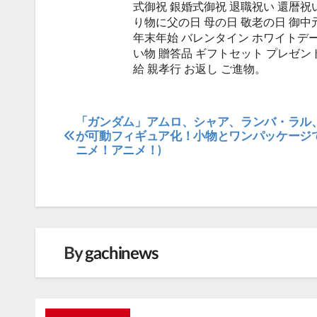
式御祝 銀婚式御祝 退職祝い 還暦祝い
り物に父の日 母の日 敬老の日 御中元
年末年始 バレンタイン ホワイトデー
い物 贈答品 ギフトセット プレゼント
給 親孝行 お返し ご進物。
「ガンダム」アムロ、シャア、ランバ・ラル
投
が可動フィギュア化！小物とワンパッケージで
稿
ニメ！アニメ！)
ナ
ビ
ゲ
ー
シ
By
gachinews
ョ
ン