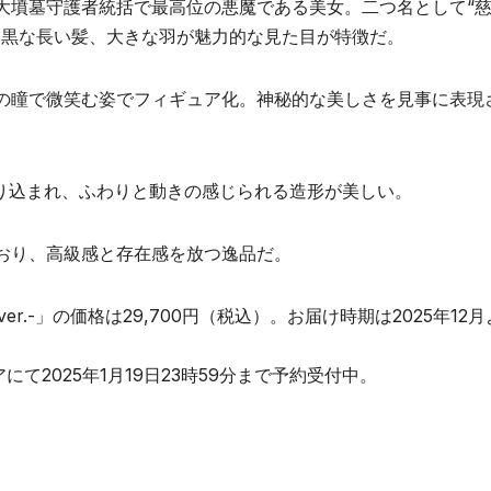
大墳墓守護者統括で最高位の悪魔である美女。二つ名として“
っ黒な長い髪、大きな羽が魅力的な見た目が特徴だ。
の瞳で微笑む姿でフィギュア化。神秘的な美しさを見事に表現
作り込まれ、ふわりと動きの感じられる造形が美しい。
おり、高級感と存在感を放つ逸品だ。
r.-」の価格は29,700円（税込）。お届け時期は2025年12
トアにて2025年1月19日23時59分まで予約受付中。