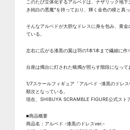
このたび立体化するアルベドは、ナザリック地下
き純白の悪魔”を持っており、輝く金色の瞳と真
そんなアルベドが大胆なドレスに身を包み、黄金
ている。
左右に広がる漆黒の翼は羽の1本1本まで繊細に
台座は燭台に灯された蝋燭が照らす階段になって
1/7スケールフィギュア「アルベド -漆黒のドレスve
順次となっている。
現在、SHIBUYA SCRAMBLE FIGURE公式ス
■商品概要
商品名：アルベド -漆黒のドレスver.-