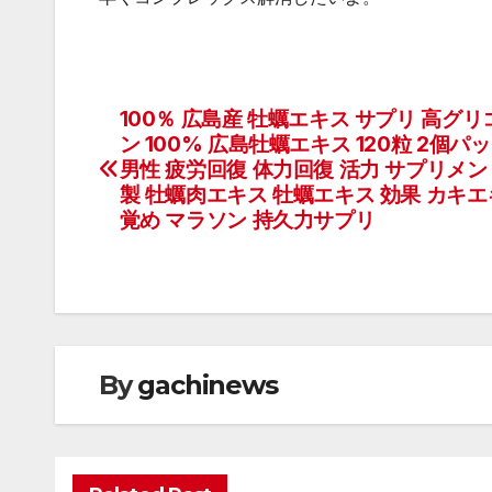
100％ 広島産 牡蠣エキス サプリ 高グ
投
ン 100% 広島牡蠣エキス 120粒 2個パ
稿
男性 疲労回復 体力回復 活力 サプリメン
製 牡蠣肉エキス 牡蠣エキス 効果 カキエ
ナ
覚め マラソン 持久力サプリ
ビ
ゲ
ー
By
gachinews
シ
ョ
ン