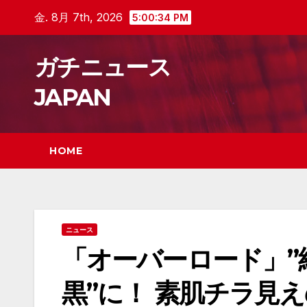
Skip
金. 8月 7th, 2026
5:00:35 PM
to
content
ガチニュース
JAPAN
HOME
ニュース
「オーバーロード」”
黒”に！ 素肌チラ見