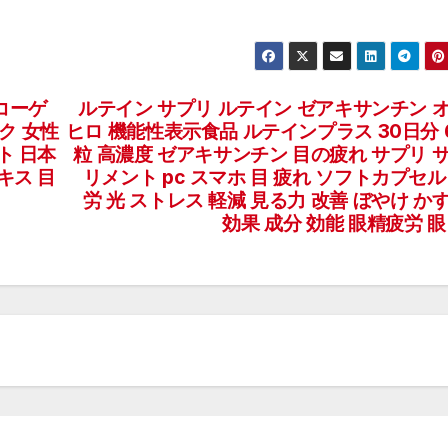
リコーゲ
ルテイン サプリ ルテイン ゼアキサンチン 
ック 女性
ヒロ 機能性表示食品 ルテインプラス 30日分 
ト 日本
粒 高濃度 ゼアキサンチン 目の疲れ サプリ 
キス 目
リメント pc スマホ 目 疲れ ソフトカプセル
労 光 ストレス 軽減 見る力 改善 ぼやけ か
効果 成分 効能 眼精疲労 眼