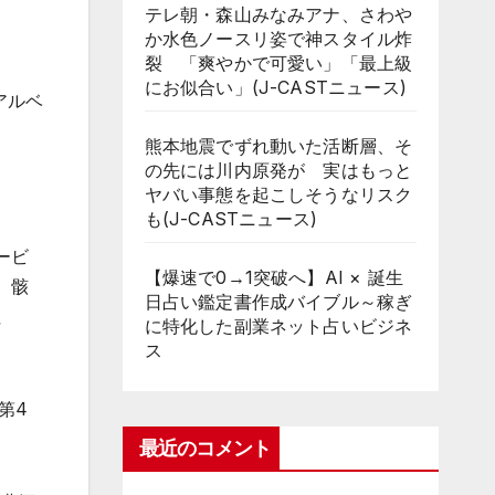
テレ朝・森山みなみアナ、さわや
か水色ノースリ姿で神スタイル炸
裂 「爽やかで可愛い」「最上級
にお似合い」(J-CASTニュース)
アルベ
熊本地震でずれ動いた活断層、そ
の先には川内原発が 実はもっと
ヤバい事態を起こしそうなリスク
も(J-CASTニュース)
ービ
【爆速で0→1突破へ】AI × 誕生
、骸
日占い鑑定書作成バイブル～稼ぎ
征
に特化した副業ネット占いビジネ
ス
第4
最近のコメント