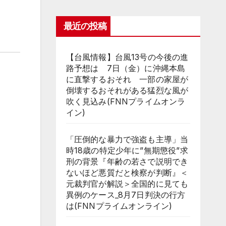
最近の投稿
【台風情報】台風13号の今後の進
路予想は 7日（金）に沖縄本島
に直撃するおそれ 一部の家屋が
倒壊するおそれがある猛烈な風が
吹く見込み(FNNプライムオンラ
イン)
「圧倒的な暴力で強盗も主導」当
時18歳の特定少年に”無期懲役”求
刑の背景『年齢の若さで説明でき
ないほど悪質だと検察が判断』＜
元裁判官が解説＞全国的に見ても
異例のケース_8月7日判決の行方
は(FNNプライムオンライン)