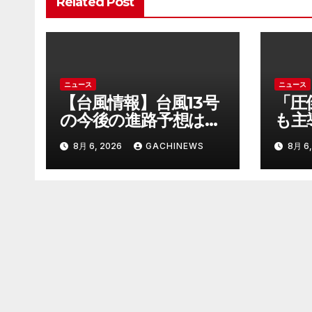
Related Post
ニュース
ニュース
【台風情報】台風13号
「圧
の今後の進路予想は
も主
7日（金）に沖縄本島
定少
8月 6, 2026
GACHINEWS
8月 6,
に直撃するおそれ 一
刑の
部の家屋が倒壊するお
で説
それがある猛烈な風が
質だ
吹く見込み(FNNプラ
元裁
イムオンライン)
的に
ス_
は(
ライ