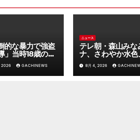
ニュース
倒的な暴力で強盗
テレ朝・森山みな
導」当時18歳の特
ナ、さわやか水色
年に”無期懲役”求
スリ姿で神スタイ
 2026
GACHINEWS
8月 4, 2026
GACHINE
背景『年齢の若さ
裂 「爽やかで可
明できないほど悪
い」「最上級にお
と検察が判断』＜
い」(J-CASTニュ
判官が解説＞全国
ス)
見ても異例のケー
8月7日判決の行方
FNNプライムオン
ン)