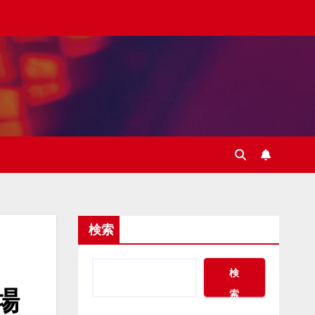
検索
検
場
索