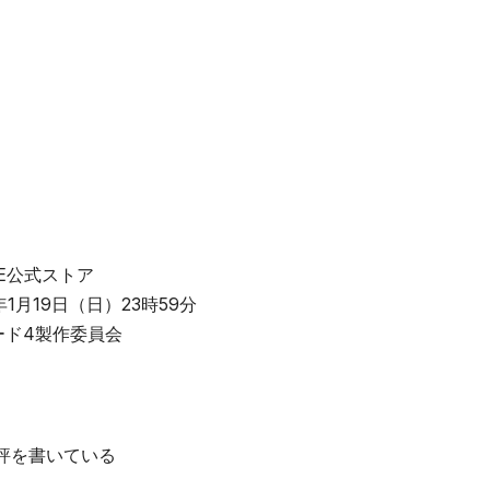
RE公式ストア
年1月19日（日）23時59分
ード4製作委員会
評を書いている