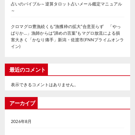
占いのバイブル～逆算タロット占いメール鑑定マニュアル
～
クロマグロ豊漁続くも“漁獲枠の拡大”合意至らず 「やっ
ぱりか…」漁師からは“諦めの言葉”もマグロ放流による損
害大きく「かなり痛手」新潟・佐渡市(FNNプライムオンラ
イン)
最近のコメント
表示できるコメントはありません。
アーカイブ
2026年8月