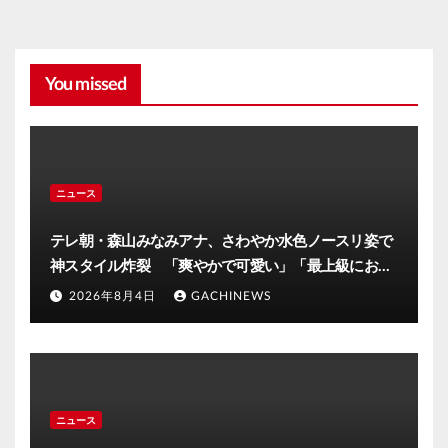
You missed
ニュース
テレ朝・森山みなみアナ、さわやか水色ノースリ姿で
神スタイル炸裂 「爽やかで可愛い」「最上級にお似
合い」(J-CASTニュース)
2026年8月4日
GACHINEWS
ニュース