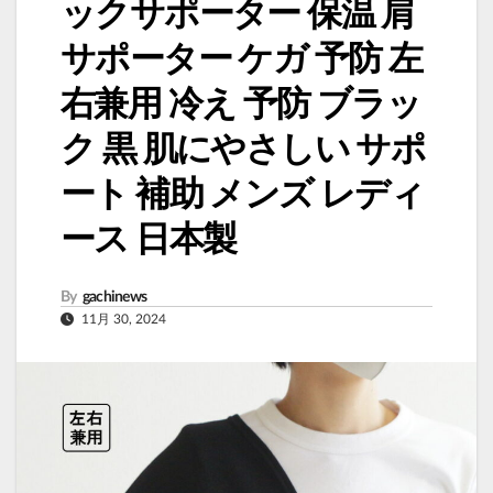
ックサポーター 保温 肩
サポーター ケガ 予防 左
右兼用 冷え 予防 ブラッ
ク 黒 肌にやさしい サポ
ート 補助 メンズ レディ
ース 日本製
By
gachinews
11月 30, 2024