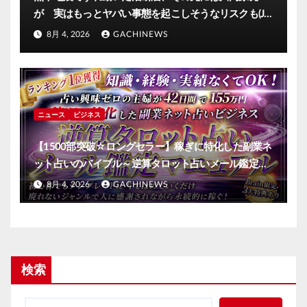
が 実はもっとヤバい事態を起こしそうなリスクも(J-
CASTニュース)
8月 4, 2026
GACHINEWS
ニュース
ビジネス
【1500部突破☆ロングセラー】稼ぎに特化した副業ネ
ット占いのバイブル～逆算タロット占いメール鑑定マ
ニュアル～
8月 4, 2026
GACHINEWS
検索