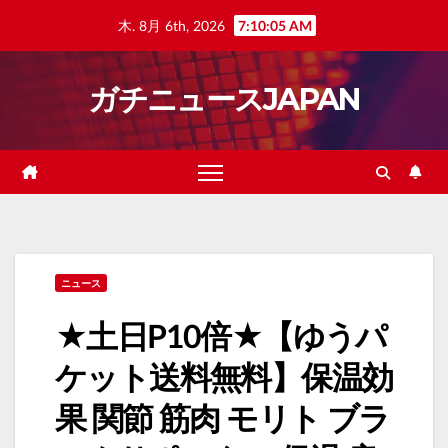
Skip
木. 8月 6th, 2026
7:10:06 AM
to
content
ガチニュースJAPAN
ニュース
★土日P10倍★【ゆうパ
ケット送料無料】保温効
果 関節 筋肉 モリト ブラ