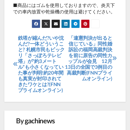
■商品にはゴムを使用しておりますので、炎天下
での車内放置や乾燥機の使用は避けてください。
鉄塔が縮んだ?いや沈
「違憲判決が出ると
投
んだ?一体どういうこ
信じている」同性婚
稿
と? 札幌市民もビック
訴訟の福岡高裁判決
リ「さっぽろテレビ
を前に原告の同性カ
ナ
塔」が“約3メート
ップルが会見 12月
ビ
ル”も小さくなってい
13日の全国で3例目の
た事が判明!約20年間
高裁判断(FNNプライ
ゲ
も真実が封印されて
ムオンライン)
ー
きたワケとは?(FNN
プライムオンライン)
シ
ョ
ン
By
gachinews