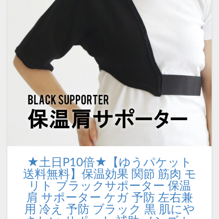
★土日P10倍★【ゆうパケット
送料無料】保温効果 関節 筋肉 モ
リト ブラックサポーター 保温
肩 サポーター ケガ 予防 左右兼
用 冷え 予防 ブラック 黒 肌にや