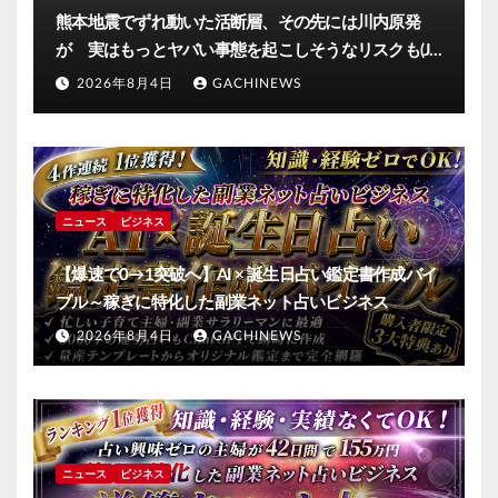
熊本地震でずれ動いた活断層、その先には川内原発
が 実はもっとヤバい事態を起こしそうなリスクも(J-
CASTニュース)
2026年8月4日
GACHINEWS
ニュース
ビジネス
【爆速で0→1突破へ】AI × 誕生日占い鑑定書作成バイ
ブル～稼ぎに特化した副業ネット占いビジネス
2026年8月4日
GACHINEWS
ニュース
ビジネス