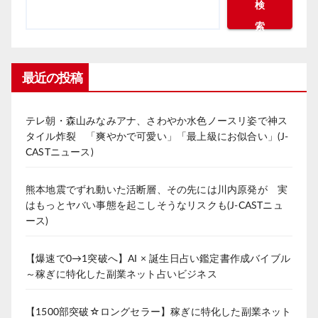
検
索
最近の投稿
テレ朝・森山みなみアナ、さわやか水色ノースリ姿で神ス
タイル炸裂 「爽やかで可愛い」「最上級にお似合い」(J-
CASTニュース)
熊本地震でずれ動いた活断層、その先には川内原発が 実
はもっとヤバい事態を起こしそうなリスクも(J-CASTニュ
ース)
【爆速で0→1突破へ】AI × 誕生日占い鑑定書作成バイブル
～稼ぎに特化した副業ネット占いビジネス
【1500部突破☆ロングセラー】稼ぎに特化した副業ネット