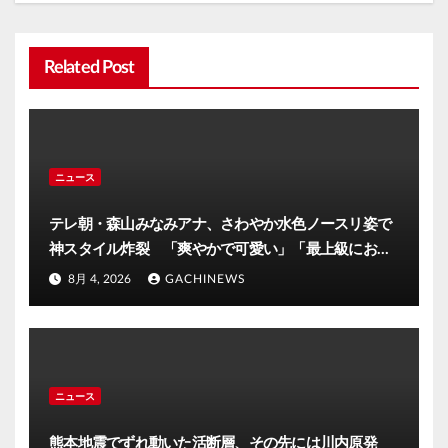
Related Post
ニュース
テレ朝・森山みなみアナ、さわやか水色ノースリ姿で
神スタイル炸裂 「爽やかで可愛い」「最上級にお似
合い」(J-CASTニュース)
8月 4, 2026
GACHINEWS
ニュース
熊本地震でずれ動いた活断層、その先には川内原発