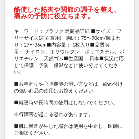
酷使した筋肉や関節の調子を整え、
痛みの予防に役立ちます。
キーワード：ブラック 黒商品詳細 ■サイズ： フ
リーサイズ(左右兼用) 胸囲：75〜90cm/腕まわ
り：27〜36cm■内容量： 1枚入り■品質表
示： ナイロン、ポリウレタン、ポリエステル、ポ
リエチレン、天然ゴム■生産国： 日本■状況に応
じて保護、予防、保温などに使い分けてくださ
い。
■お年寄りや心肺機能の弱い方などは、締め付け
の強い商品の使用はお控えください。
■就寝時や長時間の使用はしないでください。
血行障害が起こる恐れがあります。
■肌に異常が生じた場合は使用を中止し、医師に
ご相談ください。