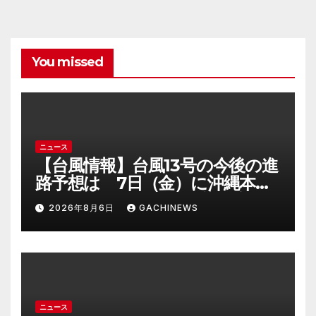
You missed
ニュース
【台風情報】台風13号の今後の進
路予想は 7日（金）に沖縄本島
に直撃するおそれ 一部の家屋
2026年8月6日
GACHINEWS
が倒壊するおそれがある猛烈な
風が吹く見込み(FNNプライムオ
ンライン)
ニュース