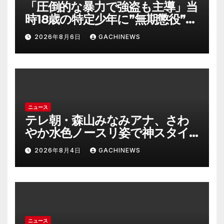
「圧倒的な暴力で強盗も主導」当
時18歳の特定少年に”無期懲役”求
刑の背景『年齢の若さで説明でき
2026年8月6日
GACHINEWS
ないほど悪質だと検察が判断』
＜元裁判官が解説＞全国的に見て
も異例のケース_8月7日判決の行
方は(FNNプライムオンライン)
ニュース
テレ朝・森山みなみアナ、さわ
やか水色ノースリ姿で神スタイ
ル炸裂 「爽やかで可愛い」「最
2026年8月4日
GACHINEWS
上級にお似合い」(J-CASTニュー
ス)
ニュース