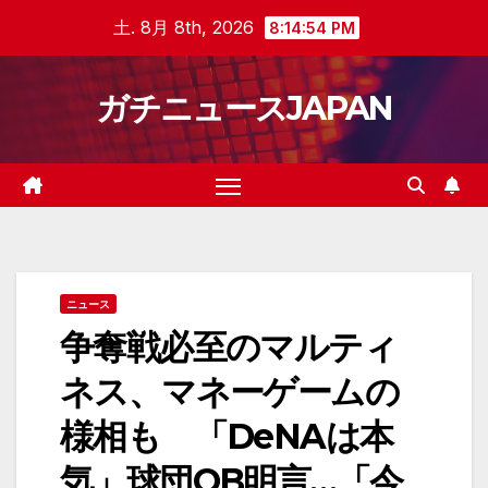
Skip
土. 8月 8th, 2026
8:14:55 PM
to
content
ガチニュースJAPAN
ニュース
争奪戦必至のマルティ
ネス、マネーゲームの
様相も 「DeNAは本
気」球団OB明言…「今