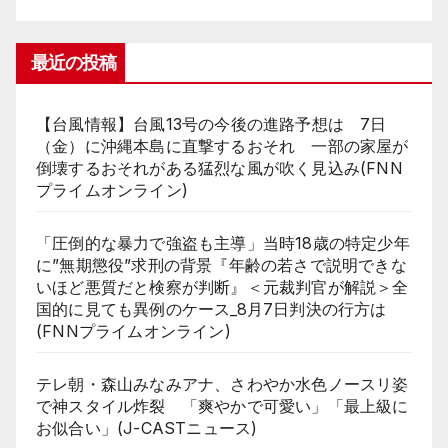
最近の投稿
【台風情報】台風13号の今後の進路予想は 7日
（金）に沖縄本島に直撃するおそれ 一部の家屋が
倒壊するおそれがある猛烈な風が吹く見込み(FNN
プライムオンライン)
「圧倒的な暴力で強盗も主導」当時18歳の特定少年
に”無期懲役”求刑の背景『年齢の若さで説明できな
いほど悪質だと検察が判断』＜元裁判官が解説＞全
国的に見ても異例のケース_8月7日判決の行方は
(FNNプライムオンライン)
テレ朝・森山みなみアナ、さわやか水色ノースリ姿
で神スタイル炸裂 「爽やかで可愛い」「最上級に
お似合い」(J-CASTニュース)