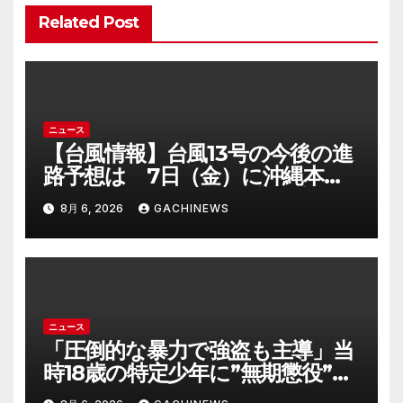
ン
Related Post
ニュース
【台風情報】台風13号の今後の進
路予想は 7日（金）に沖縄本島
に直撃するおそれ 一部の家屋が
8月 6, 2026
GACHINEWS
倒壊するおそれがある猛烈な風が
吹く見込み(FNNプライムオンラ
イン)
ニュース
「圧倒的な暴力で強盗も主導」当
時18歳の特定少年に”無期懲役”求
刑の背景『年齢の若さで説明でき