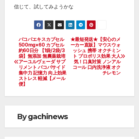
信じて、試してみようかな
バコパエキスカプセル
★最短発送★【安心のメ
投
500mg×60 カプセル
ーカー直販】マウスウォ
約60日分 【1袋/2袋/3
ッシュ 携帯 オクチミン
稿
袋】無添加 無農薬栽培
ト プロポリス効果 大人
アーユルヴェーダ サプ
気！口臭対策 ノンアル
ナ
リメント バコパサイド
コール 口内洗浄液 オク
集中力 記憶力 向上効果
チレモン
ビ
ストレス 軽減【メール
便】
ゲ
ー
By
gachinews
シ
ョ