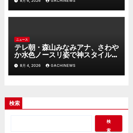
8月 6, 2026
GACHINEWS
ないほど悪質だと検察が判断』＜
元裁判官が解説＞全国的に見ても
異例のケース_8月7日判決の行方
は(FNNプライムオンライン)
ニュース
テレ朝・森山みなみアナ、さわや
か水色ノースリ姿で神スタイル炸
裂 「爽やかで可愛い」「最上級
8月 4, 2026
GACHINEWS
にお似合い」(J-CASTニュース)
検索
検
索