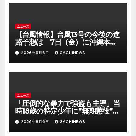
ニュース
【台風情報】台風13号の今後の進
路予想は 7日（金）に沖縄本島
に直撃するおそれ 一部の家屋
2026年8月6日
GACHINEWS
が倒壊するおそれがある猛烈な
風が吹く見込み(FNNプライムオ
ンライン)
ニュース
「圧倒的な暴力で強盗も主導」当
時18歳の特定少年に”無期懲役”求
刑の背景『年齢の若さで説明でき
2026年8月6日
GACHINEWS
ないほど悪質だと検察が判断』
＜元裁判官が解説＞全国的に見て