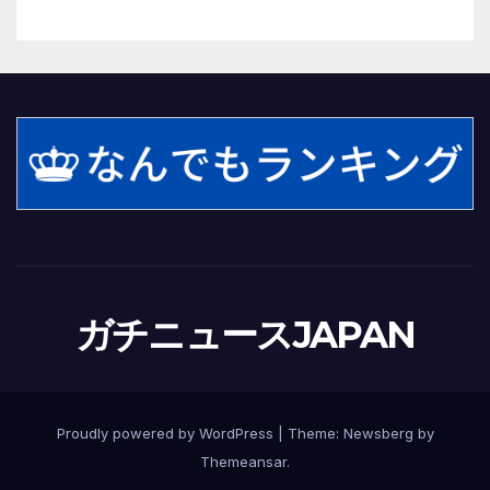
ガチニュースJAPAN
Proudly powered by WordPress
|
Theme:
Newsberg
by
Themeansar
.