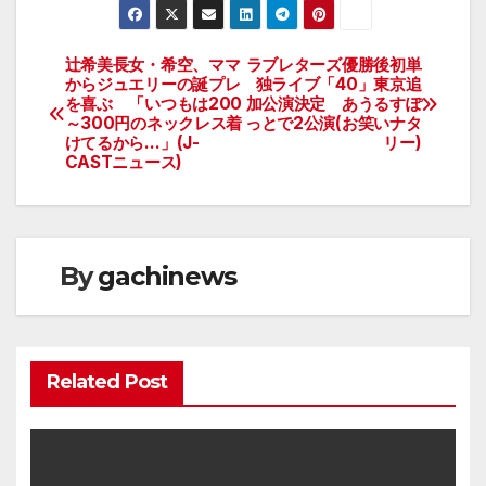
辻希美長女・希空、ママ
ラブレターズ優勝後初単
投
からジュエリーの誕プレ
独ライブ「40」東京追
を喜ぶ 「いつもは200
加公演決定 あうるすぽ
稿
～300円のネックレス着
っとで2公演(お笑いナタ
けてるから…」(J-
リー)
ナ
CASTニュース)
ビ
ゲ
By
gachinews
ー
シ
ョ
Related Post
ン