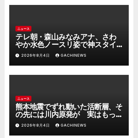
も異例のケース_8月7日判決の行
方は(FNNプライムオンライン)
ニュース
テレ朝・森山みなみアナ、さわ
やか水色ノースリ姿で神スタイ
ル炸裂 「爽やかで可愛い」「最
2026年8月4日
GACHINEWS
上級にお似合い」(J-CASTニュー
ス)
ニュース
熊本地震でずれ動いた活断層、そ
の先には川内原発が 実はもっ
とヤバい事態を起こしそうなリ
2026年8月4日
GACHINEWS
スクも(J-CASTニュース)