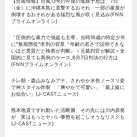
【台風情報】台風13号の今後の進路予想は 7日
（金）に沖縄本島に直撃するおそれ 一部の家屋が
倒壊するおそれがある猛烈な風が吹く見込み(FNN
プライムオンライン)
「圧倒的な暴力で強盗も主導」当時18歳の特定少年
に”無期懲役”求刑の背景『年齢の若さで説明できな
いほど悪質だと検察が判断』＜元裁判官が解説＞全
国的に見ても異例のケース_8月7日判決の行方は
(FNNプライムオンライン)
テレ朝・森山みなみアナ、さわやか水色ノースリ姿
で神スタイル炸裂 「爽やかで可愛い」「最上級に
お似合い」(J-CASTニュース)
熊本地震でずれ動いた活断層、その先には川内原発
が 実はもっとヤバい事態を起こしそうなリスクも
(J-CASTニュース)