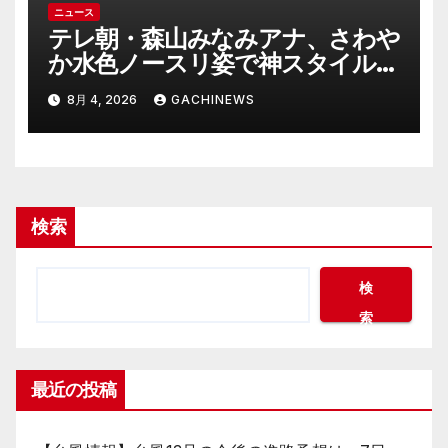
ニュース
テレ朝・森山みなみアナ、さわや
か水色ノースリ姿で神スタイル炸
裂 「爽やかで可愛い」「最上級
8月 4, 2026
GACHINEWS
にお似合い」(J-CASTニュース)
検索
検
索
最近の投稿