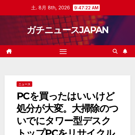
Skip
土. 8月 8th, 2026
9:47:23 AM
to
content
ガチニュースJAPAN
ニュース
PCを買ったはいいけど
処分が大変。大掃除のつ
いでにタワー型デスク
トップPCをリサイクル