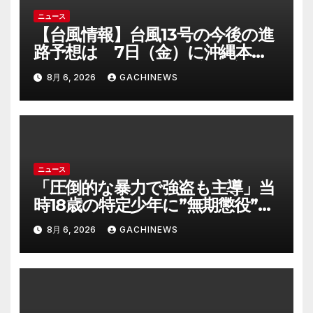
ニュース
【台風情報】台風13号の今後の進
路予想は 7日（金）に沖縄本島
に直撃するおそれ 一部の家屋が
8月 6, 2026
GACHINEWS
倒壊するおそれがある猛烈な風が
吹く見込み(FNNプライムオンラ
イン)
ニュース
「圧倒的な暴力で強盗も主導」当
時18歳の特定少年に”無期懲役”求
刑の背景『年齢の若さで説明でき
8月 6, 2026
GACHINEWS
ないほど悪質だと検察が判断』＜
元裁判官が解説＞全国的に見ても
異例のケース_8月7日判決の行方
は(FNNプライムオンライン)