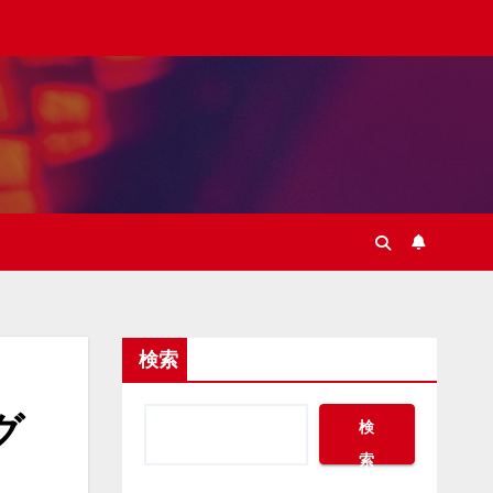
検索
グ
検
索