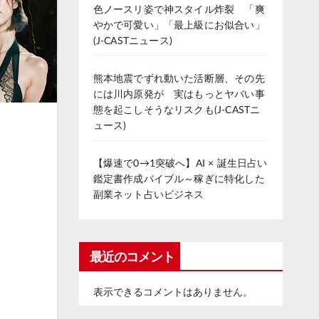
色ノースリ姿で神スタイル炸裂 「爽
やかで可愛い」「最上級にお似合い」
(J-CASTニュース)
熊本地震でずれ動いた活断層、その先
には川内原発が 実はもっとヤバい事
態を起こしそうなリスクも(J-CASTニ
ュース)
【爆速で0→1突破へ】AI × 誕生日占い
鑑定書作成バイブル～稼ぎに特化した
副業ネット占いビジネス
最近のコメント
表示できるコメントはありません。