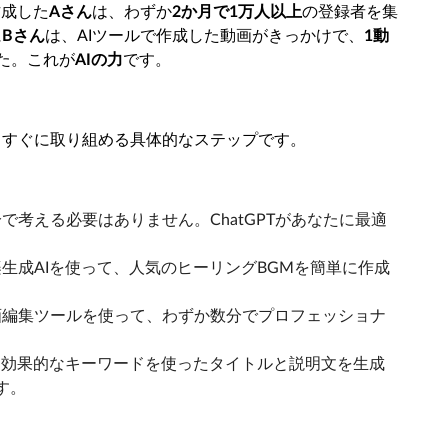
作成した
Aさん
は、わずか
2か月で1万人以上
の登録者を集
に
Bさん
は、AIツールで作成した動画がきっかけで、
1動
た。これが
AIの力
です。
もすぐに取り組める具体的なステップです。
自分で考える必要はありません。ChatGPTがあなたに最適
音楽生成AIを使って、人気のヒーリングBGMを簡単に作成
動画編集ツールを使って、わずか数分でプロフェッショナ
: 効果的なキーワードを使ったタイトルと説明文を生成
す。