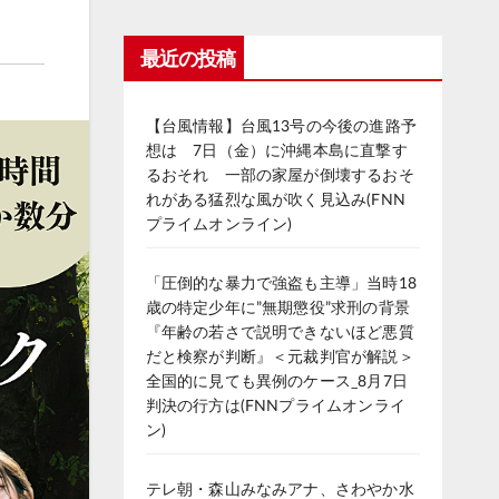
最近の投稿
【台風情報】台風13号の今後の進路予
想は 7日（金）に沖縄本島に直撃す
るおそれ 一部の家屋が倒壊するおそ
れがある猛烈な風が吹く見込み(FNN
プライムオンライン)
「圧倒的な暴力で強盗も主導」当時18
歳の特定少年に”無期懲役”求刑の背景
『年齢の若さで説明できないほど悪質
だと検察が判断』＜元裁判官が解説＞
全国的に見ても異例のケース_8月7日
判決の行方は(FNNプライムオンライ
ン)
テレ朝・森山みなみアナ、さわやか水