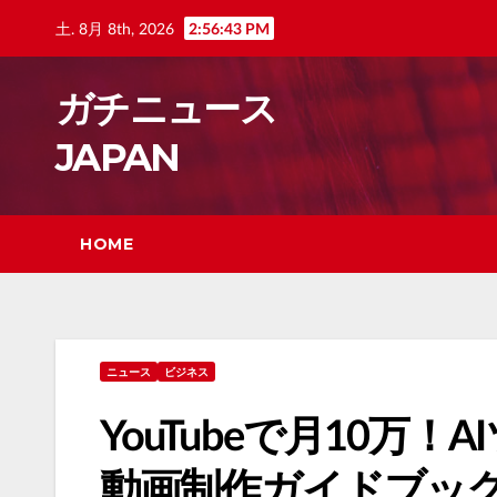
Skip
土. 8月 8th, 2026
2:56:44 PM
to
content
ガチニュース
JAPAN
HOME
ニュース
ビジネス
YouTubeで月10万
動画制作ガイドブッ