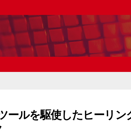
！AIツールを駆使したヒーリン
ク