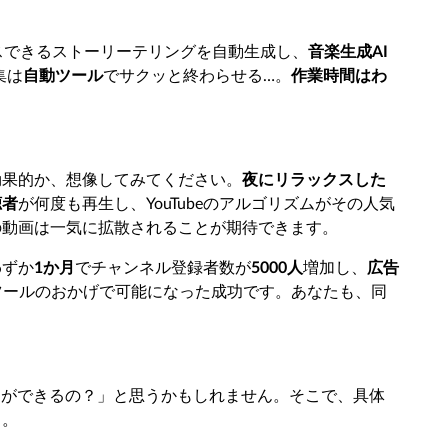
スできるストーリーテリングを自動生成し、
音楽生成AI
集は
自動ツール
でサクッと終わらせる…。
作業時間はわ
効果的か、想像してみてください。
夜にリラックスした
聴者
が何度も再生し、YouTubeのアルゴリズムがその人気
の動画は一気に拡散されることが期待できます。
わずか
1か月
でチャンネル登録者数が
5000人
増加し、
広告
Iツールのおかげで可能になった成功です。あなたも、同
とができるの？」と思うかもしれません。そこで、具体
う。