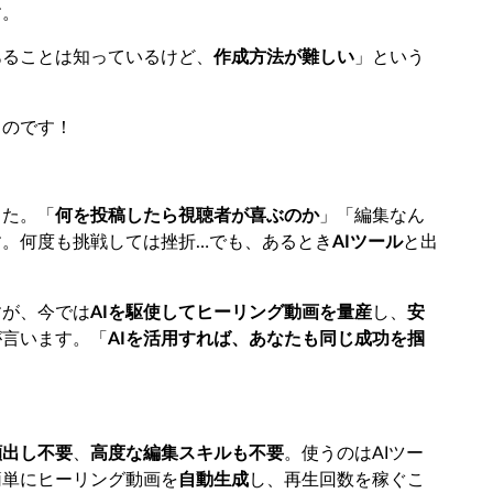
す。
あることは知っているけど、
作成方法が難しい
」という
るのです！
した。「
何を投稿したら視聴者が喜ぶのか
」「編集なん
。何度も挑戦しては挫折…でも、あるとき
AIツール
と出
すが、今では
AIを駆使してヒーリング動画を量産
し、
安
が言います。「
AIを活用すれば、あなたも同じ成功を掴
顔出し不要
、
高度な編集スキルも不要
。使うのはAIツー
簡単にヒーリング動画を
自動生成
し、再生回数を稼ぐこ