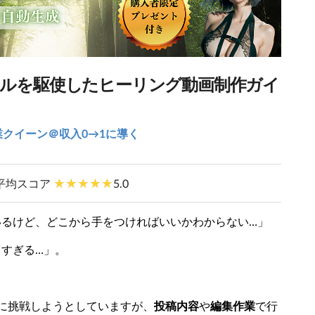
AIツールを駆使したヒーリング動画制作ガイ
業クイーン＠収入0→1に導く
平均スコア
5.0
いるけど、どこから手をつければいいかわからない…」
すぎる…」。
益化に挑戦しようとしていますが、
投稿内容
や
編集作業
で行