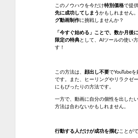
このノウハウを今だけ
特別価格
で提
先に成功してしまう
かもしれません。
グ動画制作
に挑戦しませんか？
「今すぐ始める」ことで、数か月後
限定の特典
として、AIツールの使い
す！
この方法は、
顔出し不要
でYouTub
です。また、ヒーリングやリラクゼ
にもぴったりの方法です。
一方で、動画に自分の個性を出した
方法は合わないかもしれません。
行動する人だけが成功を掴む
ことが