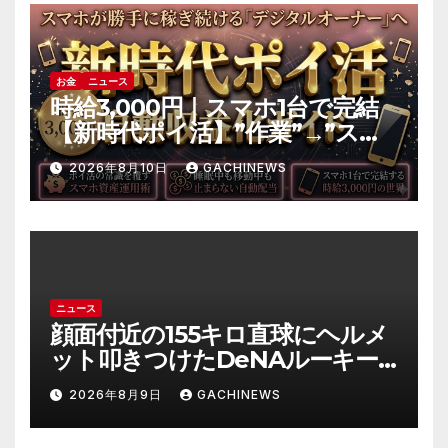
お金
ニュース
時給3,000円｜スマホ1台で完結
【新時代ポイ活】”作業”→”スマ
ホ資産の運用”へ｜自動収益の仕
2026年8月10日
GACHINEWS
組み化の全手順
ニュース
顔面付近の155キロ直球にヘルメ
ット叩きつけたDeNAルーキー
宮下朝陽に擁護の声 「負けん気
2026年8月9日
GACHINEWS
必要」と球団OB(J-CASTニュー
ス)