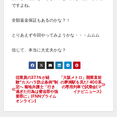
ですよね。
全額返金保証もあるのかな？！
とりあえず今回やってみようかな・・・ムムム
信じて、本当に大丈夫かな？
従業員の37.1％が経
「大阪メトロ」開業直前
投
験“カスハラ防止条例”制
の夢洲駅を見た! 400系
定へ 菊地弁護士「行き
の専用列車で試乗会(マ
稿
過ぎた行為は脅迫罪や強
イナビニュース)
要罪に」(FNNプライム
ナ
オンライン)
ビ