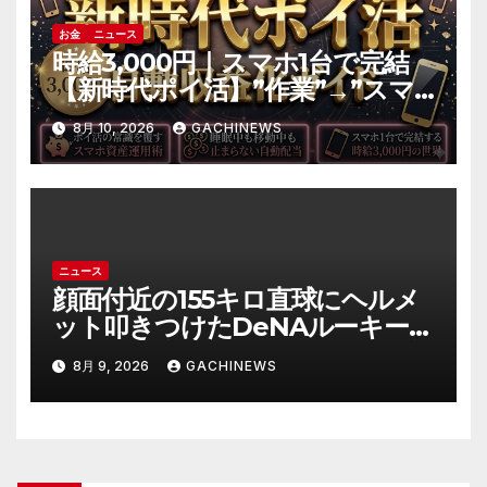
お金
ニュース
時給3,000円｜スマホ1台で完結
【新時代ポイ活】”作業”→”スマ
ホ資産の運用”へ｜自動収益の仕
8月 10, 2026
GACHINEWS
組み化の全手順
ニュース
顔面付近の155キロ直球にヘルメ
ット叩きつけたDeNAルーキー宮
下朝陽に擁護の声 「負けん気必
8月 9, 2026
GACHINEWS
要」と球団OB(J-CASTニュース)