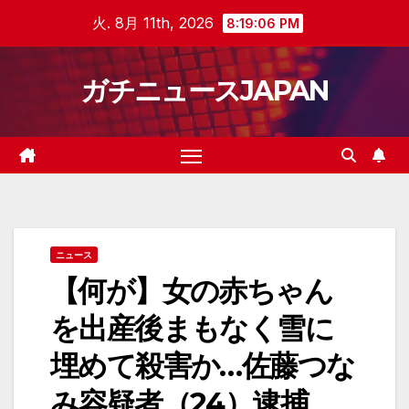
Skip
火. 8月 11th, 2026
8:19:07 PM
to
content
ガチニュースJAPAN
ニュース
【何が】女の赤ちゃん
を出産後まもなく雪に
埋めて殺害か…佐藤つな
み容疑者（24）逮捕