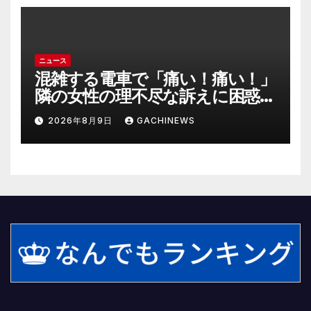
ニュース
混雑する電車で「痛い！痛い！」
隣の女性の理不尽な訴えに困惑
時間が過ぎるのを待つしかなか
2026年8月9日
GACHINEWS
った(J-CASTニュース)