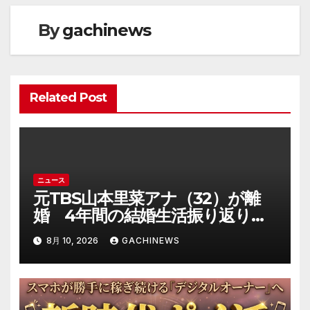
ゲ
By
gachinews
ー
シ
ョ
Related Post
ン
ニュース
元TBS山本里菜アナ（32）が離
婚 4年間の結婚生活振り返り
「ともに歩んできた道は宝物」
8月 10, 2026
GACHINEWS
(J-CASTニュース)