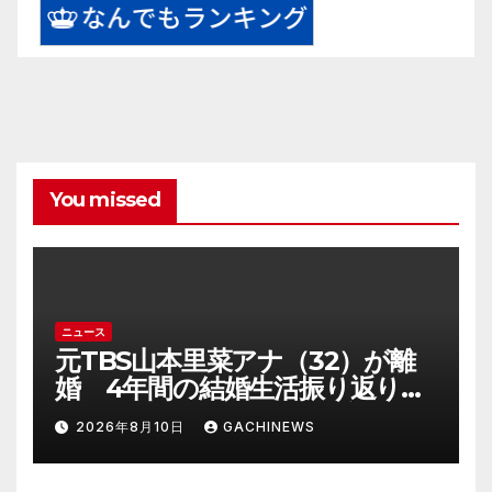
You missed
ニュース
元TBS山本里菜アナ（32）が離
婚 4年間の結婚生活振り返り
「ともに歩んできた道は宝物」
2026年8月10日
GACHINEWS
(J-CASTニュース)