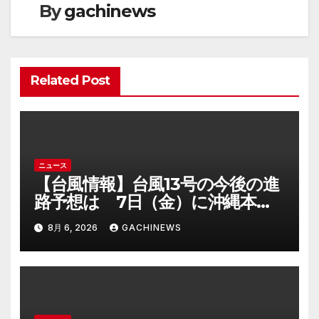
By
gachinews
シ
ョ
ン
Related Post
ニュース
【台風情報】台風13号の今後の進
路予想は 7日（金）に沖縄本島
に直撃するおそれ 一部の家屋が
8月 6, 2026
GACHINEWS
倒壊するおそれがある猛烈な風が
吹く見込み(FNNプライムオンラ
イン)