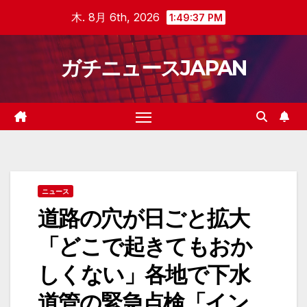
Skip
木. 8月 6th, 2026
1:49:37 PM
to
content
ガチニュースJAPAN
ニュース
道路の穴が日ごと拡大
「どこで起きてもおか
しくない」各地で下水
道管の緊急点検「イン