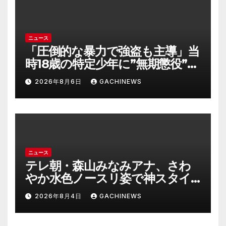
ニュース
「圧倒的な暴力で強盗も主導」当
時18歳の特定少年に”無期懲役”求
刑の背景『年齢の若さで説明でき
2026年8月6日
GACHINEWS
ないほど悪質だと検察が判断』
＜元裁判官が解説＞全国的に見て
も異例のケース_8月7日判決の行
方は(FNNプライムオンライン)
ニュース
テレ朝・森山みなみアナ、さわ
やか水色ノースリ姿で神スタイ
ル炸裂 「爽やかで可愛い」「最
2026年8月4日
GACHINEWS
上級にお似合い」(J-CASTニュー
ス)