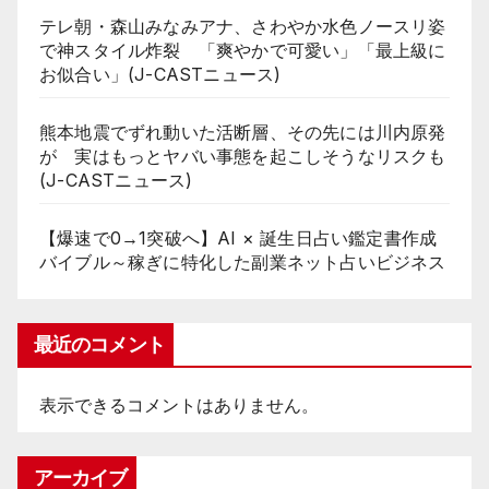
テレ朝・森山みなみアナ、さわやか水色ノースリ姿
で神スタイル炸裂 「爽やかで可愛い」「最上級に
お似合い」(J-CASTニュース)
熊本地震でずれ動いた活断層、その先には川内原発
が 実はもっとヤバい事態を起こしそうなリスクも
(J-CASTニュース)
【爆速で0→1突破へ】AI × 誕生日占い鑑定書作成
バイブル～稼ぎに特化した副業ネット占いビジネス
最近のコメント
表示できるコメントはありません。
アーカイブ