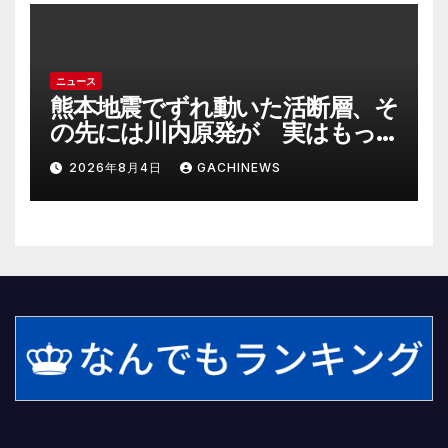
ニュース
熊本地震でずれ動いた活断層、そ
の先には川内原発が 実はもっ
とヤバい事態を起こしそうなリ
2026年8月4日
GACHINEWS
スクも(J-CASTニュース)