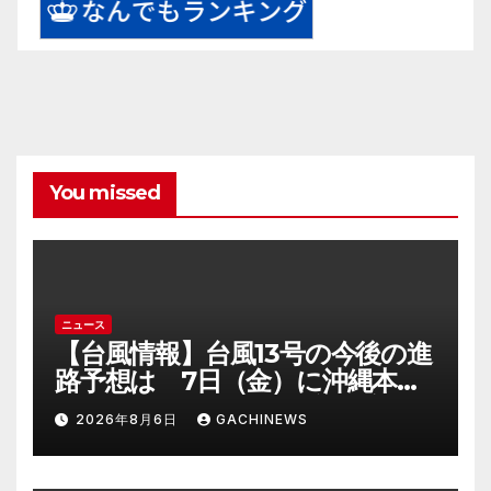
You missed
ニュース
【台風情報】台風13号の今後の進
路予想は 7日（金）に沖縄本島
に直撃するおそれ 一部の家屋
2026年8月6日
GACHINEWS
が倒壊するおそれがある猛烈な
風が吹く見込み(FNNプライムオ
ンライン)