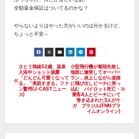
全額返金保証はついてるのかな？
やらないよりはやった方がいいのは分かるけど、
ちょっと不安～
さとう珠緒52歳、温泉
小型飛行機が着陸失敗し
投
入浴中ショット披露
地面に激突してオーバー
「どんどん可愛くなって
ラン…炎上しながら道路
稿
る」「美肌すぎる」ファ
に飛び出しビーチに突っ
ン驚愕(J-CASTニュー
込む パイロット死亡・
ナ
ス)
乗客4人とビーチにいて
巻き込まれた3人がケ
ビ
ガ ブラジル(FNNプラ
イムオンライン)
ゲ
ー