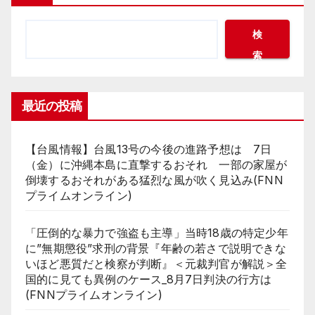
検
索
最近の投稿
【台風情報】台風13号の今後の進路予想は 7日
（金）に沖縄本島に直撃するおそれ 一部の家屋が
倒壊するおそれがある猛烈な風が吹く見込み(FNN
プライムオンライン)
「圧倒的な暴力で強盗も主導」当時18歳の特定少年
に”無期懲役”求刑の背景『年齢の若さで説明できな
いほど悪質だと検察が判断』＜元裁判官が解説＞全
国的に見ても異例のケース_8月7日判決の行方は
(FNNプライムオンライン)