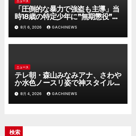
ニュース
「圧倒的な暴力で強盗も主導」当
時18歳の特定少年に”無期懲役”求
刑の背景『年齢の若さで説明でき
8月 6, 2026
GACHINEWS
ないほど悪質だと検察が判断』＜
元裁判官が解説＞全国的に見ても
異例のケース_8月7日判決の行方
は(FNNプライムオンライン)
ニュース
テレ朝・森山みなみアナ、さわや
か水色ノースリ姿で神スタイル炸
裂 「爽やかで可愛い」「最上級
8月 4, 2026
GACHINEWS
にお似合い」(J-CASTニュース)
検索