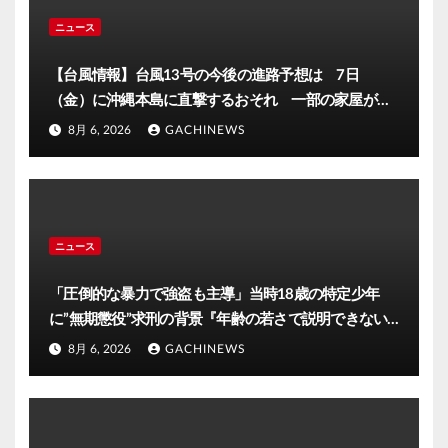
ニュース
【台風情報】台風13号の今後の進路予想は 7日
（金）に沖縄本島に直撃するおそれ 一部の家屋が倒
壊するおそれがある猛烈な風が吹く見込み(FNNプライ
8月 6, 2026
GACHINEWS
ムオンライン)
ニュース
「圧倒的な暴力で強盗も主導」当時18歳の特定少年
に”無期懲役”求刑の背景『年齢の若さで説明できない
ほど悪質だと検察が判断』＜元裁判官が解説＞全国的
8月 6, 2026
GACHINEWS
に見ても異例のケース_8月7日判決の行方は(FNNプラ
イムオンライン)