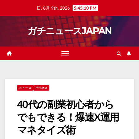
Skip
日. 8月 9th, 2026
5:45:11 PM
to
content
ガチニュースJAPAN
ニュース
ビジネス
40代の副業初心者から
でもできる！爆速X運用
マネタイズ術