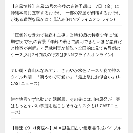
【台風情報】台風13号の今後の進路予想は 7日（金）に
沖縄本島に直撃するおそれ 一部の家屋が倒壊するおそれ
がある猛烈な風が吹く見込み(FNNプライムオンライン)
「圧倒的な暴力で強盗も主導」当時18歳の特定少年に”無
期懲役”求刑の背景『年齢の若さで説明できないほど悪質だ
と検察が判断』＜元裁判官が解説＞全国的に見ても異例の
ケース_8月7日判決の行方は(FNNプライムオンライン)
テレ朝・森山みなみアナ、さわやか水色ノースリ姿で神ス
タイル炸裂 「爽やかで可愛い」「最上級にお似合い」(J-
CASTニュース)
熊本地震でずれ動いた活断層、その先には川内原発が 実
はもっとヤバい事態を起こしそうなリスクも(J-CASTニュ
ース)
【爆速で0→1突破へ】AI × 誕生日占い鑑定書作成バイブル