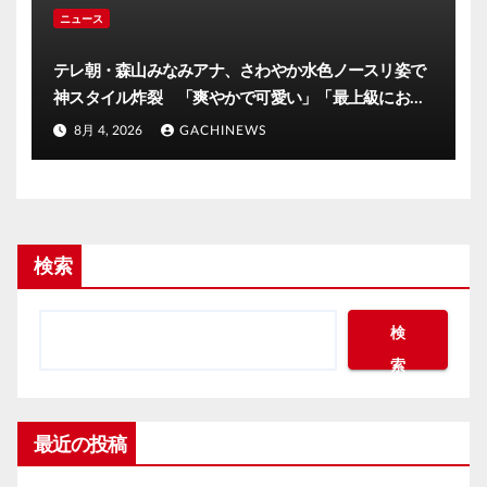
ニュース
テレ朝・森山みなみアナ、さわやか水色ノースリ姿で
神スタイル炸裂 「爽やかで可愛い」「最上級にお似
合い」(J-CASTニュース)
8月 4, 2026
GACHINEWS
検索
検
索
最近の投稿