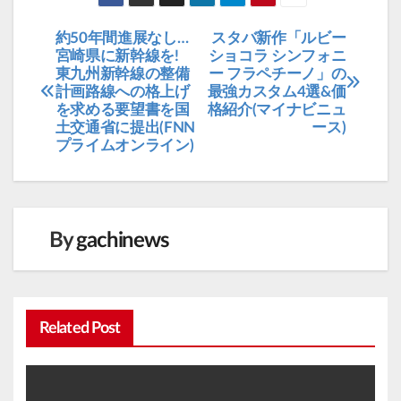
約50年間進展なし…
スタバ新作「ルビー
投
宮崎県に新幹線を!
ショコラ シンフォニ
稿
東九州新幹線の整備
ー フラペチーノ」の
計画路線への格上げ
最強カスタム4選&価
ナ
を求める要望書を国
格紹介(マイナビニュ
ビ
土交通省に提出(FNN
ース)
プライムオンライン)
ゲ
ー
シ
ョ
By
gachinews
ン
Related Post