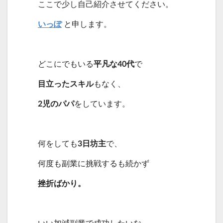
ここで少し自己紹介させてください。
いっぽ
と申します。
どこにでもいる
平凡な40代
で
目立ったスキル
もなく、
2児のパパ
をしています。
何をしても
3日坊主
で、
何度も副業に挑戦するも続かず
挫折ばかり。
いい加減副業で成功したいな…