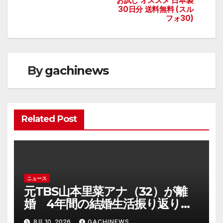
お試し オススメ 日本製
ゲ
30日分 送料無料 (スル
フォ30)
ー
シ
ョ
By
gachinews
ン
Related Post
ニュース
元TBS山本里菜アナ（32）が離
婚 4年間の結婚生活振り返り
「ともに歩んできた道は宝物」
8月 10, 2026
GACHINEWS