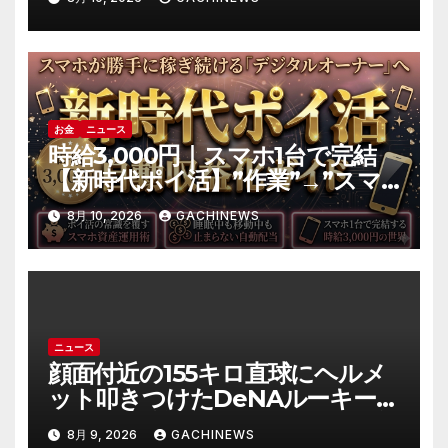
(J-CASTニュース)
お金
ニュース
時給3,000円｜スマホ1台で完結
【新時代ポイ活】”作業”→”スマ
ホ資産の運用”へ｜自動収益の仕
8月 10, 2026
GACHINEWS
組み化の全手順
ニュース
顔面付近の155キロ直球にヘルメ
ット叩きつけたDeNAルーキー宮
下朝陽に擁護の声 「負けん気必
8月 9, 2026
GACHINEWS