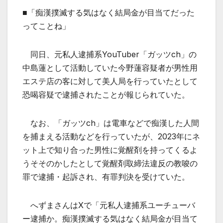
■「痴漢撲滅する気はなく結局金が目当てだった
ってことね」
同日、元私人逮捕系YouTuber「ガッツch」の
中島蓮として活動していた今野蓮容疑者が男性用
エステ店の客に対して美人局を行っていたとして
恐喝容疑で逮捕されたことが報じられていた。
なお、「ガッツch」は電車などで痴漢した人間
を捕まえる活動などを行っていたが、2023年にネ
ット上で知り合った男性に覚醒剤を持ってくるよ
うそそのかしたとして覚醒剤取締法違反の教唆の
罪で逮捕・起訴され、有罪判決を受けていた。
へずまさんはXで「元私人逮捕系ユーチューバ
ー逮捕か。痴漢撲滅する気はなく結局金が目当て