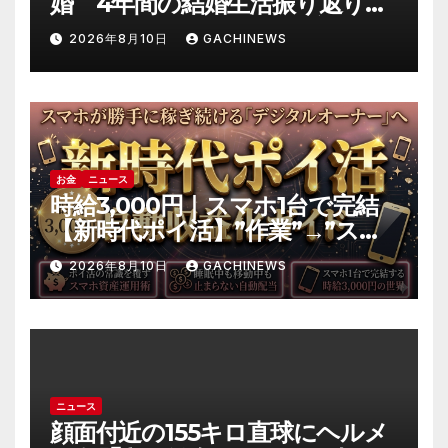
婚 4年間の結婚生活振り返り
「ともに歩んできた道は宝物」
2026年8月10日
GACHINEWS
(J-CASTニュース)
お金
ニュース
時給3,000円｜スマホ1台で完結
【新時代ポイ活】”作業”→”スマ
ホ資産の運用”へ｜自動収益の仕
2026年8月10日
GACHINEWS
組み化の全手順
ニュース
顔面付近の155キロ直球にヘルメ