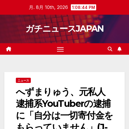
Skip
月. 8月 10th, 2026
1:08:45 PM
to
content
ガチニュースJAPAN
ニュース
へずまりゅう、元私人
逮捕系YouTuberの逮捕
に「自分は一切寄付金を
もらっていません」(J-