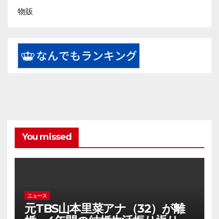
物販
You missed
ニュース
元TBS山本里菜アナ（32）が離