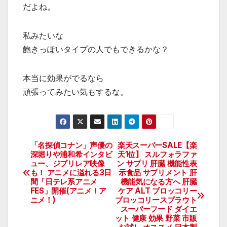
だよね。
私みたいな
飽きっぽいタイプの人でもできるかな？
本当に効果がでるなら
頑張ってみたい気もするな。
「名探偵コナン」声優の
楽天スーパーSALE【楽
投
深堀りや浦和希インタビ
天1位】 スルフォラファ
ュー、ジブリレア映像
ン サプリ 肝臓 機能性表
稿
も！ アニメに溢れる3日
示食品 サプリメント 肝
間「日テレ系アニメ
機能気になる方へ 肝臓
ナ
FES」開催(アニメ！ア
ケア ALT ブロッコリー
ニメ！)
ブロッコリースプラウト
ビ
スーパーフード ダイエ
ット 健康 効果 野菜 市販