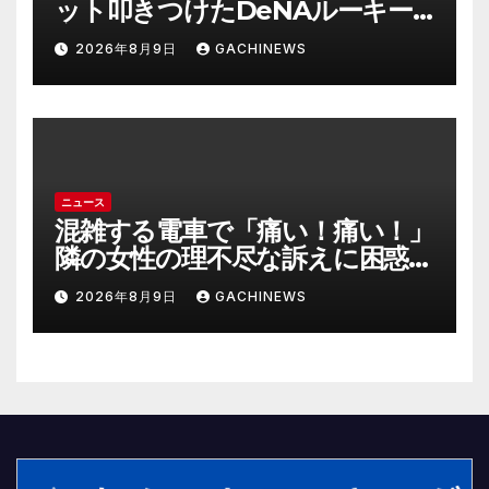
ット叩きつけたDeNAルーキー
宮下朝陽に擁護の声 「負けん気
2026年8月9日
GACHINEWS
必要」と球団OB(J-CASTニュー
ス)
ニュース
混雑する電車で「痛い！痛い！」
隣の女性の理不尽な訴えに困惑
時間が過ぎるのを待つしかなか
2026年8月9日
GACHINEWS
った(J-CASTニュース)