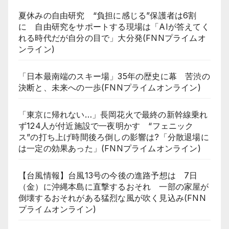
夏休みの自由研究 “負担に感じる”保護者は6割
に 自由研究をサポートする現場は「AIが答えてく
れる時代だが自分の目で」大分発(FNNプライムオ
ンライン)
「日本最南端のスキー場」35年の歴史に幕 苦渋の
決断と、未来への一歩(FNNプライムオンライン)
「東京に帰れない…」長岡花火で最終の新幹線乗れ
ず124人が付近施設で一夜明かす “フェニック
ス”の打ち上げ時間後ろ倒しの影響は?「分散退場に
は一定の効果あった」(FNNプライムオンライン)
【台風情報】台風13号の今後の進路予想は 7日
（金）に沖縄本島に直撃するおそれ 一部の家屋が
倒壊するおそれがある猛烈な風が吹く見込み(FNN
プライムオンライン)