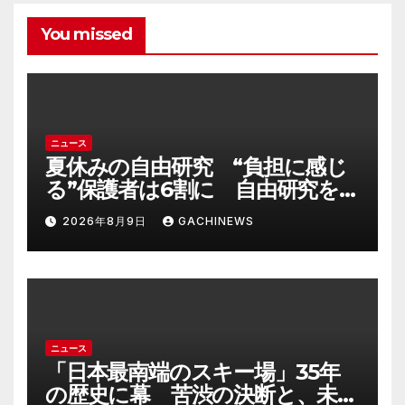
You missed
ニュース
夏休みの自由研究 “負担に感じ
る”保護者は6割に 自由研究を
サポートする現場は「AIが答え
2026年8月9日
GACHINEWS
てくれる時代だが自分の目で」
大分発(FNNプライムオンライ
ン)
ニュース
「日本最南端のスキー場」35年
の歴史に幕 苦渋の決断と、未来