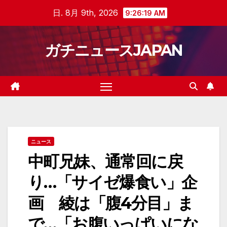
Skip
日. 8月 9th, 2026
9:26:20 AM
to
content
ガチニュースJAPAN
ニュース
中町兄妹、通常回に戻
り…「サイゼ爆食い」企
画 綾は「腹4分目」ま
で…「お腹いっぱいにな