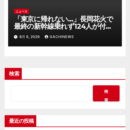
ニュース
「東京に帰れない…」長岡花火で
最終の新幹線乗れず124人が付近
施設で一夜明かす “フェニック
8月 9, 2026
GACHINEWS
ス”の打ち上げ時間後ろ倒しの影
響は?「分散退場には一定の効果
あった」(FNNプライムオンライ
ン)
検索
検
索
最近の投稿