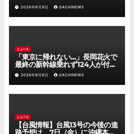
への一歩(FNNプライムオンライ
2026年8月9日
GACHINEWS
ン)
ニュース
「東京に帰れない…」長岡花火で
最終の新幹線乗れず124人が付近
施設で一夜明かす “フェニック
2026年8月9日
GACHINEWS
ス”の打ち上げ時間後ろ倒しの影
響は?「分散退場には一定の効果
あった」(FNNプライムオンライ
ン)
ニュース
【台風情報】台風13号の今後の進
路予想は 7日（金）に沖縄本島