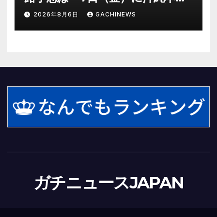
に直撃するおそれ 一部の家屋
2026年8月6日
GACHINEWS
が倒壊するおそれがある猛烈な
風が吹く見込み(FNNプライムオ
ンライン)
ガチニュースJAPAN