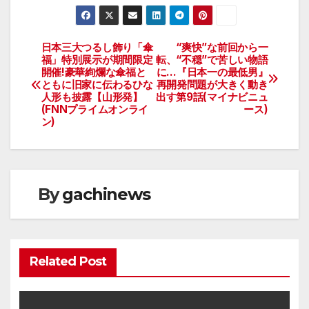
日本三大つるし飾り「傘
“爽快”な前回から一
投
福」特別展示が期間限定
転、“不穏”で苦しい物語
開催!豪華絢爛な傘福と
に…『日本一の最低男』
稿
ともに旧家に伝わるひな
再開発問題が大きく動き
人形も披露【山形発】
出す第9話(マイナビニュ
ナ
(FNNプライムオンライ
ース)
ン)
ビ
ゲ
ー
By
gachinews
シ
ョ
Related Post
ン