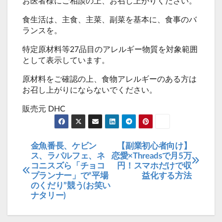
お医者様にご相談の上、お召し上がりください。
食生活は、主食、主菜、副菜を基本に、食事のバ
ランスを。
特定原材料等27品目のアレルギー物質を対象範囲
として表示しています。
原材料をご確認の上、食物アレルギーのある方は
お召し上がりにならないでください。
販売元 DHC
金魚番長、ケビン
【副業初心者向け】
投
ス、ラパルフェ、ネ
恋愛×Threadsで月5万
稿
コニスズら「チョコ
円！スマホだけで収
プランナー」で“平場
益化する方法
ナ
のくだり”競う(お笑い
ビ
ナタリー)
ゲ