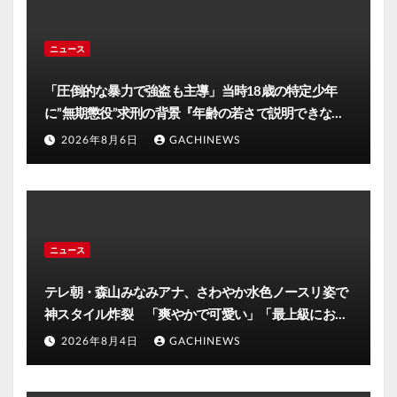
ニュース
「圧倒的な暴力で強盗も主導」当時18歳の特定少年
に”無期懲役”求刑の背景『年齢の若さで説明できない
ほど悪質だと検察が判断』＜元裁判官が解説＞全国的
2026年8月6日
GACHINEWS
に見ても異例のケース_8月7日判決の行方は(FNNプラ
イムオンライン)
ニュース
テレ朝・森山みなみアナ、さわやか水色ノースリ姿で
神スタイル炸裂 「爽やかで可愛い」「最上級にお似
合い」(J-CASTニュース)
2026年8月4日
GACHINEWS