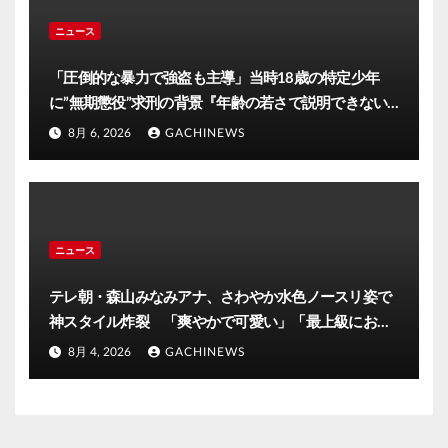
ニュース
「圧倒的な暴力で強盗も主導」当時18歳の特定少年
に”無期懲役”求刑の背景『年齢の若さで説明できない
ほど悪質だと検察が判断』＜元裁判官が解説＞全国的
8月 6, 2026
GACHINEWS
に見ても異例のケース_8月7日判決の行方は(FNNプラ
イムオンライン)
ニュース
テレ朝・森山みなみアナ、さわやか水色ノースリ姿で
神スタイル炸裂 「爽やかで可愛い」「最上級にお似
合い」(J-CASTニュース)
8月 4, 2026
GACHINEWS