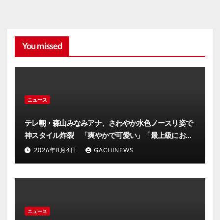
You missed
ニュース
テレ朝・森山みなみアナ、さわやか水色ノースリ姿で
神スタイル炸裂 「爽やかで可愛い」「最上級にお似
合い」(J-CASTニュース)
2026年8月4日
GACHINEWS
ニュース