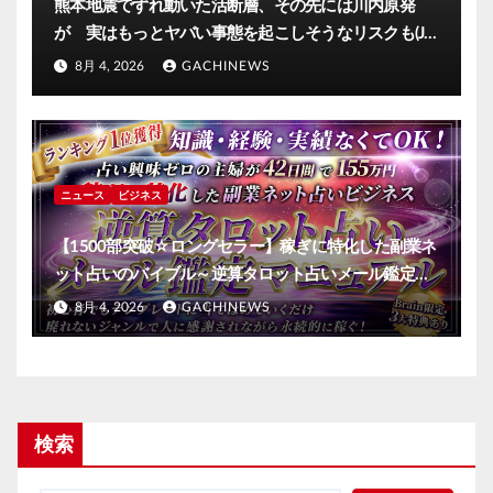
熊本地震でずれ動いた活断層、その先には川内原発
が 実はもっとヤバい事態を起こしそうなリスクも(J-
CASTニュース)
8月 4, 2026
GACHINEWS
ニュース
ビジネス
【1500部突破☆ロングセラー】稼ぎに特化した副業ネ
ット占いのバイブル～逆算タロット占いメール鑑定マ
ニュアル～
8月 4, 2026
GACHINEWS
検索