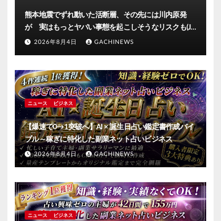
熊本地震でずれ動いた活断層、その先には川内原発
が 実はもっとヤバい事態を起こしそうなリスクも(J-
CASTニュース)
2026年8月4日
GACHINEWS
ニュース
ビジネス
【爆速で0→1突破へ】AI × 誕生日占い鑑定書作成バイ
ブル～稼ぎに特化した副業ネット占いビジネス
2026年8月4日
GACHINEWS
ニュース
ビジネス