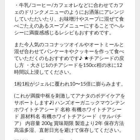
・牛乳/コーヒー/カフェオレなどに合わせてカフ
ェのドリンクメニューのようにお洒落にアレンジ
していただいたり、お味噌汁やスープに混ぜて食
べごたえのあるスープメニューにすることでヘル
シーに満腹感感じるレシピもおすすめです。
また今人気のココナッツオイルやオートミールと
混ぜ合わせてパンケーキやクッキーを作って食べ
ていただくのもおすすめです♪ ★チアシードの戻
し方 ・大さじ1のチアシードを150cc程の水に12
時間以上浸してください。
1粒1粒がジェルに覆われ10〜15倍に膨らみます。
(これが満腹中枢を刺激してアナタのボデイケアを
サポートします♪) ハンズオーガニックマウンテン
ホワイトチアシード 名称 有機ホワイトチアシー
ド 原材料名 有機ホワイトチアシード（サルバチ
ア） 内容量 200g 賞味期限 製造より2年 保存方法
高温多湿、直射日光を避けて保存してください。