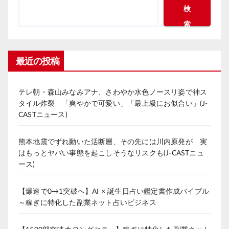
検
索
最近の投稿
テレ朝・森山みなみアナ、さわやか水色ノースリ姿で神ス
タイル炸裂 「爽やかで可愛い」「最上級にお似合い」(J-
CASTニュース)
熊本地震でずれ動いた活断層、その先には川内原発が 実
はもっとヤバい事態を起こしそうなリスクも(J-CASTニュ
ース)
【爆速で0→1突破へ】AI × 誕生日占い鑑定書作成バイブル
～稼ぎに特化した副業ネット占いビジネス