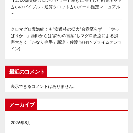
【1500部突破☆ロングセラー】稼ぎに特化した副業ネット
占いのバイブル～逆算タロット占いメール鑑定マニュアル
～
クロマグロ豊漁続くも“漁獲枠の拡大”合意至らず 「やっ
ぱりか…」漁師からは“諦めの言葉”もマグロ放流による損
害大きく「かなり痛手」新潟・佐渡市(FNNプライムオンラ
イン)
最近のコメント
表示できるコメントはありません。
アーカイブ
2026年8月