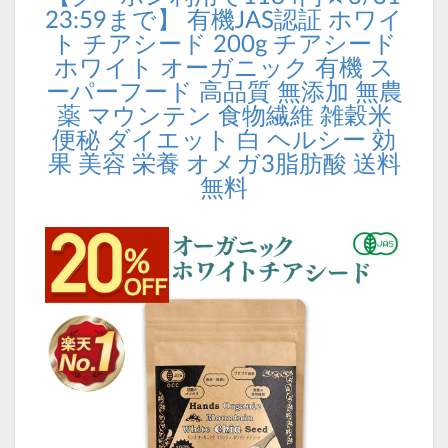
23:59まで】 有機JAS認証 ホワイ
ト チアシード 200g チアシード
ホワイト オーガニック 有機 ス
ーパーフード 高品質 無添加 無農
薬 マウンテン 食物繊維 雑穀米
便秘 ダイエット 白 ヘルシー 効
果 美容 栄養 オメガ3脂肪酸 送料
無料