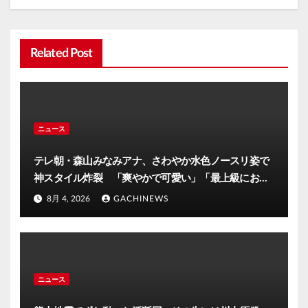
Related Post
ニュース
テレ朝・森山みなみアナ、さわやか水色ノースリ姿で
神スタイル炸裂 「爽やかで可愛い」「最上級にお似
合い」(J-CASTニュース)
8月 4, 2026
GACHINEWS
ニュース