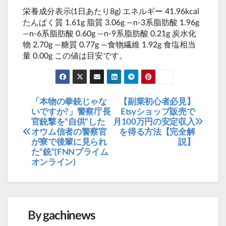
栄養成分表示(1日あたり8g) エネルギー 41.96kcal
たんぱく質 1.61g 脂質 3.06g ―n-3系脂肪酸 1.96g
―n-6系脂肪酸 0.60g ―n-9系脂肪酸 0.21g 炭水化
物 2.70g ―糖質 0.77g ―食物繊維 1.92g 食塩相当
量 0.00g この値は目安です。
「本物の拳銃じゃな
【副業初心者必見】
投
いですか?」警察庁長
Etsyショップ販売で
稿
官銃撃を“自供”した
月100万円の安定収入
オウム信者の警察官
を得る方法【完全解
ナ
が寮で後輩に見られ
説】
ビ
た“銃”(FNNプライム
オンライン)
ゲ
ー
シ
ョ
By
gachinews
ン