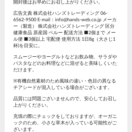
開封後はお早めにお召し上がりください。
広告文責 株式会社ハンズトレーディング 06-
6562-9500 E-mail：info@hands-web.co.jp メーカ
ー（製造） 株式会社ハンズトレーディング 区分
健康食品 原産国 ペルー 配送方法 ■2個まで メー
ル便 ■3個以上 宅配便 使用方法 1日8g（大さじ1
杯)を目安に。
スムージーやヨーグルトなどお飲み物、サラダや
パスタなどのお料理などに混ぜると美味しくいた
だけます。
※有機自然素材のため風味の違い・色目の異なる
チアシードが混入している場合がございます。
品質には問題ございませんので、安心してお召し
上がりください。
充填の際にチェックをしておりますが、オーガニ
ックのため、小さな草木が入っている可能性がご
ざいます。