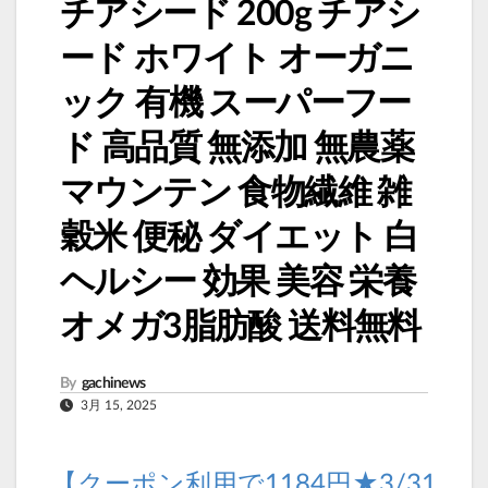
チアシード 200g チアシ
ード ホワイト オーガニ
ック 有機 スーパーフー
ド 高品質 無添加 無農薬
マウンテン 食物繊維 雑
穀米 便秘 ダイエット 白
ヘルシー 効果 美容 栄養
オメガ3脂肪酸 送料無料
By
gachinews
3月 15, 2025
【クーポン利用で1184円★3/31