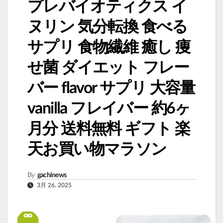
プレバイオティクス イ
ヌリン 気分転換 食べる
サプリ 食物繊維 癒し 痩
せ菌 ダイエット フレー
バー flavor サプリ 大容量
vanilla フレイバー 約6ヶ
月分 送料無料 ギフト 楽
天お買い物マラソン
By
gachinews
3月 26, 2025