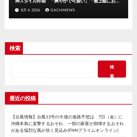
神スタイル炸裂 「爽やかで可愛い」「最上級にお似
合い」(J-CASTニュース)
8月 4, 2026
GACHINEWS
検索
検
索
最近の投稿
【台風情報】台風13号の今後の進路予想は 7日（金）に
沖縄本島に直撃するおそれ 一部の家屋が倒壊するおそれ
がある猛烈な風が吹く見込み(FNNプライムオンライン)