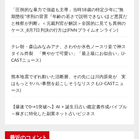
「圧倒的な暴力で強盗も主導」当時18歳の特定少年に”無
期懲役”求刑の背景『年齢の若さで説明できないほど悪質だ
と検察が判断』＜元裁判官が解説＞全国的に見ても異例の
ケース_8月7日判決の行方は(FNNプライムオンライン)
テレ朝・森山みなみアナ、さわやか水色ノースリ姿で神ス
タイル炸裂 「爽やかで可愛い」「最上級にお似合い」(J-
CASTニュース)
熊本地震でずれ動いた活断層、その先には川内原発が 実
はもっとヤバい事態を起こしそうなリスクも(J-CASTニュ
ース)
【爆速で0→1突破へ】AI × 誕生日占い鑑定書作成バイブル
～稼ぎに特化した副業ネット占いビジネス
最近のコメント