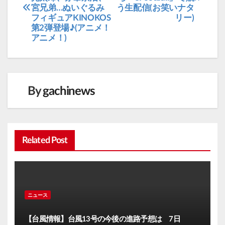
宮兄弟…ぬいぐるみ
う生配信(お笑いナタ
ナ
フィギュアKINOKOS
リー)
ビ
第2弾登場♪(アニメ！
アニメ！)
ゲ
ー
シ
ョ
By
gachinews
ン
Related Post
ニュース
【台風情報】台風13号の今後の進路予想は 7日