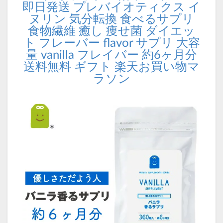
即日発送 プレバイオティクス イ
ヌリン 気分転換 食べるサプリ
食物繊維 癒し 痩せ菌 ダイエッ
ト フレーバー flavor サプリ 大容
量 vanilla フレイバー 約6ヶ月分
送料無料 ギフト 楽天お買い物マ
ラソン