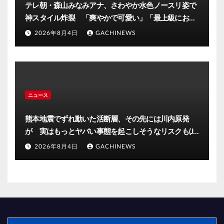
テレ朝・森山みなみアナ、さわやか水色ノースリ姿で
神スタイル炸裂 「爽やかで可愛い」「最上級にお似
合い」(J-CASTニュース)
2026年8月4日
GACHINEWS
ニュース
熊本地震でずれ動いた活断層、その先には川内原発
が 実はもっとヤバい事態を起こしそうなリスクも(J-
CASTニュース)
2026年8月4日
GACHINEWS