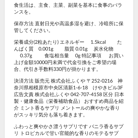
食生活は、主食、主菜、副菜を基本に食事のバラ
ンスを。
保存方法 直射日光や高温多湿を避け、冷暗所に保
管してください。
栄養成分(2粒あたり) エネルギー 1.5kcal た
んぱく質 0.001g 脂質 0.01g 炭水化物
0.37g 食塩相当量 0g 特記事項 お買い
上げ金額10000円未満で代金引換をご希望の場
合、代引き手数料330円が掛かります。
決済方法 販売元 株式会社ふくや 〒252-0216 神
奈川県相模原市中央区清新1-6-18 けやきビル3F
広告文責 株式会社ふくや 042-707-4158 区分 日本
製・健康食品（栄養補助食品） おすすめ商品を紹
介 ミント香るサプリ メントールの爽やかな香り
がスッキリ気分も落ち着きます。
ふわっと爽やかさ漂うサプリです バニラ香るサプ
リ トロピカルで甘い官能的な香りのモテるサプ