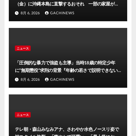
（金）に沖縄本島に直撃するおそれ 一部の家屋が倒
壊するおそれがある猛烈な風が吹く見込み(FNNプライ
8月 6, 2026
GACHINEWS
ムオンライン)
ニュース
「圧倒的な暴力で強盗も主導」当時18歳の特定少年
に”無期懲役”求刑の背景『年齢の若さで説明できない
ほど悪質だと検察が判断』＜元裁判官が解説＞全国的
8月 6, 2026
GACHINEWS
に見ても異例のケース_8月7日判決の行方は(FNNプラ
イムオンライン)
ニュース
テレ朝・森山みなみアナ、さわやか水色ノースリ姿で