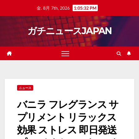
Skip
金. 8月 7th, 2026
1:05:33 PM
to
content
ガチニュースJAPAN
ニュース
バニラ フレグランス サ
プリメント リラックス
効果 ストレス 即日発送