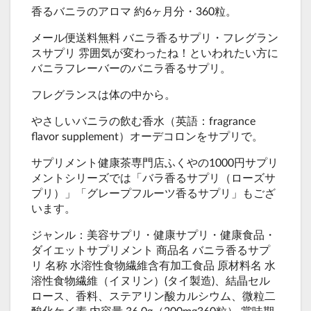
香るバニラのアロマ 約6ヶ月分・360粒。
メール便送料無料 バニラ香るサプリ・フレグラン
スサプリ 雰囲気が変わったね！といわれたい方に
バニラフレーバーのバニラ香るサプリ。
フレグランスは体の中から。
やさしいバニラの飲む香水（英語：fragrance
flavor supplement）オーデコロンをサプリで。
サプリメント健康茶専門店ふくやの1000円サプリ
メントシリーズでは「バラ香るサプリ（ローズサ
プリ）」「グレープフルーツ香るサプリ」もござ
います。
ジャンル：美容サプリ・健康サプリ・健康食品・
ダイエットサプリメント 商品名 バニラ香るサプ
リ 名称 水溶性食物繊維含有加工食品 原材料名 水
溶性食物繊維（イヌリン）(タイ製造)、結晶セル
ロース、香料、ステアリン酸カルシウム、微粒二
酸化ケイ素 内容量 36.0g（200mg360粒） 賞味期