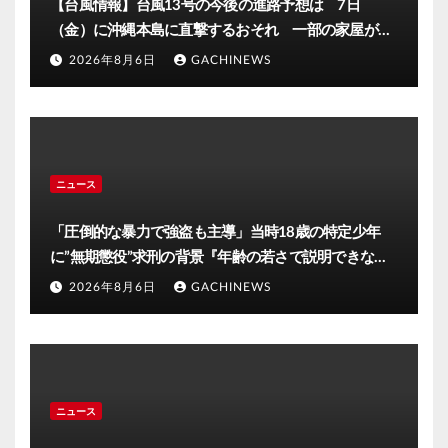
【台風情報】台風13号の今後の進路予想は 7日
（金）に沖縄本島に直撃するおそれ 一部の家屋が倒
壊するおそれがある猛烈な風が吹く見込み(FNNプライ
2026年8月6日
GACHINEWS
ムオンライン)
ニュース
「圧倒的な暴力で強盗も主導」当時18歳の特定少年
に”無期懲役”求刑の背景『年齢の若さで説明できない
ほど悪質だと検察が判断』＜元裁判官が解説＞全国的
2026年8月6日
GACHINEWS
に見ても異例のケース_8月7日判決の行方は(FNNプラ
イムオンライン)
ニュース