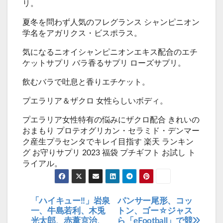
リ。
夏冬を問わず人気のフレグランス シャンピニオン
学名をアガリクス・ビスポラス。
気になるニオイシャンピニオンエキス配合のエチ
ケットサプリ バラ香るサプリ ローズサプリ。
飲むバラで吐息と香りエチケット。
プエラリア＆ザクロ 女性らしいボディ。
プエラリア女性特有の悩みにザクロ配合 きれいの
おまもり プロテオグリカン・セラミド・デンマー
ク産生プラセンタでキレイ目指す 楽天 ランキン
グ お守りサプリ 2023 福袋 プチギフト お試し ト
ライアル。
「ハイキュー!!」岩泉
パンサー尾形、コッ
投
一、牛島若利、木兎
トン、ゴー☆ジャス
稿
光太郎、赤葦京治、
ら「eFootball」で競