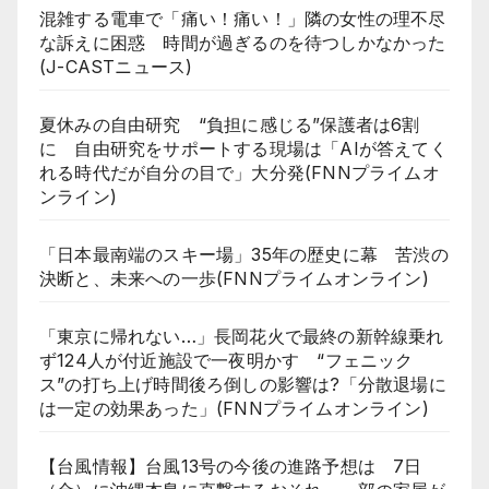
混雑する電車で「痛い！痛い！」隣の女性の理不尽
な訴えに困惑 時間が過ぎるのを待つしかなかった
(J-CASTニュース)
夏休みの自由研究 “負担に感じる”保護者は6割
に 自由研究をサポートする現場は「AIが答えてく
れる時代だが自分の目で」大分発(FNNプライムオ
ンライン)
「日本最南端のスキー場」35年の歴史に幕 苦渋の
決断と、未来への一歩(FNNプライムオンライン)
「東京に帰れない…」長岡花火で最終の新幹線乗れ
ず124人が付近施設で一夜明かす “フェニック
ス”の打ち上げ時間後ろ倒しの影響は?「分散退場に
は一定の効果あった」(FNNプライムオンライン)
【台風情報】台風13号の今後の進路予想は 7日