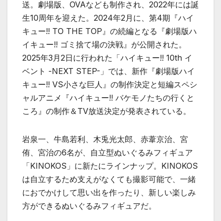
送。劇場版、OVAなども制作され、2022年には誕
生10周年を迎えた。2024年2月に、第4期『ハイ
キュー!! TO THE TOP』の続編となる『劇場版ハ
イキュー!! ゴミ捨て場の決戦』が公開された。
2025年3月2日に行われた「ハイキュー!! 10th イ
ベント -NEXT STEP-」では、新作『劇場版ハイ
キュー!! VS小さな巨人』の制作決定と短編スペシ
ャルアニメ『ハイキュー!! バケモノたちの行くと
ころ』の制作＆TV放送決定が発表されている。
岩泉一、牛島若利、木兎光太郎、赤葦京治、宮
侑、宮治の6名が、自立型ぬいぐるみフィギュア
「KINOKOS」に新たにラインナップ。KINOKOS
は自立するため支えがなくても撮影可能で、一緒
におでかけして思い出を作ったり、新しい楽しみ
方ができるぬいぐるみフィギュアだ。