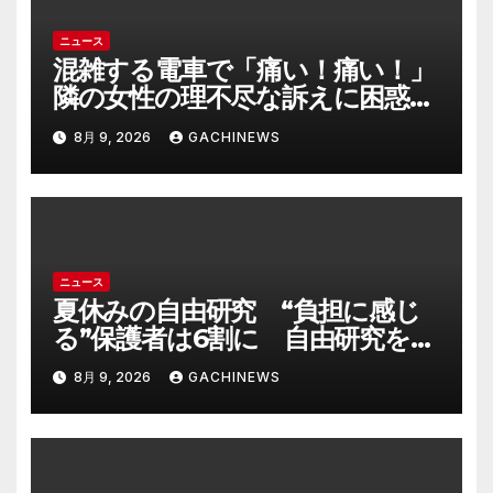
ニュース
混雑する電車で「痛い！痛い！」
隣の女性の理不尽な訴えに困惑
時間が過ぎるのを待つしかなか
8月 9, 2026
GACHINEWS
った(J-CASTニュース)
ニュース
夏休みの自由研究 “負担に感じ
る”保護者は6割に 自由研究をサ
ポートする現場は「AIが答えてく
8月 9, 2026
GACHINEWS
れる時代だが自分の目で」大分発
(FNNプライムオンライン)