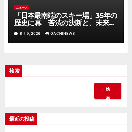
ニュース
「日本最南端のスキー場」35年の
歴史に幕 苦渋の決断と、未来へ
の一歩(FNNプライムオンライン)
8月 9, 2026
GACHINEWS
検索
検
索
最近の投稿