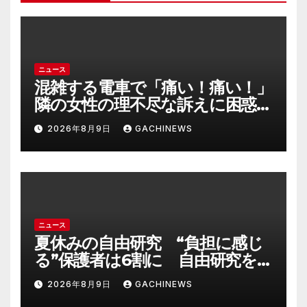
ニュース
混雑する電車で「痛い！痛い！」
隣の女性の理不尽な訴えに困惑
時間が過ぎるのを待つしかなか
2026年8月9日
GACHINEWS
った(J-CASTニュース)
ニュース
夏休みの自由研究 “負担に感じ
る”保護者は6割に 自由研究を
サポートする現場は「AIが答え
2026年8月9日
GACHINEWS
てくれる時代だが自分の目で」