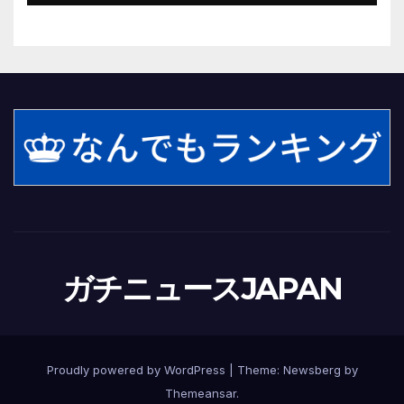
響は?「分散退場には一定の効果
あった」(FNNプライムオンライ
ン)
ガチニュースJAPAN
Proudly powered by WordPress
|
Theme:
Newsberg
by
Themeansar
.