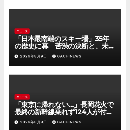
大分発(FNNプライムオンライ
ン)
ニュース
「日本最南端のスキー場」35年
の歴史に幕 苦渋の決断と、未来
への一歩(FNNプライムオンライ
2026年8月9日
GACHINEWS
ン)
ニュース
「東京に帰れない…」長岡花火で
最終の新幹線乗れず124人が付近
施設で一夜明かす “フェニック
2026年8月9日
GACHINEWS
ス”の打ち上げ時間後ろ倒しの影