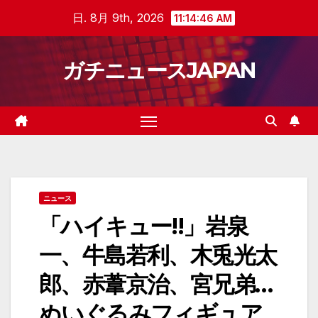
Skip
日. 8月 9th, 2026
11:14:47 AM
to
content
ガチニュースJAPAN
ニュース
「ハイキュー!!」岩泉
一、牛島若利、木兎光太
郎、赤葦京治、宮兄弟…
ぬいぐるみフィギュア