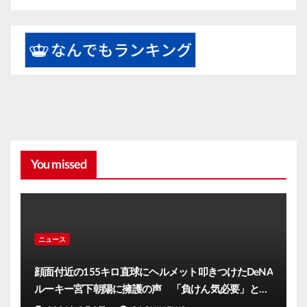
You missed
ニュース
顔面付近の155キロ直球にヘルメット叩きつけたDeNA
ルーキー宮下朝陽に擁護の声 「負けん気必要」と球
団OB(J-CASTニュース)