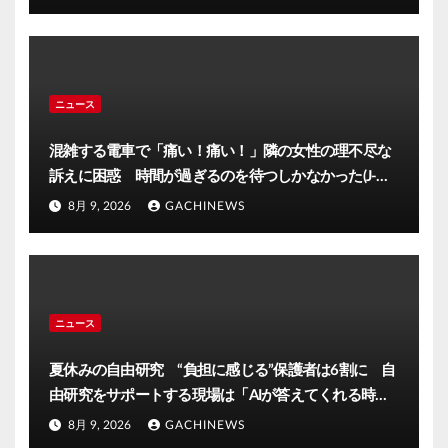
ニュース
混雑する電車で「痛い！痛い！」隣の女性の理不尽な
訴えに困惑 時間が過ぎるのを待つしかなかった(J-
CASTニュース)
8月 9, 2026
GACHINEWS
ニュース
夏休みの自由研究 “負担に感じる”保護者は6割に 自
由研究をサポートする現場は「AIが答えてくれる時代
だが自分の目で」大分発(FNNプライムオンライン)
8月 9, 2026
GACHINEWS