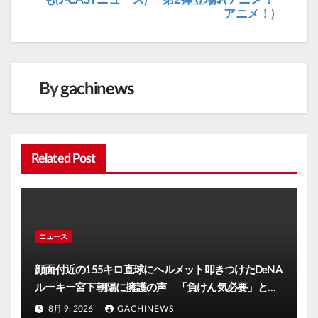
アニメ！)
ゲ
ー
シ
ョ
By
gachinews
ン
Related Post
ニュース
顔面付近の155キロ直球にヘルメット叩きつけたDeNA
ルーキー宮下朝陽に擁護の声 「負けん気必要」と球
団OB(J-CASTニュース)
8月 9, 2026
GACHINEWS