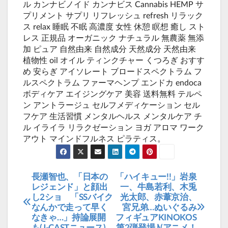
ル カンナビノイド カンナビス Cannabis HEMP サ
プリメント サプリ リフレッシュ refresh リラック
ス relax 睡眠 不眠 高濃度 女性 休憩 瞑想 癒し スト
レス 正規品 オーガニック ナチュラル 無農薬 無添
加 ピュア 自然由来 自然成分 天然成分 天然由来
植物性 oil オイル ティンクチャー くつろぎ おすす
め 安らぎ アイソレート ブロードスペクトラム フ
ルスペクトラム ファーマヘンプ エンドカ endoca
ボディケア エイジングケア 美容 送料無料 テルペ
ン アントラージュ セルフメディケーション セル
フケア 生活習慣 メンタルヘルス メンタルケア チ
ル イライラ リラクゼーション ヨガ アロマ ワーク
アウト マインドフルネス ピラティス。
長瀬智也、「日本の
「ハイキュー!!」岩泉
投
レジェンド」と顔出
一、牛島若利、木兎
稿
し2ショ 「SSバイク
光太郎、赤葦京治、
なんかで走って早く
宮兄弟…ぬいぐるみ
ナ
なきゃ…」持論展開
フィギュアKINOKOS
ビ
も(J-CASTニュース)
第2弾登場♪(アニメ！