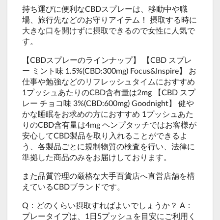
持ち運びに便利なCBDスプレーは、移動中や職
場、旅行先などのお守りアイテム！ 摂取する時に
大きな口を開けずに摂取できるので女性に人気で
す。
【CBDスプレーのラインナップ】 【CBD スプレ
ー ミント味 1.5%(CBD:300mg) Focus&Inspire】 お
仕事や勉強などのリフレッシュタイムにおすすめ
1プッシュあたりのCBD含有量は2mg 【CBD スプ
レー チョコ味 3%(CBD:600mg) Goodnight】 健や
かな睡眠をお求めの方におすすめ 1プッシュあた
りのCBD含有量は4mg ヘンプタッチではお客様が
安心してCBD製品を取り入れることができるよ
う、各製品ごとに規制物質の検査を行い、法律に
準拠した商品のみをお届けしております。
また品質管理の厳格な大手百貨店へ直営店舗を構
えているCBDブランドです。
Q：どのくらい摂取すればよいでしょうか？ A：
プレータイプは、1日5プッシュを目安にご利用く