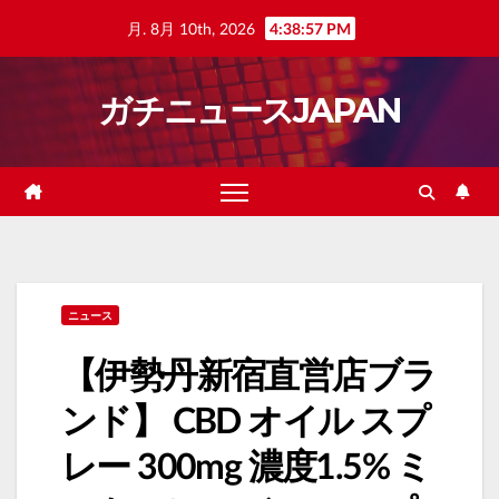
Skip
月. 8月 10th, 2026
4:38:58 PM
to
content
ガチニュースJAPAN
ニュース
【伊勢丹新宿直営店ブラ
ンド】 CBD オイル スプ
レー 300mg 濃度1.5% ミ