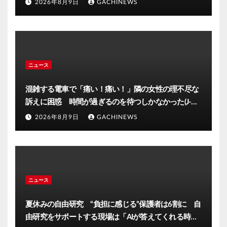
2026年8月9日
GACHINEWS
ニュース
混雑する電車で「痛い！痛い！」隣の女性の理不尽な
訴えに困惑 時間が過ぎるのを待つしかなかった(J-
CASTニュース)
2026年8月9日
GACHINEWS
ニュース
夏休みの自由研究 “負担に感じる”保護者は6割に 自
由研究をサポートする現場は「AIが答えてくれる時代