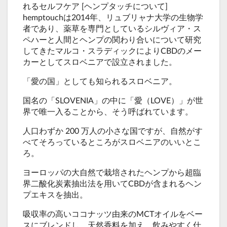
れるセルフケア [ヘンプタッチについて]
hemptouchは2014年、リュブリャナ大学の生物学
者であり、薬草を専門としているシルヴィア・ス
ペハーと人間とヘンプの関わり合いについて研究
してきたマルコ・スラディックによりCBDのメー
カーとしてスロベニアで設立されました。
「愛の国」としても知られるスロベニア。
国名の「SLOVENIA」の中に「愛（LOVE）」が世
界で唯一入ることから、そう呼ばれています。
人口わずか 200 万人の小さな国ですが、自然がす
べてそろっているところがスロベニアのいいとこ
ろ。
ヨーロッパの大自然で栽培されたヘンプから超臨
界二酸化炭素抽出法を用いてCBDが含まれるヘン
プエキスを抽出。
吸収率の高いココナッツ由来のMCTオイルをベー
スにブレンドし、天然香料を加え、飲みやすく仕