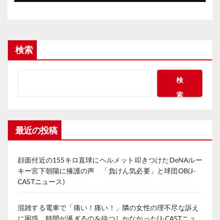
検索
検
索
最近の投稿
顔面付近の155キロ直球にヘルメット叩きつけたDeNAルー
キー宮下朝陽に擁護の声 「負けん気必要」と球団OB(J-
CASTニュース)
混雑する電車で「痛い！痛い！」隣の女性の理不尽な訴え
に困惑 時間が過ぎるのを待つしかなかった(J-CASTニュ