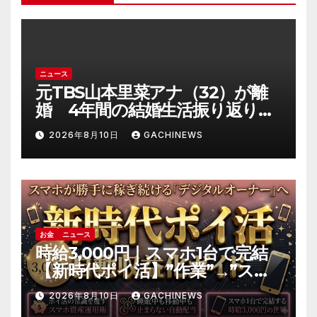
ニュース
元TBS山本里菜アナ（32）が離
婚 4年間の結婚生活振り返り
「ともに歩んできた道は宝物」
2026年8月10日
GACHINEWS
(J-CASTニュース)
お金
ニュース
時給3,000円｜スマホ1台で完結
【新時代ポイ活】”作業”→”スマ
ホ資産の運用”へ｜自動収益の仕
2026年8月10日
GACHINEWS
組み化の全手順