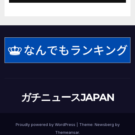
ガチニュースJAPAN
Proudly powered by WordPress
|
Theme:
Newsberg
by
Themeansar
.