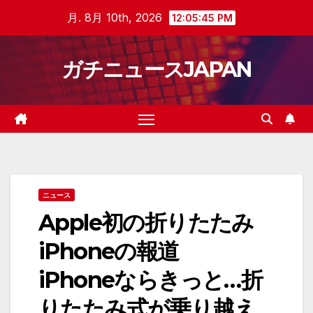
Skip
月. 8月 10th, 2026
12:05:46 PM
to
content
ガチニュースJAPAN
ニュース
Apple初の折りたたみ
iPhoneの報道
iPhoneならきっと…折
りたたみ式が乗り越え