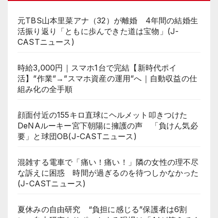
元TBS山本里菜アナ（32）が離婚 4年間の結婚生
活振り返り「ともに歩んできた道は宝物」(J-
CASTニュース)
時給3,000円｜スマホ1台で完結【新時代ポイ
活】”作業”→”スマホ資産の運用”へ｜自動収益の仕
組み化の全手順
顔面付近の155キロ直球にヘルメット叩きつけた
DeNAルーキー宮下朝陽に擁護の声 「負けん気必
要」と球団OB(J-CASTニュース)
混雑する電車で「痛い！痛い！」隣の女性の理不尽
な訴えに困惑 時間が過ぎるのを待つしかなかった
(J-CASTニュース)
夏休みの自由研究 “負担に感じる”保護者は6割