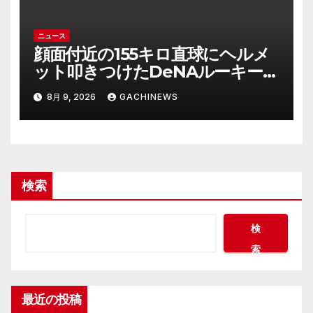
ニュース
顔面付近の155キロ直球にヘルメ
ット叩きつけたDeNAルーキー宮
下朝陽に擁護の声 「負けん気必
8月 9, 2026
GACHINEWS
要」と球団OB(J-CASTニュース)
検索
検
索
最近の投稿