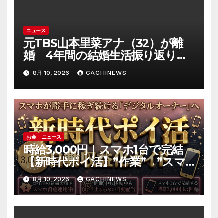
ニュース
元TBS山本里菜アナ（32）が離
婚 4年間の結婚生活振り返り
「ともに歩んできた道は宝物」
8月 10, 2026
GACHINEWS
(J-CASTニュース)
お金
ニュース
時給3,000円｜スマホ1台で完結
【新時代ポイ活】”作業”→”スマ
ホ資産の運用”へ｜自動収益の仕
8月 10, 2026
GACHINEWS
組み化の全手順