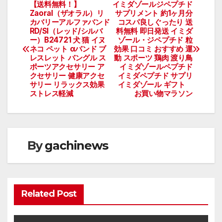
【送料無料！】
イミダゾールジペプチド
投
Zaoral（ザオラル）リ
サプリメント 約1ヶ月分
カバリーアルファバンド
コスパ良しぐったり 送
稿
RD/SI（レッド/シルバ
料無料 即日発送 イミダ
ー）B24721 犬 猫 イヌ
ゾール・ジペプチド 粒
ナ
ネコ ペット αバンド ブ
効果 口コミ おすすめ 運
レスレット バングル ス
動 スポーツ 鶏肉 渡り鳥
ビ
ポーツアクセサリー ア
イミダゾールペプチド
クセサリー 健康アクセ
イミダペプチド サプリ
サリー リラックス効果
イミダゾール ギフト
ゲ
ストレス軽減
お買い物マラソン
ー
シ
By
gachinews
ョ
ン
Related Post