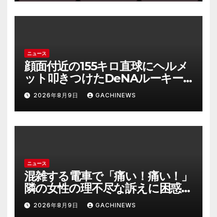
ニュース
顔面付近の155キロ直球にヘルメ
ット叩きつけたDeNAルーキー
宮下朝陽に擁護の声 「負けん気
2026年8月9日
GACHINEWS
必要」と球団OB(J-CASTニュー
ス)
ニュース
混雑する電車で「痛い！痛い！」
隣の女性の理不尽な訴えに困惑
時間が過ぎるのを待つしかなか
2026年8月9日
GACHINEWS
った(J-CASTニュース)