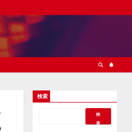
検索
い
検
も
索