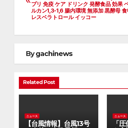
プリ 免疫 ケア ドリンク 発酵食品 効果 
ナ
ルカン1,3-1,6 腸内環境 無添加 黒酵母 
レスベラトロール イッコー
ビ
ゲ
ー
By
gachinews
シ
ョ
ン
Related Post
ニュース
ニュース
【台風情報】台風13号
「圧