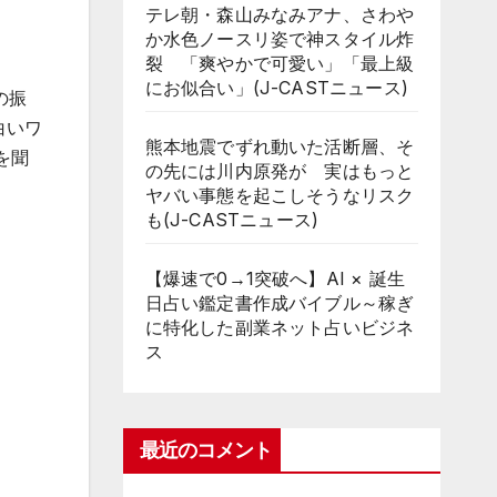
テレ朝・森山みなみアナ、さわや
か水色ノースリ姿で神スタイル炸
裂 「爽やかで可愛い」「最上級
にお似合い」(J-CASTニュース)
の振
白いワ
熊本地震でずれ動いた活断層、そ
を聞
の先には川内原発が 実はもっと
ヤバい事態を起こしそうなリスク
も(J-CASTニュース)
【爆速で0→1突破へ】AI × 誕生
日占い鑑定書作成バイブル～稼ぎ
に特化した副業ネット占いビジネ
ス
最近のコメント