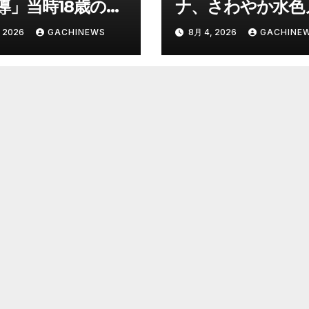
導」当時18歳の特
ナ、さわやか水色
年に”無期懲役”求
スリ姿で神スタイ
 2026
GACHINEWS
8月 4, 2026
GACHINE
背景『年齢の若さ
裂 「爽やかで可
明できないほど悪
い」「最上級にお
と検察が判断』＜
い」(J-CASTニュ
判官が解説＞全国
ス)
見ても異例のケー
8月7日判決の行方
FNNプライムオン
ン)