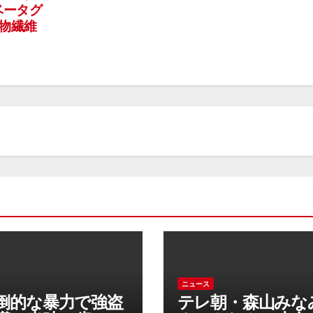
ベータグ
食物繊維
ニュース
倒的な暴力で強盗
テレ朝・森山みな