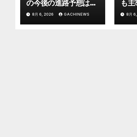
の今後の進路予想は
も主
7日（金）に沖縄本島
定少
8月 6, 2026
GACHINEWS
8月 6,
に直撃するおそれ 一
刑の
部の家屋が倒壊するお
で説
それがある猛烈な風が
質だ
吹く見込み(FNNプラ
元裁
イムオンライン)
的に
ス_
は(
ライ