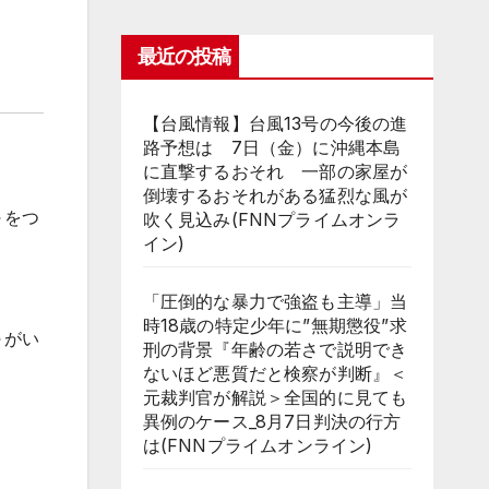
最近の投稿
【台風情報】台風13号の今後の進
路予想は 7日（金）に沖縄本島
に直撃するおそれ 一部の家屋が
倒壊するおそれがある猛烈な風が
～をつ
吹く見込み(FNNプライムオンラ
イン)
「圧倒的な暴力で強盗も主導」当
時18歳の特定少年に”無期懲役”求
～がい
刑の背景『年齢の若さで説明でき
ないほど悪質だと検察が判断』＜
元裁判官が解説＞全国的に見ても
異例のケース_8月7日判決の行方
は(FNNプライムオンライン)