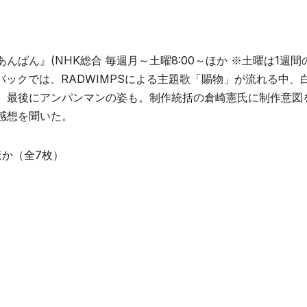
ぱん』(NHK総合 毎週月～土曜8:00～ほか ※土曜は1週間
バックでは、RADWIMPSによる主題歌「賜物」が流れる中、
、最後にアンパンマンの姿も。制作統括の倉崎憲氏に制作意図
感想を聞いた。
ほか（全7枚）