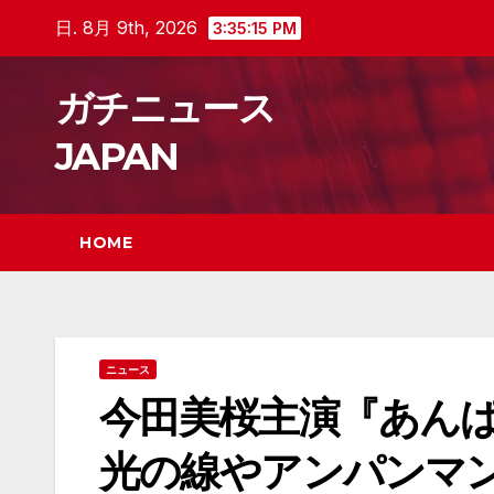
Skip
日. 8月 9th, 2026
3:35:16 PM
to
content
ガチニュース
JAPAN
HOME
ニュース
今田美桜主演『あん
光の線やアンパンマ