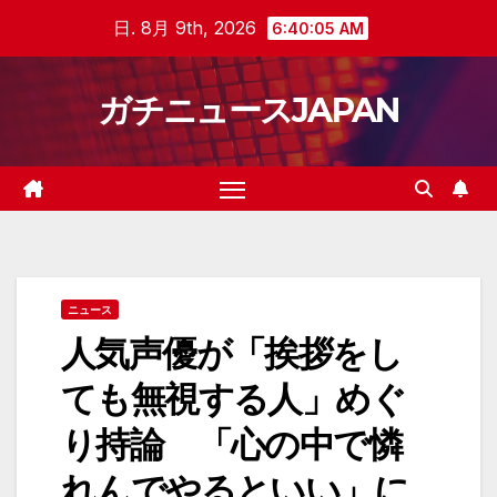
Skip
日. 8月 9th, 2026
6:40:05 AM
to
content
ガチニュースJAPAN
ニュース
人気声優が「挨拶をし
ても無視する人」めぐ
り持論 「心の中で憐
れんでやるといい」に