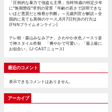
「圧倒的な暴力で強盗も主導」当時18歳の特定少年
に”無期懲役”求刑の背景『年齢の若さで説明できな
いほど悪質だと検察が判断』＜元裁判官が解説＞全
国的に見ても異例のケース_8月7日判決の行方は
(FNNプライムオンライン)
テレ朝・森山みなみアナ、さわやか水色ノースリ姿
で神スタイル炸裂 「爽やかで可愛い」「最上級に
お似合い」(J-CASTニュース)
最近のコメント
表示できるコメントはありません。
アーカイブ