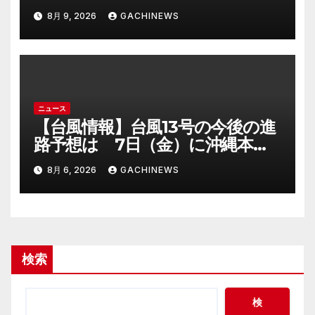
施設で一夜明かす “フェニック
8月 9, 2026
GACHINEWS
ス”の打ち上げ時間後ろ倒しの影
響は?「分散退場には一定の効果
あった」(FNNプライムオンライ
ン)
ニュース
【台風情報】台風13号の今後の進
路予想は 7日（金）に沖縄本島
に直撃するおそれ 一部の家屋が
8月 6, 2026
GACHINEWS
倒壊するおそれがある猛烈な風が
吹く見込み(FNNプライムオンラ
イン)
検索
検