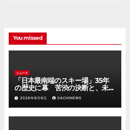
You missed
ニュース
「日本最南端のスキー場」35年
の歴史に幕 苦渋の決断と、未来
への一歩(FNNプライムオンライ
2026年8月9日
GACHINEWS
ン)