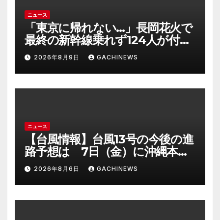
ニュース
「東京に帰れない…」長岡花火で
最終の新幹線乗れず124人が付近
施設で一夜明かす “フェニック
2026年8月9日
GACHINEWS
ス”の打ち上げ時間後ろ倒しの影
響は?「分散退場には一定の効果
あった」(FNNプライムオンライ
ン)
ニュース
【台風情報】台風13号の今後の進
路予想は 7日（金）に沖縄本島
に直撃するおそれ 一部の家屋
2026年8月6日
GACHINEWS
が倒壊するおそれがある猛烈な
風が吹く見込み(FNNプライムオ
ンライン)