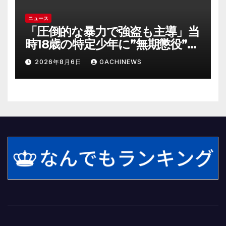
ニュース
「圧倒的な暴力で強盗も主導」当
時18歳の特定少年に”無期懲役”求
刑の背景『年齢の若さで説明でき
2026年8月6日
GACHINEWS
ないほど悪質だと検察が判断』
＜元裁判官が解説＞全国的に見て
も異例のケース_8月7日判決の行
方は(FNNプライムオンライン)