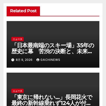
ー
シ
Related Post
ョ
ン
ニュース
「日本最南端のスキー場」35年の
歴史に幕 苦渋の決断と、未来へ
の一歩(FNNプライムオンライン)
8月 9, 2026
GACHINEWS
ニュース
「東京に帰れない…」長岡花火で
最終の新幹線乗れず124人が付近