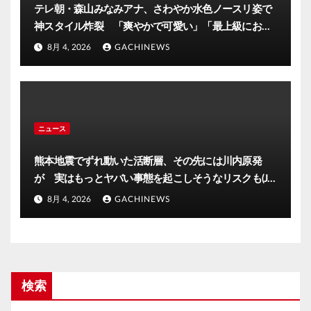
テレ朝・森山みなみアナ、さわやか水色ノースリ姿で
神スタイル炸裂 「爽やかで可愛い」「最上級にお似
合い」(J-CASTニュース)
8月 4, 2026
GACHINEWS
ニュース
熊本地震でずれ動いた活断層、その先には川内原発
が 実はもっとヤバい事態を起こしそうなリスクも(J-
CASTニュース)
8月 4, 2026
GACHINEWS
検索