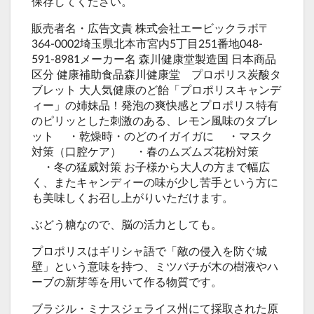
保存してください。
販売者名・広告文責 株式会社エービックラボ〒
364-0002埼玉県北本市宮内5丁目251番地048-
591-8981メーカー名 森川健康堂製造国 日本商品
区分 健康補助食品森川健康堂 プロポリス炭酸タ
ブレット 大人気健康のど飴「プロポリスキャンデ
ィー」の姉妹品！発泡の爽快感とプロポリス特有
のピリッとした刺激のある、レモン風味のタブレ
ット ・乾燥時・のどのイガイガに ・マスク
対策（口腔ケア） ・春のムズムズ花粉対策
・冬の猛威対策 お子様から大人の方まで幅広
く、またキャンディーの味が少し苦手という方に
も美味しくお召し上がりいただけます。
ぶどう糖なので、脳の活力としても。
プロポリスはギリシャ語で「敵の侵入を防ぐ城
壁」という意味を持つ、ミツバチが木の樹液やハ
ーブの新芽等を用いて作る物質です。
ブラジル・ミナスジェライス州にて採取された原