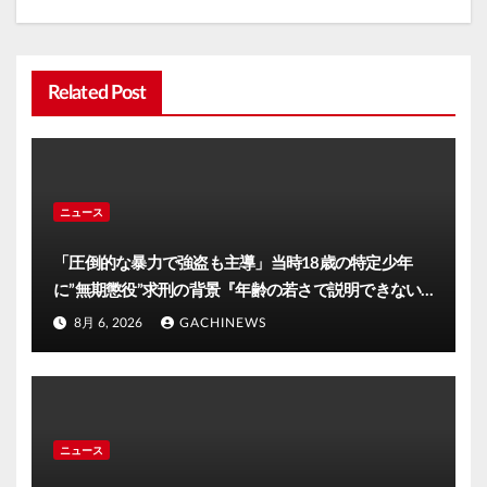
ン
Related Post
ニュース
「圧倒的な暴力で強盗も主導」当時18歳の特定少年
に”無期懲役”求刑の背景『年齢の若さで説明できない
ほど悪質だと検察が判断』＜元裁判官が解説＞全国的
8月 6, 2026
GACHINEWS
に見ても異例のケース_8月7日判決の行方は(FNNプラ
イムオンライン)
ニュース