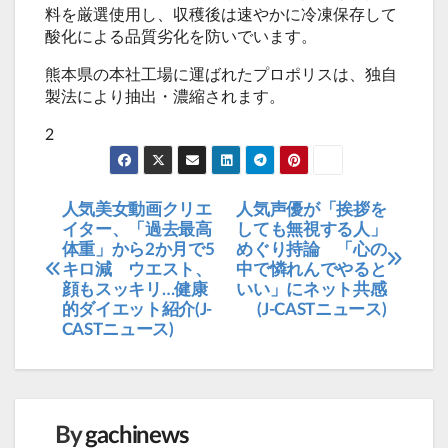
料を厳選使用し、収穫後は速やかに冷凍保存して
酸化による品質劣化を防いでいます。
熊本県の本社工場に運ばれたプロポリスは、独自
製法により抽出・濃縮されます。
2
人気美女動画クリエ
人気声優が「挨拶を
投
イター、「過去最高
しても無視する人」
稿
体重」から2か月で5
めぐり持論 「心の
キロ減 ウエスト、
中で憐れんでやると
ナ
顔もスッキリ…健康
いい」にネット共感
ビ
的ダイエット紹介(J-
(J-CASTニュース)
CASTニュース)
ゲ
ー
シ
ョ
By
gachinews