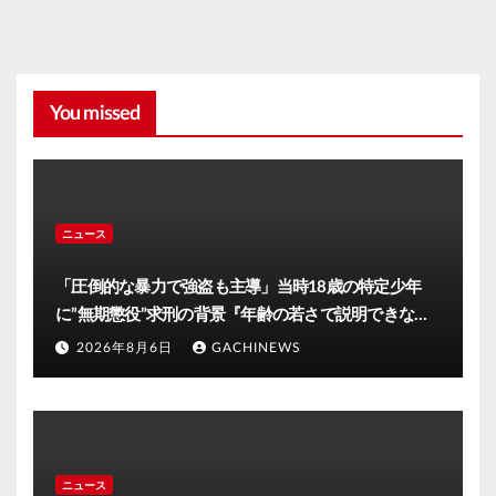
You missed
ニュース
「圧倒的な暴力で強盗も主導」当時18歳の特定少年
に”無期懲役”求刑の背景『年齢の若さで説明できない
ほど悪質だと検察が判断』＜元裁判官が解説＞全国的
2026年8月6日
GACHINEWS
に見ても異例のケース_8月7日判決の行方は(FNNプラ
イムオンライン)
ニュース