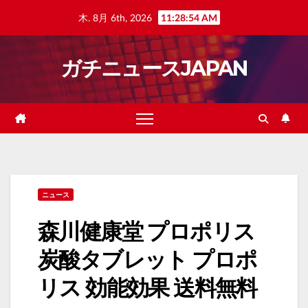
Skip
木. 8月 6th, 2026
11:28:55 AM
to
content
ガチニュースJAPAN
ニュース
森川健康堂 プロポリス
炭酸タブレット プロポ
リス 効能効果 送料無料