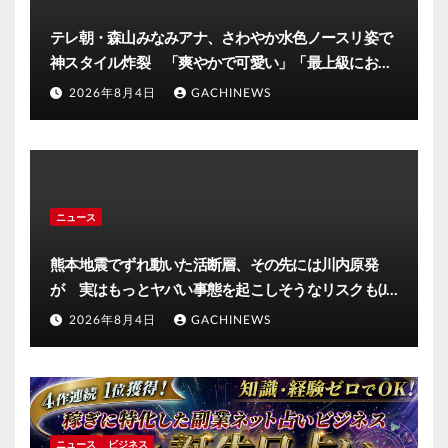
テレ朝・森山みなみアナ、さわやか水色ノースリ姿で
神スタイル炸裂 「爽やかで可愛い」「最上級にお似
合い」(J-CASTニュース)
2026年8月4日
GACHINEWS
ニュース
熊本地震でずれ動いた活断層、その先には川内原発
が 実はもっとヤバい事態を起こしそうなリスクも(J-
CASTニュース)
2026年8月4日
GACHINEWS
ニュース
ビジネス