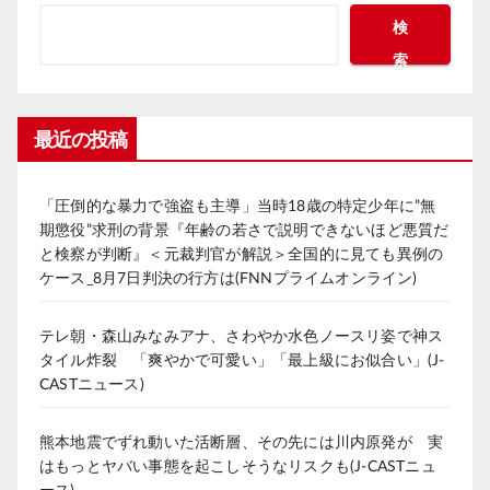
検
索
最近の投稿
「圧倒的な暴力で強盗も主導」当時18歳の特定少年に”無
期懲役”求刑の背景『年齢の若さで説明できないほど悪質だ
と検察が判断』＜元裁判官が解説＞全国的に見ても異例の
ケース_8月7日判決の行方は(FNNプライムオンライン)
テレ朝・森山みなみアナ、さわやか水色ノースリ姿で神ス
タイル炸裂 「爽やかで可愛い」「最上級にお似合い」(J-
CASTニュース)
熊本地震でずれ動いた活断層、その先には川内原発が 実
はもっとヤバい事態を起こしそうなリスクも(J-CASTニュ
ース)