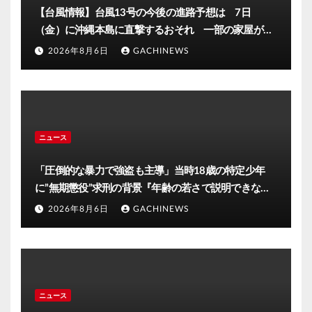
【台風情報】台風13号の今後の進路予想は 7日
（金）に沖縄本島に直撃するおそれ 一部の家屋が倒
壊するおそれがある猛烈な風が吹く見込み(FNNプライ
2026年8月6日
GACHINEWS
ムオンライン)
ニュース
「圧倒的な暴力で強盗も主導」当時18歳の特定少年
に”無期懲役”求刑の背景『年齢の若さで説明できない
ほど悪質だと検察が判断』＜元裁判官が解説＞全国的
2026年8月6日
GACHINEWS
に見ても異例のケース_8月7日判決の行方は(FNNプラ
イムオンライン)
ニュース