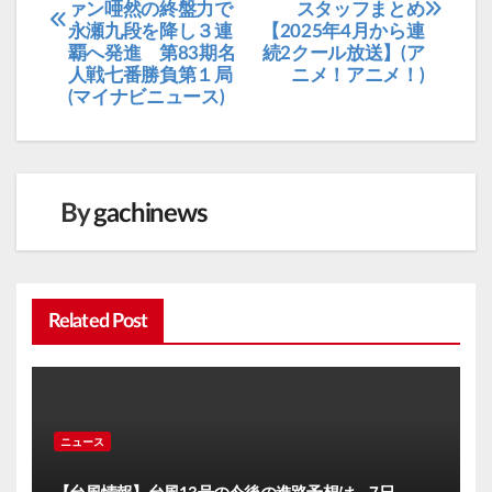
ァン唖然の終盤力で
スタッフまとめ
ナ
永瀬九段を降し３連
【2025年4月から連
ビ
覇へ発進 第83期名
続2クール放送】(ア
人戦七番勝負第１局
ニメ！アニメ！)
ゲ
(マイナビニュース)
ー
シ
ョ
ン
By
gachinews
Related Post
ニュース