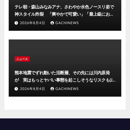
テレ朝・森山みなみアナ、さわやか水色ノースリ姿で
神スタイル炸裂 「爽やかで可愛い」「最上級にお似
合い」(J-CASTニュース)
2026年8月4日
GACHINEWS
ニュース
熊本地震でずれ動いた活断層、その先には川内原発
が 実はもっとヤバい事態を起こしそうなリスクも(J-
CASTニュース)
2026年8月4日
GACHINEWS