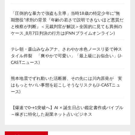
「圧倒的な暴力で強盗も主導」当時18歳の特定少年に”無
期懲役”求刑の背景『年齢の若さで説明できないほど悪質だ
と検察が判断』＜元裁判官が解説＞全国的に見ても異例の
ケース_8月7日判決の行方は(FNNプライムオンライン)
テレ朝・森山みなみアナ、さわやか水色ノースリ姿で神ス
タイル炸裂 「爽やかで可愛い」「最上級にお似合い」(J-
CASTニュース)
熊本地震でずれ動いた活断層、その先には川内原発が 実
はもっとヤバい事態を起こしそうなリスクも(J-CASTニュ
ース)
【爆速で0→1突破へ】AI × 誕生日占い鑑定書作成バイブル
～稼ぎに特化した副業ネット占いビジネス