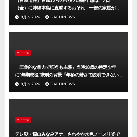
【台風情報】台風13号の今後の進路予想は 7日
（金）に沖縄本島に直撃するおそれ 一部の家屋が倒
壊するおそれがある猛烈な風が吹く見込み(FNNプライ
8月 6, 2026
GACHINEWS
ムオンライン)
ニュース
「圧倒的な暴力で強盗も主導」当時18歳の特定少年
に”無期懲役”求刑の背景『年齢の若さで説明できない
ほど悪質だと検察が判断』＜元裁判官が解説＞全国的
8月 6, 2026
GACHINEWS
に見ても異例のケース_8月7日判決の行方は(FNNプラ
イムオンライン)
ニュース
テレ朝・森山みなみアナ、さわやか水色ノースリ姿で