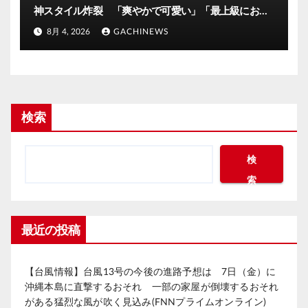
神スタイル炸裂 「爽やかで可愛い」「最上級にお似
合い」(J-CASTニュース)
8月 4, 2026
GACHINEWS
検索
検
索
最近の投稿
【台風情報】台風13号の今後の進路予想は 7日（金）に
沖縄本島に直撃するおそれ 一部の家屋が倒壊するおそれ
がある猛烈な風が吹く見込み(FNNプライムオンライン)