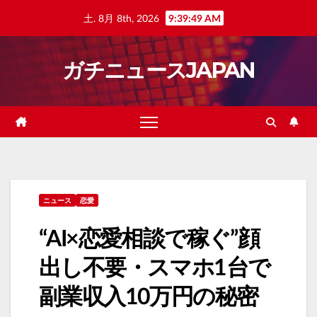
Skip
土. 8月 8th, 2026
9:39:50 AM
to
content
ガチニュースJAPAN
ニュース
恋愛
“AI×恋愛相談で稼ぐ”顔
出し不要・スマホ1台で
副業収入10万円の秘密