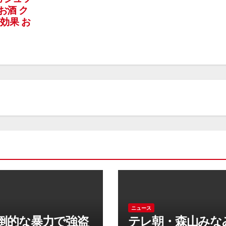
お酒 ク
効果 お
ニュース
倒的な暴力で強盗
テレ朝・森山みな