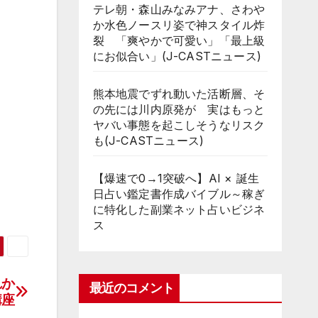
テレ朝・森山みなみアナ、さわや
か水色ノースリ姿で神スタイル炸
裂 「爽やかで可愛い」「最上級
にお似合い」(J-CASTニュース)
熊本地震でずれ動いた活断層、そ
の先には川内原発が 実はもっと
ヤバい事態を起こしそうなリスク
も(J-CASTニュース)
【爆速で0→1突破へ】AI × 誕生
日占い鑑定書作成バイブル～稼ぎ
に特化した副業ネット占いビジネ
ス
れか
最近のコメント
講座