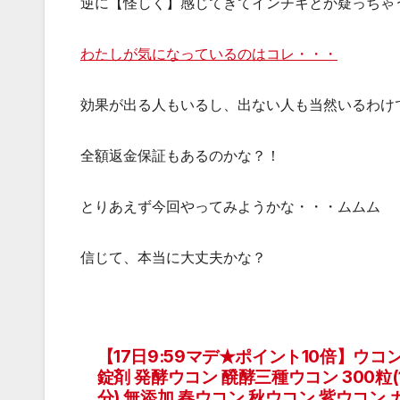
逆に【怪しく】感じてきてインチキとか疑っちゃ
わたしが気になっているのはコレ・・・
効果が出る人もいるし、出ない人も当然いるわけ
全額返金保証もあるのかな？！
とりあえず今回やってみようかな・・・ムムム
信じて、本当に大丈夫かな？
【17日9:59マデ★ポイント10倍】ウコ
投
錠剤 発酵ウコン 醗酵三種ウコン 300粒(
分) 無添加 春ウコン 秋ウコン 紫ウコン