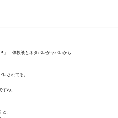
ＥＰ」 体験談とネタバレがヤバいかも
バレされてる。
ですね。
くと、