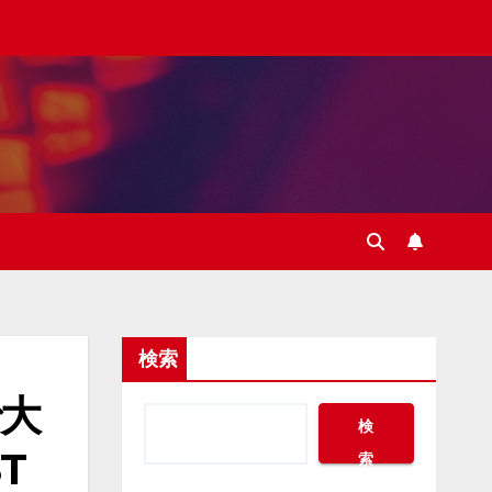
検索
大
検
T
索