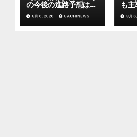
の今後の進路予想は
も主
7日（金）に沖縄本島
定少
8月 6, 2026
GACHINEWS
8月 6,
に直撃するおそれ 一
刑の
部の家屋が倒壊するお
で説
それがある猛烈な風が
質だ
吹く見込み(FNNプラ
元裁
イムオンライン)
的に
ス_
は(
ライ