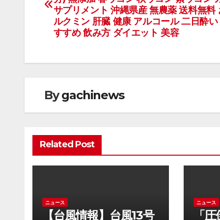
稿
サプリメント 沖縄県産 無農薬 送料無料 
ナ
ルクミン 肝臓 健康 アルコール 二日酔い 
すすめ 飲み方 ダイエット 美容
ビ
ゲ
ー
By
gachinews
シ
ョ
ン
Related Post
ニュース
ニュース
【台風情報】台風13号
「圧