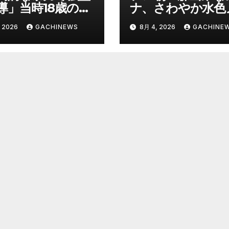
導」当時18歳の特
ナ、さわやか水色
年に”無期懲役”求
スリ姿で神スタイ
 2026
GACHINEWS
8月 4, 2026
GACHINE
背景『年齢の若さ
裂 「爽やかで可
明できないほど悪
い」「最上級にお
と検察が判断』＜
い」(J-CASTニュ
判官が解説＞全国
ス)
見ても異例のケー
8月7日判決の行方
FNNプライムオン
ン)