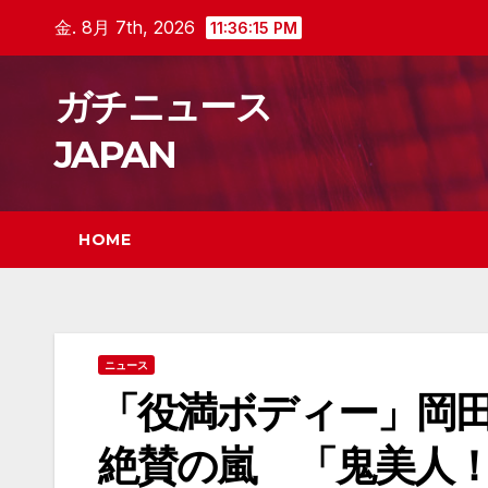
Skip
金. 8月 7th, 2026
11:36:16 PM
to
content
ガチニュース
JAPAN
HOME
ニュース
「役満ボディー」岡
絶賛の嵐 「鬼美人！」