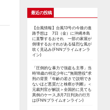
最近の投稿
【台風情報】台風13号の今後の進
路予想は 7日（金）に沖縄本島
に直撃するおそれ 一部の家屋が
倒壊するおそれがある猛烈な風が
吹く見込み(FNNプライムオンラ
イン)
「圧倒的な暴力で強盗も主導」当
時18歳の特定少年に”無期懲役”求
刑の背景『年齢の若さで説明でき
ないほど悪質だと検察が判断』＜
元裁判官が解説＞全国的に見ても
異例のケース_8月7日判決の行方
は(FNNプライムオンライン)