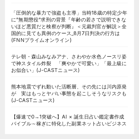
「圧倒的な暴力で強盗も主導」当時18歳の特定少年
に”無期懲役”求刑の背景『年齢の若さで説明できな
いほど悪質だと検察が判断』＜元裁判官が解説＞全
国的に見ても異例のケース_8月7日判決の行方は
(FNNプライムオンライン)
テレ朝・森山みなみアナ、さわやか水色ノースリ姿
で神スタイル炸裂 「爽やかで可愛い」「最上級に
お似合い」(J-CASTニュース)
熊本地震でずれ動いた活断層、その先には川内原発
が 実はもっとヤバい事態を起こしそうなリスクも
(J-CASTニュース)
【爆速で0→1突破へ】AI × 誕生日占い鑑定書作成
バイブル～稼ぎに特化した副業ネット占いビジネス