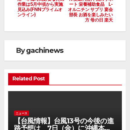
作業は5月中頃から実施
ート 栄養補助食品 L-
ビ
見込み(FNNプライムオ
オルニチン サプリ 宴会
ンライン)
部長 お酒を楽しみたい
方 母の日 楽天
ゲ
ー
シ
By
gachinews
ョ
ン
Related Post
ニュース
【台風情報】台風13号の今後の進
路予想は 7日（金）に沖縄本島