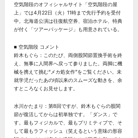
空気階段のオフィシャルサイト「空気階段の屋
上」では4月22日（火）11時まで先行予約を受付
中。北海道公演は往復航空券、宿泊ホテル、特典
が付く「ツアーパッケージ」も用意されている。
■ 空気階段 コメント
鈴木もぐら：このたび、両側股関節置換手術を終
え、無事に人間界へ戻って参りました。両脚に機
械を携えて挑む“メカ処女作”をご覧ください。未
就学児だったあの頃以来のスムーズな動きを、余
すところなくお見せします。
水川かたまり：第8回ですが、鈴木もぐらの股関
節が復活してからは初単独です。「ダンス」で
す。最もフィジカルで、最もプリミティブで、そ
して最もラフィッシュ（笑えるという意味の形容