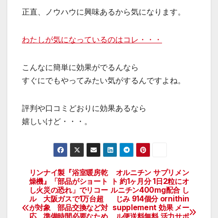
正直、ノウハウに興味あるから気になります。
わたしが気になっているのはコレ・・・
こんなに簡単に効果がでるんなら
すぐにでもやってみたい気がするんですよね。
評判や口コミどおりに効果あるなら
嬉しいけど・・・。
リンナイ製『浴室暖房乾
オルニチン サプリメン
投
燥機』「部品がショート
ト 約1ヶ月分 1日2粒にオ
し火災の恐れ」でリコー
ルニチン400mg配合 し
稿
ル 大阪ガスで1万台超
じみ 914個分 ornithin
が対象 部品交換など対
supplement 効果 メー
ナ
応 準備時間必要なため
ル便送料無料 活力サポ