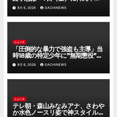
に直撃するおそれ 一部の家屋が
8月 6, 2026
GACHINEWS
倒壊するおそれがある猛烈な風が
吹く見込み(FNNプライムオンラ
イン)
ニュース
「圧倒的な暴力で強盗も主導」当
時18歳の特定少年に”無期懲役”求
刑の背景『年齢の若さで説明でき
8月 6, 2026
GACHINEWS
ないほど悪質だと検察が判断』＜
元裁判官が解説＞全国的に見ても
異例のケース_8月7日判決の行方
は(FNNプライムオンライン)
ニュース
テレ朝・森山みなみアナ、さわや
か水色ノースリ姿で神スタイル炸