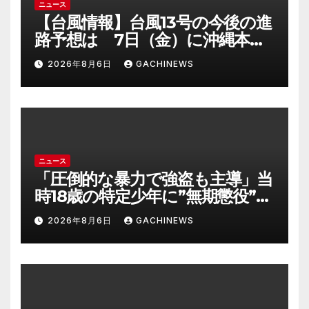
ニュース
【台風情報】台風13号の今後の進
路予想は 7日（金）に沖縄本島
に直撃するおそれ 一部の家屋
2026年8月6日
GACHINEWS
が倒壊するおそれがある猛烈な
風が吹く見込み(FNNプライムオ
ンライン)
ニュース
「圧倒的な暴力で強盗も主導」当
時18歳の特定少年に”無期懲役”求
刑の背景『年齢の若さで説明でき
2026年8月6日
GACHINEWS
ないほど悪質だと検察が判断』
＜元裁判官が解説＞全国的に見て
も異例のケース_8月7日判決の行
方は(FNNプライムオンライン)