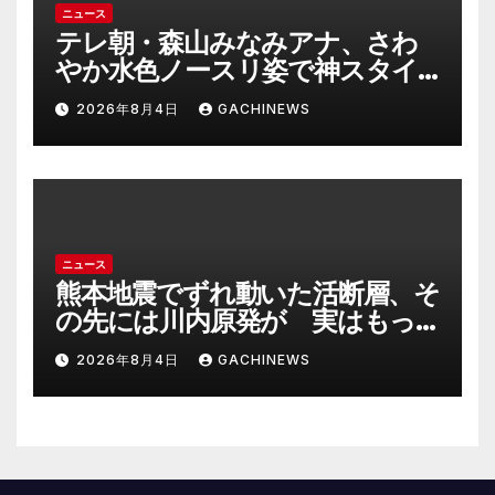
ニュース
テレ朝・森山みなみアナ、さわ
やか水色ノースリ姿で神スタイ
ル炸裂 「爽やかで可愛い」「最
2026年8月4日
GACHINEWS
上級にお似合い」(J-CASTニュー
ス)
ニュース
熊本地震でずれ動いた活断層、そ
の先には川内原発が 実はもっ
とヤバい事態を起こしそうなリ
2026年8月4日
GACHINEWS
スクも(J-CASTニュース)