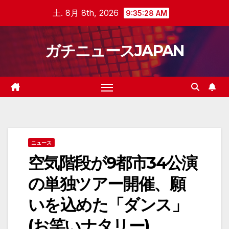
Skip
土. 8月 8th, 2026
9:35:29 AM
to
content
ガチニュースJAPAN
ニュース
空気階段が9都市34公演
の単独ツアー開催、願
いを込めた「ダンス」
(お笑いナタリー)