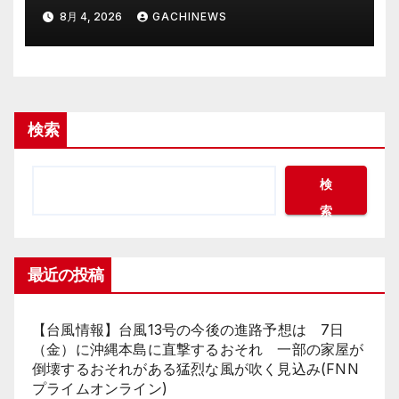
裂 「爽やかで可愛い」「最上級
8月 4, 2026
GACHINEWS
にお似合い」(J-CASTニュース)
検索
検
索
最近の投稿
【台風情報】台風13号の今後の進路予想は 7日
（金）に沖縄本島に直撃するおそれ 一部の家屋が
倒壊するおそれがある猛烈な風が吹く見込み(FNN
プライムオンライン)