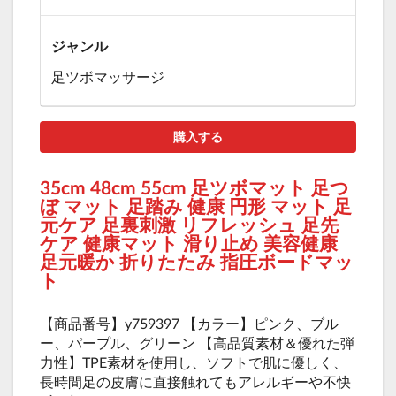
ジャンル
足ツボマッサージ
購入する
35cm 48cm 55cm 足ツボマット 足つ
ぼ マット 足踏み 健康 円形 マット 足
元ケア 足裏刺激 リフレッシュ 足先
ケア 健康マット 滑り止め 美容健康
足元暖か 折りたたみ 指圧ボードマッ
ト
【商品番号】y759397 【カラー】ピンク、ブル
ー、パープル、グリーン 【高品質素材＆優れた弾
力性】TPE素材を使用し、ソフトで肌に優しく、
長時間足の皮膚に直接触れてもアレルギーや不快