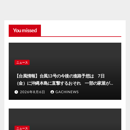
You missed
ニュース
【台風情報】台風13号の今後の進路予想は 7日
（金）に沖縄本島に直撃するおそれ 一部の家屋が倒
壊するおそれがある猛烈な風が吹く見込み(FNNプライ
2026年8月6日
GACHINEWS
ムオンライン)
ニュース