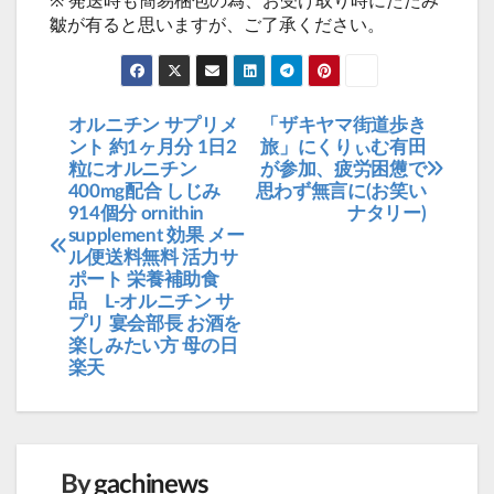
皺が有ると思いますが、ご了承ください。
オルニチン サプリメ
「ザキヤマ街道歩き
投
ント 約1ヶ月分 1日2
旅」にくりぃむ有田
稿
粒にオルニチン
が参加、疲労困憊で
400mg配合 しじみ
思わず無言に(お笑い
ナ
914個分 ornithin
ナタリー)
ビ
supplement 効果 メー
ル便送料無料 活力サ
ゲ
ポート 栄養補助食
ー
品 L-オルニチン サ
プリ 宴会部長 お酒を
シ
楽しみたい方 母の日
ョ
楽天
ン
By
gachinews