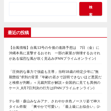
検
索
最近の投稿
【台風情報】台風13号の今後の進路予想は 7日（金）に
沖縄本島に直撃するおそれ 一部の家屋が倒壊するおそれ
がある猛烈な風が吹く見込み(FNNプライムオンライン)
「圧倒的な暴力で強盗も主導」当時18歳の特定少年に”無
期懲役”求刑の背景『年齢の若さで説明できないほど悪質だ
と検察が判断』＜元裁判官が解説＞全国的に見ても異例の
ケース_8月7日判決の行方は(FNNプライムオンライン)
テレ朝・森山みなみアナ、さわやか水色ノースリ姿で神ス
タイル炸裂 「爽やかで可愛い」「最上級にお似合い」(J-