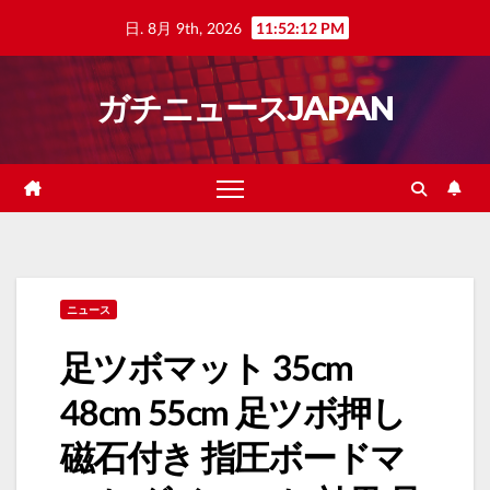
Skip
日. 8月 9th, 2026
11:52:13 PM
to
content
ガチニュースJAPAN
ニュース
足ツボマット 35cm
48cm 55cm 足ツボ押し
磁石付き 指圧ボードマ