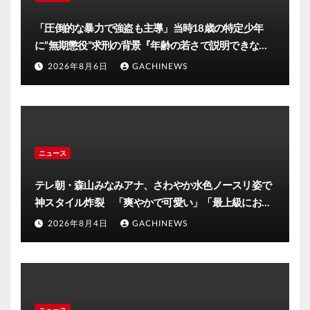
「圧倒的な暴力で強盗も主導」当時18歳の特定少年
に”無期懲役”求刑の背景『年齢の若さで説明できない
ほど悪質だと検察が判断』＜元裁判官が解説＞全国的
2026年8月6日
GACHINEWS
に見ても異例のケース_8月7日判決の行方は(FNNプラ
イムオンライン)
ニュース
テレ朝・森山みなみアナ、さわやか水色ノースリ姿で
神スタイル炸裂 「爽やかで可愛い」「最上級にお似
合い」(J-CASTニュース)
2026年8月4日
GACHINEWS
ニュース