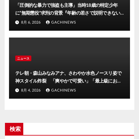
「圧倒的な暴力で強盗も主導」当時18歳の特定少年
に”無期懲役”求刑の背景『年齢の若さで説明できない
ほど悪質だと検察が判断』＜元裁判官が解説＞全国的
8月 6, 2026
GACHINEWS
に見ても異例のケース_8月7日判決の行方は(FNNプラ
イムオンライン)
ニュース
テレ朝・森山みなみアナ、さわやか水色ノースリ姿で
神スタイル炸裂 「爽やかで可愛い」「最上級にお似
合い」(J-CASTニュース)
8月 4, 2026
GACHINEWS
検索