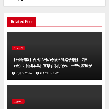
Related Post
ニュース
【台風情報】台風13号の今後の進路予想は 7日
（金）に沖縄本島に直撃するおそれ 一部の家屋が倒
壊するおそれがある猛烈な風が吹く見込み(FNNプライ
8月 6, 2026
GACHINEWS
ムオンライン)
ニュース