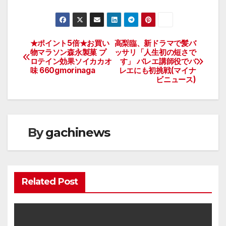
★ポイント5倍★お買い
高梨臨、新ドラマで髪バ
投
物マラソン森永製菓 プ
ッサリ「人生初の短さで
ロテイン効果ソイカカオ
す」 バレエ講師役でバ
稿
味 660gmorinaga
レエにも初挑戦(マイナ
ビニュース)
ナ
ビ
ゲ
By
gachinews
ー
シ
Related Post
ョ
ン