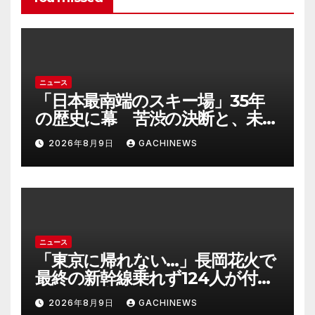
ニュース
「日本最南端のスキー場」35年
の歴史に幕 苦渋の決断と、未来
への一歩(FNNプライムオンライ
2026年8月9日
GACHINEWS
ン)
ニュース
「東京に帰れない…」長岡花火で
最終の新幹線乗れず124人が付近
施設で一夜明かす “フェニック
2026年8月9日
GACHINEWS
ス”の打ち上げ時間後ろ倒しの影