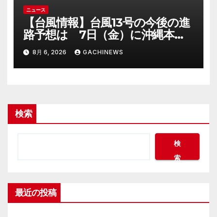
ニュース
【台風情報】台風13号の今後の進
路予想は 7日（金）に沖縄本島
に直撃するおそれ 一部の家屋が
8月 6, 2026
GACHINEWS
倒壊するおそれがある猛烈な風が
吹く見込み(FNNプライムオンラ
イン)
検索
検
索
最近の投稿