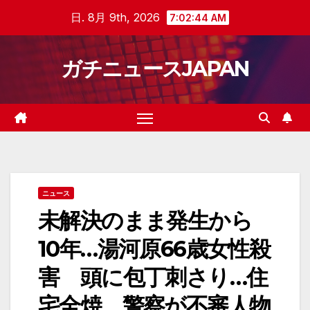
Skip
日. 8月 9th, 2026
7:02:44 AM
to
content
ガチニュースJAPAN
ニュース
未解決のまま発生から
10年…湯河原66歳女性殺
害 頭に包丁刺さり…住
宅全焼 警察が不審人物