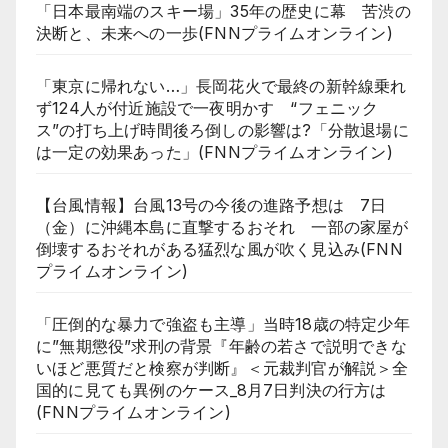
「日本最南端のスキー場」35年の歴史に幕 苦渋の
決断と、未来への一歩(FNNプライムオンライン)
「東京に帰れない…」長岡花火で最終の新幹線乗れ
ず124人が付近施設で一夜明かす “フェニック
ス”の打ち上げ時間後ろ倒しの影響は?「分散退場に
は一定の効果あった」(FNNプライムオンライン)
【台風情報】台風13号の今後の進路予想は 7日
（金）に沖縄本島に直撃するおそれ 一部の家屋が
倒壊するおそれがある猛烈な風が吹く見込み(FNN
プライムオンライン)
「圧倒的な暴力で強盗も主導」当時18歳の特定少年
に”無期懲役”求刑の背景『年齢の若さで説明できな
いほど悪質だと検察が判断』＜元裁判官が解説＞全
国的に見ても異例のケース_8月7日判決の行方は
(FNNプライムオンライン)