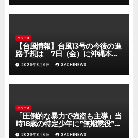
響は?「分散退場には一定の効果
あった」(FNNプライムオンライ
ン)
ニュース
【台風情報】台風13号の今後の進
路予想は 7日（金）に沖縄本島
に直撃するおそれ 一部の家屋
2026年8月6日
GACHINEWS
が倒壊するおそれがある猛烈な
風が吹く見込み(FNNプライムオ
ンライン)
ニュース
「圧倒的な暴力で強盗も主導」当
時18歳の特定少年に”無期懲役”求
刑の背景『年齢の若さで説明でき
2026年8月6日
GACHINEWS