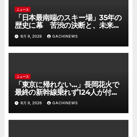
ニュース
「日本最南端のスキー場」35年の
歴史に幕 苦渋の決断と、未来へ
の一歩(FNNプライムオンライン)
8月 9, 2026
GACHINEWS
ニュース
「東京に帰れない…」長岡花火で
最終の新幹線乗れず124人が付近
施設で一夜明かす “フェニック
8月 9, 2026
GACHINEWS
ス”の打ち上げ時間後ろ倒しの影
響は?「分散退場には一定の効果
あった」(FNNプライムオンライ
ン)