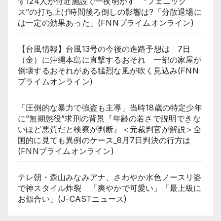
ず124人が付近施設で一夜明かす “フェニック
ス”の打ち上げ時間後ろ倒しの影響は?「分散退場に
は一定の効果あった」(FNNプライムオンライン)
【台風情報】台風13号の今後の進路予想は 7日
（金）に沖縄本島に直撃するおそれ 一部の家屋が
倒壊するおそれがある猛烈な風が吹く見込み(FNN
プライムオンライン)
「圧倒的な暴力で強盗も主導」当時18歳の特定少年
に”無期懲役”求刑の背景『年齢の若さで説明できな
いほど悪質だと検察が判断』＜元裁判官が解説＞全
国的に見ても異例のケース_8月7日判決の行方は
(FNNプライムオンライン)
テレ朝・森山みなみアナ、さわやか水色ノースリ姿
で神スタイル炸裂 「爽やかで可愛い」「最上級に
お似合い」(J-CASTニュース)