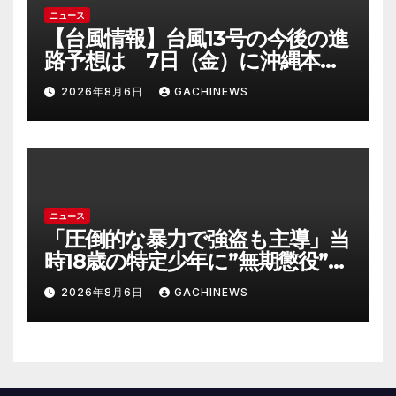
ニュース
【台風情報】台風13号の今後の進
路予想は 7日（金）に沖縄本島
に直撃するおそれ 一部の家屋
2026年8月6日
GACHINEWS
が倒壊するおそれがある猛烈な
風が吹く見込み(FNNプライムオ
ンライン)
ニュース
「圧倒的な暴力で強盗も主導」当
時18歳の特定少年に”無期懲役”求
刑の背景『年齢の若さで説明でき
2026年8月6日
GACHINEWS
ないほど悪質だと検察が判断』
＜元裁判官が解説＞全国的に見て
も異例のケース_8月7日判決の行
方は(FNNプライムオンライン)