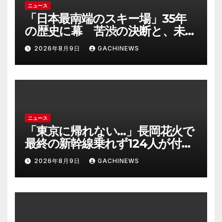
ニュース
「日本最南端のスキー場」35年
の歴史に幕 苦渋の決断と、未来
への一歩(FNNプライムオンライ
2026年8月9日
GACHINEWS
ン)
ニュース
「東京に帰れない…」長岡花火で
最終の新幹線乗れず124人が付近
施設で一夜明かす “フェニック
2026年8月9日
GACHINEWS
ス”の打ち上げ時間後ろ倒しの影
響は?「分散退場には一定の効果
あった」(FNNプライムオンライ
ン)