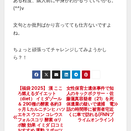
ある程度、購入前に中身がわかるっていいかも。
(^^)v
文句とか批判ばかり言ってても仕方ないですよ
ね。
ちょっと頑張ってチャレンジしてみようかし
ら？！
【福袋 2025】 漢 ここ
女性保育士遺体事件で知
投
ろ燃えるダイエット
人のキックボクサー・佐
（diet） イミダゾール
藤蓮真容疑者（21）を死
稿
＆ 290種の酵素 各約3
体遺棄の疑いで逮捕 電
ヶ月 Lカルニチンヒ ハツ
話の時間帯に被害者宅近
ナ
エキス ウコン コレウス
くに車で訪れる(FNNプ
フォルスコリ 酵素 αリ
ライムオンライン)
ビ
ポ酸 効果 イミダ 口コミ
おすすめ 運動 スポーツ