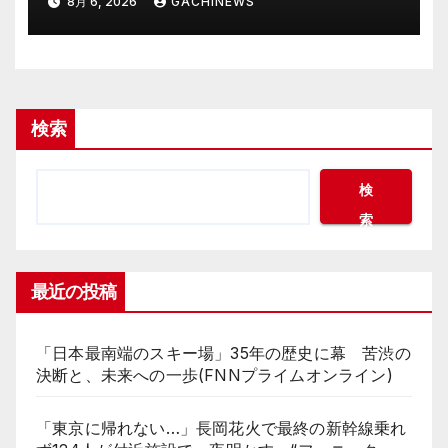
8月 6, 2026
GACHINEWS
倒壊するおそれがある猛烈な風が
吹く見込み(FNNプライムオンラ
イン)
検索
検
索
最近の投稿
「日本最南端のスキー場」35年の歴史に幕 苦渋の
決断と、未来への一歩(FNNプライムオンライン)
「東京に帰れない…」長岡花火で最終の新幹線乗れ