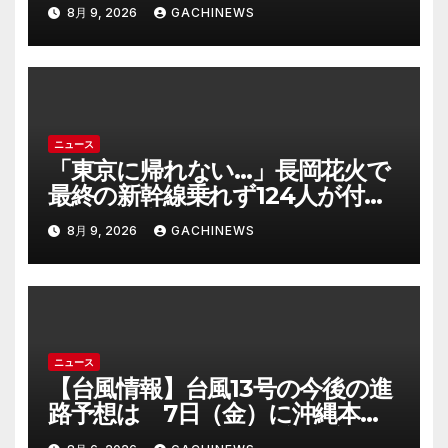
の一歩(FNNプライムオンライン)
8月 9, 2026
GACHINEWS
ニュース
「東京に帰れない…」長岡花火で
最終の新幹線乗れず124人が付近
施設で一夜明かす “フェニック
8月 9, 2026
GACHINEWS
ス”の打ち上げ時間後ろ倒しの影
響は?「分散退場には一定の効果
あった」(FNNプライムオンライ
ン)
ニュース
【台風情報】台風13号の今後の進
路予想は 7日（金）に沖縄本島
に直撃するおそれ 一部の家屋が