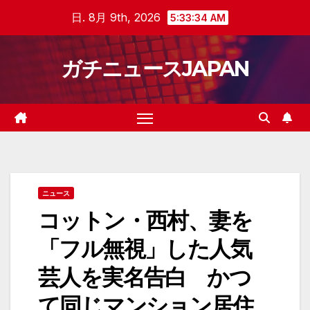
Skip
日. 8月 9th, 2026
5:33:35 AM
to
content
ガチニュースJAPAN
ニュース
コットン・西村、妻を
「フル無視」した人気
芸人を実名告白 かつ
て同じマンション居住