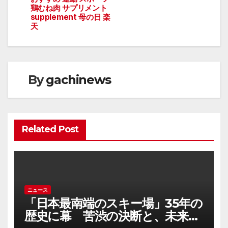
鶏むね肉 サプリメント
ゲ
supplement 母の日 楽
天
ー
シ
ョ
By
gachinews
ン
Related Post
ニュース
「日本最南端のスキー場」35年の
歴史に幕 苦渋の決断と、未来へ