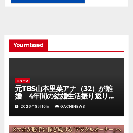
You missed
ニュース
元TBS山本里菜アナ（32）が離
婚 4年間の結婚生活振り返り
「ともに歩んできた道は宝物」
2026年8月10日
GACHINEWS
(J-CASTニュース)