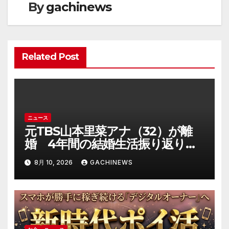
ョ
By
gachinews
ン
Related Post
ニュース
元TBS山本里菜アナ（32）が離
婚 4年間の結婚生活振り返り
「ともに歩んできた道は宝物」
8月 10, 2026
GACHINEWS
(J-CASTニュース)