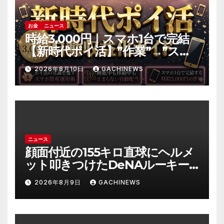
お金
ニュース
時給3,000円｜スマホ1台で完結
【新時代ポイ活】”作業”→”スマ
ホ資産の運用”へ｜自動収益の仕
2026年8月10日
GACHINEWS
組み化の全手順
ニュース
顔面付近の155キロ直球にヘルメ
ット叩きつけたDeNAルーキー
宮下朝陽に擁護の声 「負けん気
2026年8月9日
GACHINEWS
必要」と球団OB(J-CASTニュー
ス)