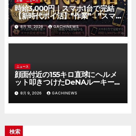
お金
ニュース
時給3,000円｜スマホ1台で完結
【新時代ポイ活】”作業”→”スマ
ホ資産の運用”へ｜自動収益の仕
8月 10, 2026
GACHINEWS
組み化の全手順
ニュース
顔面付近の155キロ直球にヘルメ
ット叩きつけたDeNAルーキー宮
下朝陽に擁護の声 「負けん気必
8月 9, 2026
GACHINEWS
要」と球団OB(J-CASTニュース)
検索