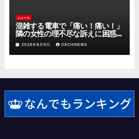
ニュース
混雑する電車で「痛い！痛い！」
隣の女性の理不尽な訴えに困惑
時間が過ぎるのを待つしかなか
2026年8月9日
GACHINEWS
った(J-CASTニュース)