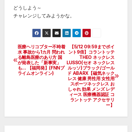
どうしよう～
チャレンジしてみようかな。
医療ヘリコプター不時着
【5/12 09:59までポイ
投
水 事故から1カ月 問われ
ント9倍】コラントッテ
る離島医療のあり方 国
THEO ネックレス
稿
が発表した「新事実」
LUSSO(セオ ネックレス
も… 【福岡発】(FNNプ
ルッソ)ブラック/ゴール
ナ
ライムオンライン)
ド ABARX【磁気ネック
レス 健康 男性用 女性用
ビ
スポーツネックレス お
しゃれ 効果 メンズ レデ
ィース 医療機器認証 コ
ゲ
ラントッテ アクセサリ
ー】
ー
シ