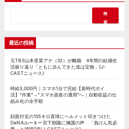
検
索
最近の投稿
元TBS山本里菜アナ（32）が離婚 4年間の結婚生
活振り返り「ともに歩んできた道は宝物」(J-
CASTニュース)
時給3,000円｜スマホ1台で完結【新時代ポイ
活】”作業”→”スマホ資産の運用”へ｜自動収益の仕
組み化の全手順
顔面付近の155キロ直球にヘルメット叩きつけた
DeNAルーキー宮下朝陽に擁護の声 「負けん気必