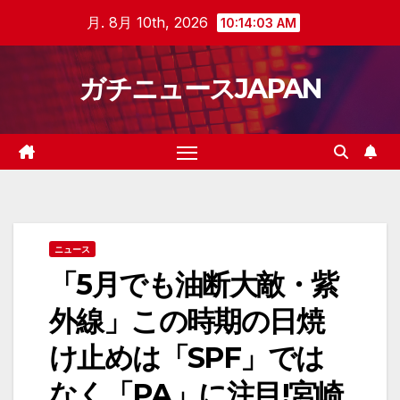
Skip
月. 8月 10th, 2026
10:14:04 AM
to
content
ガチニュースJAPAN
ニュース
「5月でも油断大敵・紫
外線」この時期の日焼
け止めは「SPF」では
なく「PA」に注目!宮崎