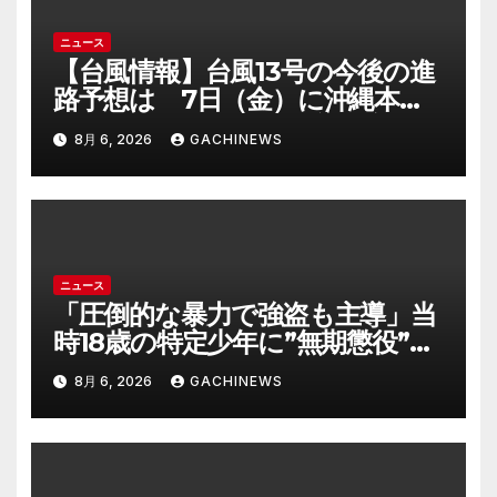
ニュース
【台風情報】台風13号の今後の進
路予想は 7日（金）に沖縄本島
に直撃するおそれ 一部の家屋が
8月 6, 2026
GACHINEWS
倒壊するおそれがある猛烈な風が
吹く見込み(FNNプライムオンラ
イン)
ニュース
「圧倒的な暴力で強盗も主導」当
時18歳の特定少年に”無期懲役”求
刑の背景『年齢の若さで説明でき
8月 6, 2026
GACHINEWS
ないほど悪質だと検察が判断』＜
元裁判官が解説＞全国的に見ても
異例のケース_8月7日判決の行方
は(FNNプライムオンライン)