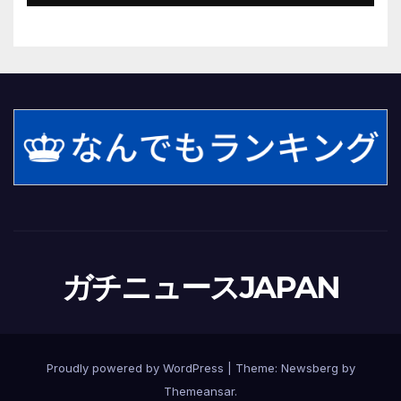
ガチニュースJAPAN
Proudly powered by WordPress
|
Theme:
Newsberg
by
Themeansar
.