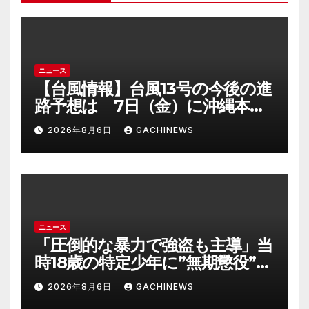
ニュース
【台風情報】台風13号の今後の進
路予想は 7日（金）に沖縄本島
に直撃するおそれ 一部の家屋
2026年8月6日
GACHINEWS
が倒壊するおそれがある猛烈な
風が吹く見込み(FNNプライムオ
ンライン)
ニュース
「圧倒的な暴力で強盗も主導」当
時18歳の特定少年に”無期懲役”求
刑の背景『年齢の若さで説明でき
2026年8月6日
GACHINEWS
ないほど悪質だと検察が判断』