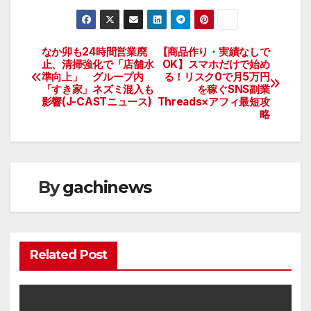
なか卯も24時間営業廃
【商品作り・実績なしで
投
止、清掃強化で「店舗水
OK】スマホだけで始め
準向上」 グループ内
る！リスク0で月5万円
稿
「すき家」ネズミ混入も
を稼ぐSNS副業
影響(J-CASTニュース)
Threads×アフィ最短攻
ナ
略
ビ
ゲ
By
gachinews
ー
シ
ョ
Related Post
ン