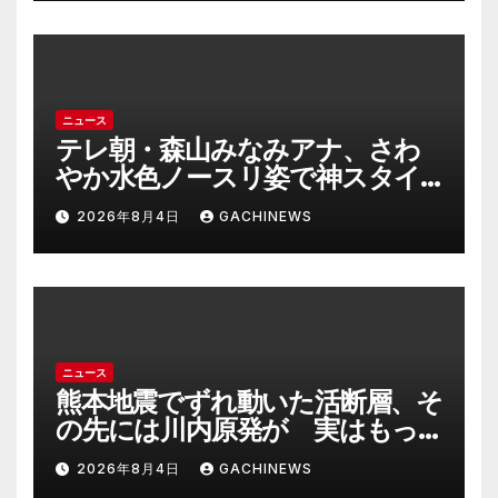
＜元裁判官が解説＞全国的に見て
も異例のケース_8月7日判決の行
方は(FNNプライムオンライン)
ニュース
テレ朝・森山みなみアナ、さわ
やか水色ノースリ姿で神スタイ
ル炸裂 「爽やかで可愛い」「最
2026年8月4日
GACHINEWS
上級にお似合い」(J-CASTニュー
ス)
ニュース
熊本地震でずれ動いた活断層、そ
の先には川内原発が 実はもっ
とヤバい事態を起こしそうなリ
2026年8月4日
GACHINEWS
スクも(J-CASTニュース)