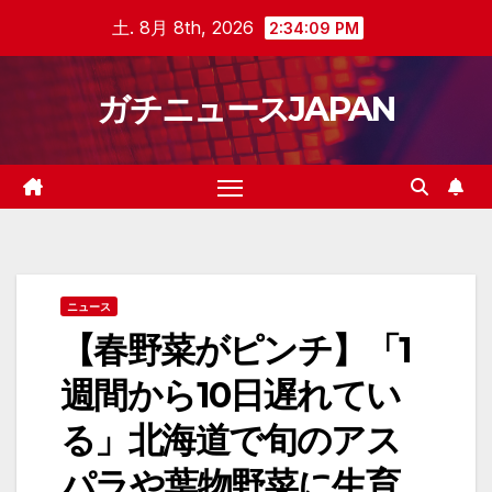
Skip
土. 8月 8th, 2026
2:34:10 PM
to
content
ガチニュースJAPAN
ニュース
【春野菜がピンチ】「1
週間から10日遅れてい
る」北海道で旬のアス
パラや葉物野菜に生育