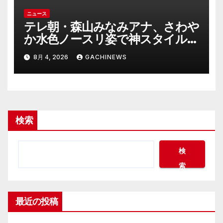
ニュース
テレ朝・森山みなみアナ、さわや
か水色ノースリ姿で神スタイル炸
裂 「爽やかで可愛い」「最上級
8月 4, 2026
GACHINEWS
にお似合い」(J-CASTニュース)
検索
検
索
最近の投稿