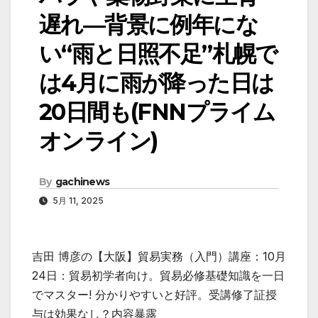
遅れ―背景に例年にな
い“雨と日照不足”札幌で
は4月に雨が降った日は
20日間も(FNNプライム
オンライン)
By
gachinews
5月 11, 2025
吉田 博彦の【大阪】貿易実務（入門）講座：10月
24日：貿易初学者向け。貿易必修基礎知識を一日
でマスター! 分かりやすいと好評。受講修了証授
与は効果なし？内容暴露