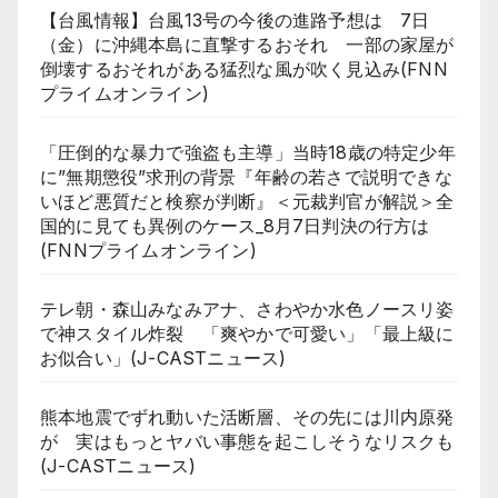
【台風情報】台風13号の今後の進路予想は 7日
（金）に沖縄本島に直撃するおそれ 一部の家屋が
倒壊するおそれがある猛烈な風が吹く見込み(FNN
プライムオンライン)
「圧倒的な暴力で強盗も主導」当時18歳の特定少年
に”無期懲役”求刑の背景『年齢の若さで説明できな
いほど悪質だと検察が判断』＜元裁判官が解説＞全
国的に見ても異例のケース_8月7日判決の行方は
(FNNプライムオンライン)
テレ朝・森山みなみアナ、さわやか水色ノースリ姿
で神スタイル炸裂 「爽やかで可愛い」「最上級に
お似合い」(J-CASTニュース)
熊本地震でずれ動いた活断層、その先には川内原発
が 実はもっとヤバい事態を起こしそうなリスクも
(J-CASTニュース)