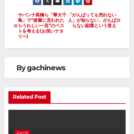
サバンナ高橋ら「華大千
「がんばっても売れない
投
鳥」で“後輩に言われた
人」が知らない、がんば
らうれしい一言”のベス
らない副業という答え
稿
トを考える(お笑いナタ
リー)
ナ
ビ
ゲ
By
gachinews
ー
シ
Related Post
ョ
ン
ニュース