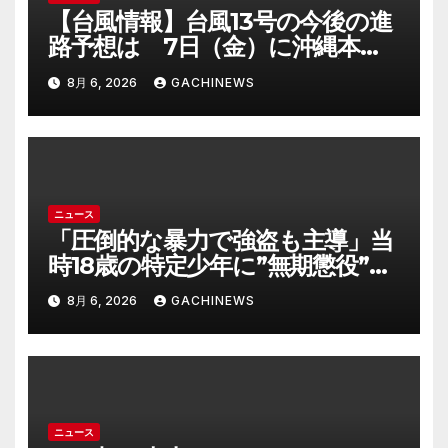
【台風情報】台風13号の今後の進
路予想は 7日（金）に沖縄本島
に直撃するおそれ 一部の家屋が
8月 6, 2026
GACHINEWS
倒壊するおそれがある猛烈な風が
吹く見込み(FNNプライムオンラ
イン)
ニュース
「圧倒的な暴力で強盗も主導」当
時18歳の特定少年に”無期懲役”求
刑の背景『年齢の若さで説明でき
8月 6, 2026
GACHINEWS
ないほど悪質だと検察が判断』＜
元裁判官が解説＞全国的に見ても
異例のケース_8月7日判決の行方
は(FNNプライムオンライン)
ニュース