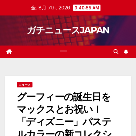
Skip
金. 8月 7th, 2026
9:40:56 AM
to
content
ガチニュースJAPAN
ニュース
グーフィーの誕生日を
マックスとお祝い！
「ディズニー」パステ
ルカラーの新コレクシ