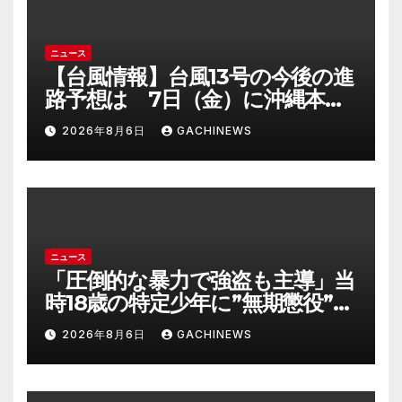
ニュース
【台風情報】台風13号の今後の進
路予想は 7日（金）に沖縄本島
に直撃するおそれ 一部の家屋
2026年8月6日
GACHINEWS
が倒壊するおそれがある猛烈な
風が吹く見込み(FNNプライムオ
ンライン)
ニュース
「圧倒的な暴力で強盗も主導」当
時18歳の特定少年に”無期懲役”求
刑の背景『年齢の若さで説明でき
2026年8月6日
GACHINEWS
ないほど悪質だと検察が判断』
＜元裁判官が解説＞全国的に見て
も異例のケース_8月7日判決の行