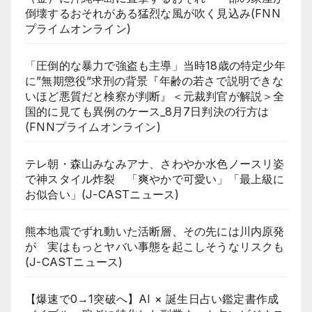
倒壊するおそれがある猛烈な風が吹く見込み(FNN
プライムオンライン)
「圧倒的な暴力で強盗も主導」当時18歳の特定少年
に”無期懲役”求刑の背景『年齢の若さで説明できな
いほど悪質だと検察が判断』＜元裁判官が解説＞全
国的に見ても異例のケース_8月7日判決の行方は
(FNNプライムオンライン)
テレ朝・森山みなみアナ、さわやか水色ノースリ姿
で神スタイル炸裂 「爽やかで可愛い」「最上級に
お似合い」(J-CASTニュース)
熊本地震でずれ動いた活断層、その先には川内原発
が 実はもっとヤバい事態を起こしそうなリスクも
(J-CASTニュース)
【爆速で0→1突破へ】AI × 誕生日占い鑑定書作成