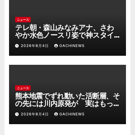
方は(FNNプライムオンライン)
ニュース
テレ朝・森山みなみアナ、さわ
やか水色ノースリ姿で神スタイ
ル炸裂 「爽やかで可愛い」「最
2026年8月4日
GACHINEWS
上級にお似合い」(J-CASTニュー
ス)
ニュース
熊本地震でずれ動いた活断層、そ
の先には川内原発が 実はもっ
とヤバい事態を起こしそうなリ
2026年8月4日
GACHINEWS
スクも(J-CASTニュース)