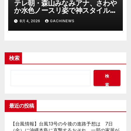
テレ朝・森山みなみアナ、さわや
か水色ノースリ姿で神スタイル炸
裂 「爽やかで可愛い」「最上級
8月 4, 2026
GACHINEWS
にお似合い」(J-CASTニュース)
検索
検
索
最近の投稿
【台風情報】台風13号の今後の進路予想は 7日
（金）に沖縄本島に直撃するおそれ 一部の家屋が