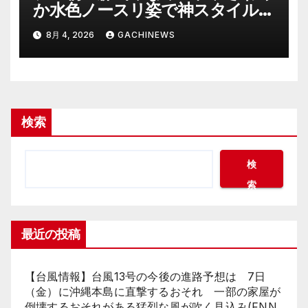
か水色ノースリ姿で神スタイル炸
裂 「爽やかで可愛い」「最上級
8月 4, 2026
GACHINEWS
にお似合い」(J-CASTニュース)
検索
検
索
最近の投稿
【台風情報】台風13号の今後の進路予想は 7日
（金）に沖縄本島に直撃するおそれ 一部の家屋が
倒壊するおそれがある猛烈な風が吹く見込み(FNN