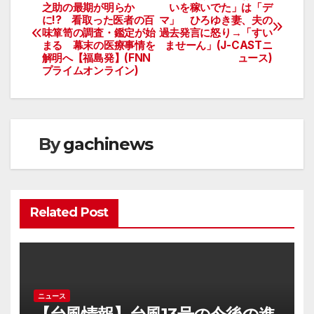
投
之助の最期が明らか
いを稼いでた」は「デ
に!? 看取った医者の百
マ」 ひろゆき妻、夫の
稿
味箪笥の調査・鑑定が始
過去発言に怒り→「すい
まる 幕末の医療事情を
ませーん」(J-CASTニ
ナ
解明へ【福島発】(FNN
ュース)
プライムオンライン)
ビ
ゲ
ー
By
gachinews
シ
ョ
Related Post
ン
ニュース