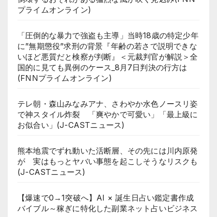
プライムオンライン)
「圧倒的な暴力で強盗も主導」当時18歳の特定少年
に”無期懲役”求刑の背景『年齢の若さで説明できな
いほど悪質だと検察が判断』＜元裁判官が解説＞全
国的に見ても異例のケース_8月7日判決の行方は
(FNNプライムオンライン)
テレ朝・森山みなみアナ、さわやか水色ノースリ姿
で神スタイル炸裂 「爽やかで可愛い」「最上級に
お似合い」(J-CASTニュース)
熊本地震でずれ動いた活断層、その先には川内原発
が 実はもっとヤバい事態を起こしそうなリスクも
(J-CASTニュース)
【爆速で0→1突破へ】AI × 誕生日占い鑑定書作成
バイブル～稼ぎに特化した副業ネット占いビジネス