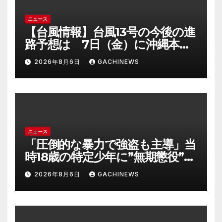
ニュース
【台風情報】台風13号の今後の進
路予想は 7日（金）に沖縄本島
に直撃するおそれ 一部の家屋
2026年8月6日
GACHINEWS
が倒壊するおそれがある猛烈な
風が吹く見込み(FNNプライムオ
ンライン)
ニュース
「圧倒的な暴力で強盗も主導」当
時18歳の特定少年に”無期懲役”求
刑の背景『年齢の若さで説明でき
2026年8月6日
GACHINEWS
ないほど悪質だと検察が判断』
＜元裁判官が解説＞全国的に見て
も異例のケース_8月7日判決の行
方は(FNNプライムオンライン)