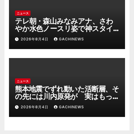
ニュース
テレ朝・森山みなみアナ、さわ
やか水色ノースリ姿で神スタイ
ル炸裂 「爽やかで可愛い」「最
2026年8月4日
GACHINEWS
上級にお似合い」(J-CASTニュー
ス)
ニュース
熊本地震でずれ動いた活断層、そ
の先には川内原発が 実はもっ
とヤバい事態を起こしそうなリ
2026年8月4日
GACHINEWS
スクも(J-CASTニュース)