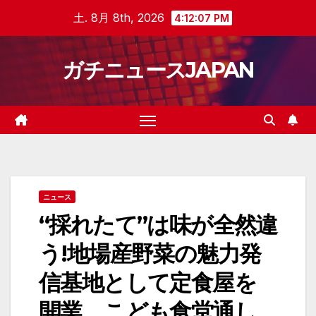
Skip
土. 8月 8th, 2026
4:12:07 PM
to
content
ガチニュースJAPAN
ニュース
“採れたて”は味が全然違
う!地場産野菜の魅力発
信基地として定食屋を
開業 こども食堂通し