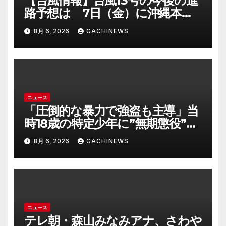
【台風情報】台風13号の今後の進
路予想は 7日（金）に沖縄本島
に直撃するおそれ 一部の家屋が
8月 6, 2026
GACHINEWS
倒壊するおそれがある猛烈な風が
吹く見込み(FNNプライムオンラ
イン)
ニュース
「圧倒的な暴力で強盗も主導」当
時18歳の特定少年に”無期懲役”求
刑の背景『年齢の若さで説明でき
8月 6, 2026
GACHINEWS
ないほど悪質だと検察が判断』＜
元裁判官が解説＞全国的に見ても
異例のケース_8月7日判決の行方
は(FNNプライムオンライン)
ニュース
テレ朝・森山みなみアナ、さわや