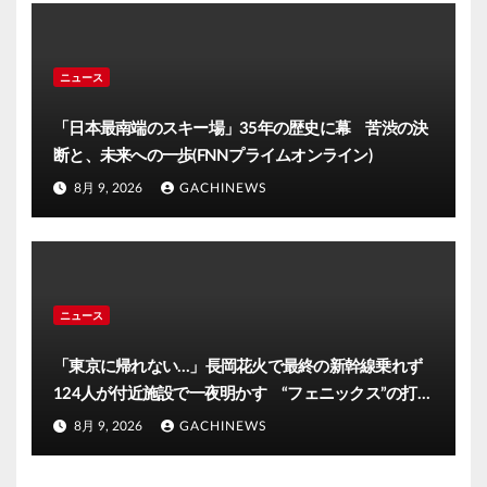
ニュース
「日本最南端のスキー場」35年の歴史に幕 苦渋の決
断と、未来への一歩(FNNプライムオンライン)
8月 9, 2026
GACHINEWS
ニュース
「東京に帰れない…」長岡花火で最終の新幹線乗れず
124人が付近施設で一夜明かす “フェニックス”の打ち
上げ時間後ろ倒しの影響は?「分散退場には一定の効果
8月 9, 2026
GACHINEWS
あった」(FNNプライムオンライン)