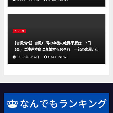
効果あった」(FNNプライムオンライン)
ニュース
【台風情報】台風13号の今後の進路予想は 7日
（金）に沖縄本島に直撃するおそれ 一部の家屋が倒
壊するおそれがある猛烈な風が吹く見込み(FNNプライ
2026年8月6日
GACHINEWS
ムオンライン)