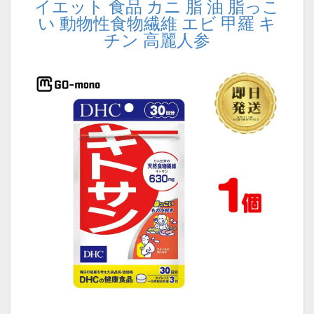
イエット 食品 カニ 脂 油 脂っこ
い 動物性食物繊維 エビ 甲羅 キ
チン 高麗人参