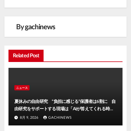
ー
シ
ョ
ン
By
gachinews
Related Post
ニュース
夏休みの自由研究 “負担に感じる”保護者は6割に 自
由研究をサポートする現場は「AIが答えてくれる時代
だが自分の目で」大分発(FNNプライムオンライン)
8月 9, 2026
GACHINEWS