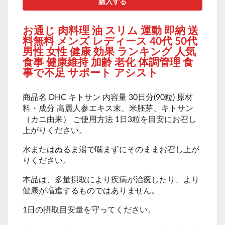
購入する
お通じ 肉料理 油 スリム 運動 即納 送
料無料 メンズ レディース 40代 50代
男性 女性 健康 効果 ランキング 人気
食事 健康維持 加齢 老化 体調管理 食
事で不足 サポート アシスト
商品名 DHC キトサン 内容量 30日分(90粒) 原材
料・成分 高麗人参エキス末、米胚芽、キトサン
（カニ由来） ご使用方法 1日3粒を目安にお召し
上がりください。
水またはぬるま湯で噛まずにそのままお召し上が
りください。
本品は、多量摂取により疾病が治癒したり、より
健康が増進するものではありません。
1日の摂取目安量を守ってください。