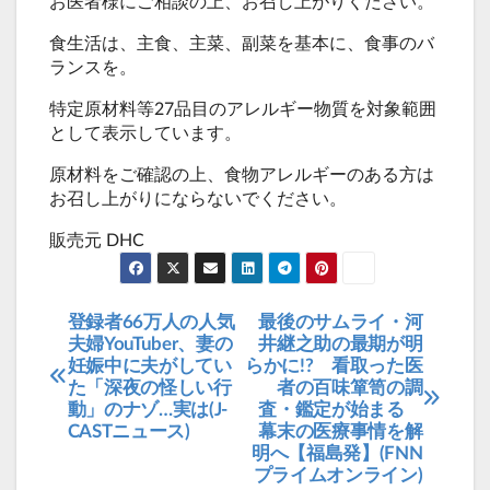
お医者様にご相談の上、お召し上がりください。
食生活は、主食、主菜、副菜を基本に、食事のバ
ランスを。
特定原材料等27品目のアレルギー物質を対象範囲
として表示しています。
原材料をご確認の上、食物アレルギーのある方は
お召し上がりにならないでください。
販売元 DHC
登録者66万人の人気
最後のサムライ・河
投
夫婦YouTuber、妻の
井継之助の最期が明
稿
妊娠中に夫がしてい
らかに!? 看取った医
た「深夜の怪しい行
者の百味箪笥の調
ナ
動」のナゾ…実は(J-
査・鑑定が始まる
ビ
CASTニュース)
幕末の医療事情を解
明へ【福島発】(FNN
ゲ
プライムオンライン)