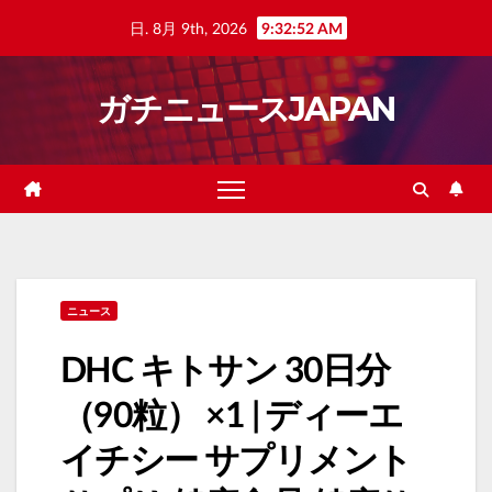
Skip
日. 8月 9th, 2026
9:32:53 AM
to
content
ガチニュースJAPAN
ニュース
DHC キトサン 30日分
（90粒） ×1 | ディーエ
イチシー サプリメント