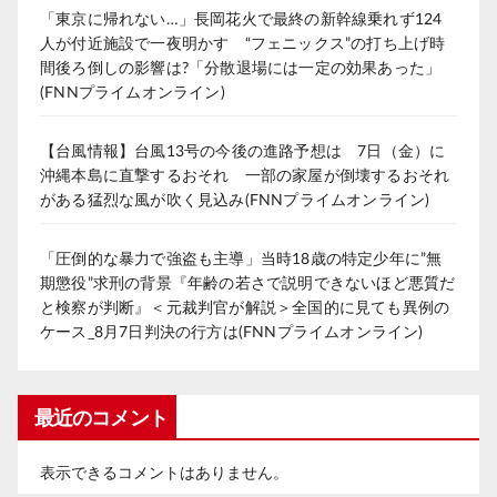
「東京に帰れない…」長岡花火で最終の新幹線乗れず124
人が付近施設で一夜明かす “フェニックス”の打ち上げ時
間後ろ倒しの影響は?「分散退場には一定の効果あった」
(FNNプライムオンライン)
【台風情報】台風13号の今後の進路予想は 7日（金）に
沖縄本島に直撃するおそれ 一部の家屋が倒壊するおそれ
がある猛烈な風が吹く見込み(FNNプライムオンライン)
「圧倒的な暴力で強盗も主導」当時18歳の特定少年に”無
期懲役”求刑の背景『年齢の若さで説明できないほど悪質だ
と検察が判断』＜元裁判官が解説＞全国的に見ても異例の
ケース_8月7日判決の行方は(FNNプライムオンライン)
最近のコメント
表示できるコメントはありません。