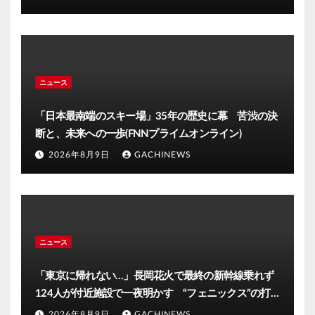
ニュース
「日本最南端のスキー場」35年の歴史に幕 苦渋の決
断と、未来への一歩(FNNプライムオンライン)
2026年8月9日
GACHINEWS
ニュース
「東京に帰れない…」長岡花火で最終の新幹線乗れず
124人が付近施設で一夜明かす “フェニックス”の打
ち上げ時間後ろ倒しの影響は?「分散退場には一定の
2026年8月9日
GACHINEWS