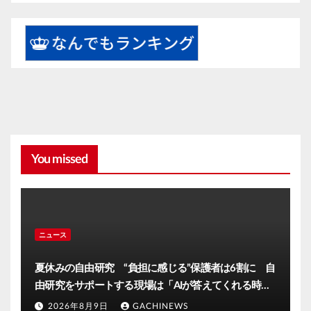
You missed
ニュース
夏休みの自由研究 “負担に感じる”保護者は6割に 自
由研究をサポートする現場は「AIが答えてくれる時代
だが自分の目で」大分発(FNNプライムオンライン)
2026年8月9日
GACHINEWS