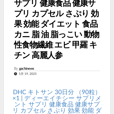
サプリ 健康食品 健康サ
プリ カプセル さぷり 効
果 効能 ダイエット 食品
カニ 脂 油 脂っこい 動物
性食物繊維 エビ 甲羅 キ
チン 高麗人参
By
gachinews
5月 19, 2025
DHC キトサン 30日分 （90粒）
×1 | ディーエイチシー サプリメ
ント サプリ 健康食品 健康サプ
リ カプセル さぷり 効果 効能 ダ