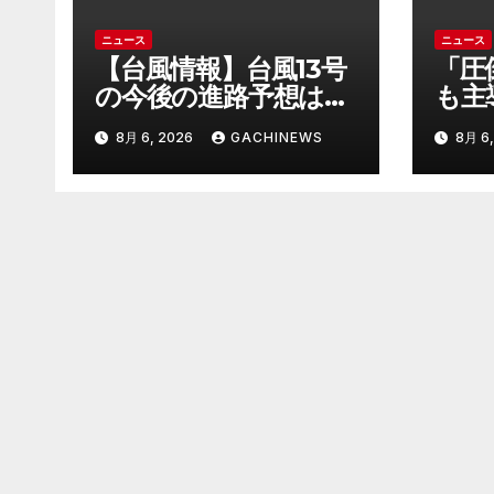
ニュース
ニュース
【台風情報】台風13号
「圧
の今後の進路予想は
も主
7日（金）に沖縄本島
定少
8月 6, 2026
GACHINEWS
8月 6,
に直撃するおそれ 一
刑の
部の家屋が倒壊するお
で説
それがある猛烈な風が
質だ
吹く見込み(FNNプラ
元裁
イムオンライン)
的に
ス_
は(
ライ