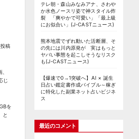
テレ朝・森山みなみアナ、さわや
か水色ノースリ姿で神スタイル炸
裂 「爽やかで可愛い」「最上級
にお似合い」(J-CASTニュース)
熊本地震でずれ動いた活断層、そ
。投稿
の先には川内原発が 実はもっと
ヤバい事態を起こしそうなリスク
も(J-CASTニュース)
画、
【爆速で0→1突破へ】AI × 誕生
応じ
日占い鑑定書作成バイブル～稼ぎ
に特化した副業ネット占いビジネ
ス
GBを
」と
最近のコメント