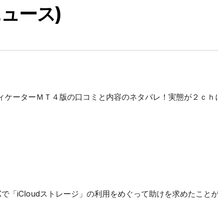
ニュース)
ィケーターＭＴ４版の口コミと内容のネタバレ！実態が２ｃｈ
Xで「iCloudストレージ」の利用をめぐって助けを求めたこと