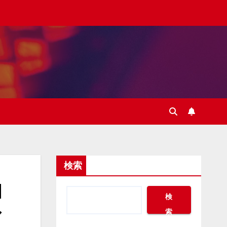
検索
d
検
マ
索