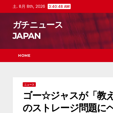
Skip
土. 8月 8th, 2026
3:40:49 AM
to
content
ガチニュース
JAPAN
HOME
ニュース
ゴー☆ジャスが「教えて
のストレージ問題に