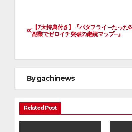
【7大特典付き】『バタフライ ─たった6
投
副業でゼロイチ突破の継続マップ─』
稿
ナ
ビ
ゲ
By
gachinews
ー
シ
Related Post
ョ
ン