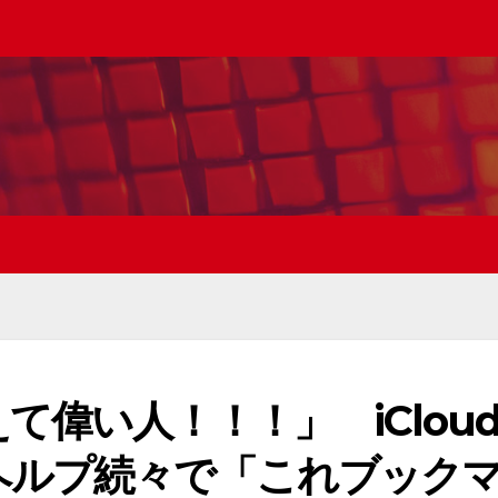
偉い人！！！」 iClou
ヘルプ続々で「これブック