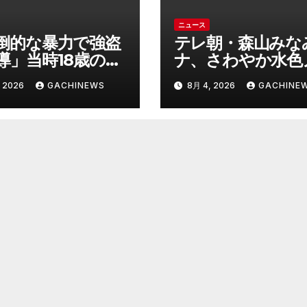
ニュース
倒的な暴力で強盗
テレ朝・森山みな
導」当時18歳の特
ナ、さわやか水色
年に”無期懲役”求
スリ姿で神スタイ
 2026
GACHINEWS
8月 4, 2026
GACHINE
背景『年齢の若さ
裂 「爽やかで可
明できないほど悪
い」「最上級にお
と検察が判断』＜
い」(J-CASTニュ
判官が解説＞全国
ス)
見ても異例のケー
8月7日判決の行方
FNNプライムオン
ン)