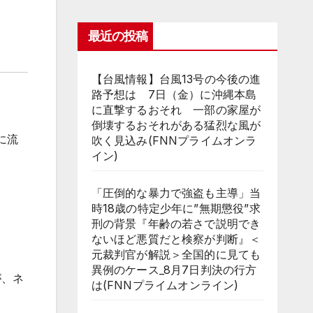
最近の投稿
【台風情報】台風13号の今後の進
路予想は 7日（金）に沖縄本島
に直撃するおそれ 一部の家屋が
倒壊するおそれがある猛烈な風が
に流
吹く見込み(FNNプライムオンラ
イン)
「圧倒的な暴力で強盗も主導」当
時18歳の特定少年に”無期懲役”求
刑の背景『年齢の若さで説明でき
ないほど悪質だと検察が判断』＜
元裁判官が解説＞全国的に見ても
異例のケース_8月7日判決の行方
が、ネ
は(FNNプライムオンライン)