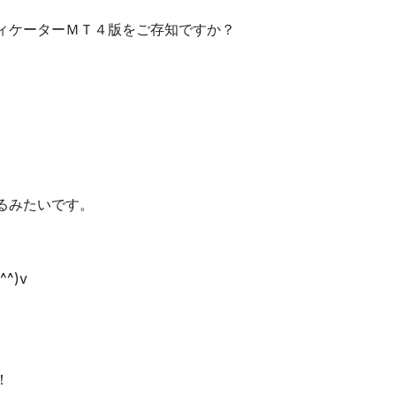
ィケーターＭＴ４版をご存知ですか？
るみたいです。
^)v
。
！