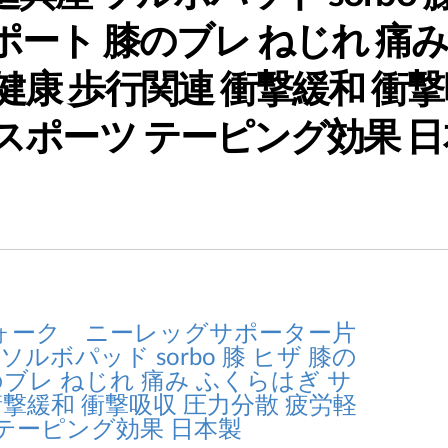
ポート 膝のブレ ねじれ 痛
健康 歩行関連 衝撃緩和 衝
 スポーツ テーピング効果 日
ォーク ニーレッグサポーター片
ソルボパッド sorbo 膝 ヒザ 膝の
ブレ ねじれ 痛み ふくらはぎ サ
衝撃緩和 衝撃吸収 圧力分散 疲労軽
 テーピング効果 日本製