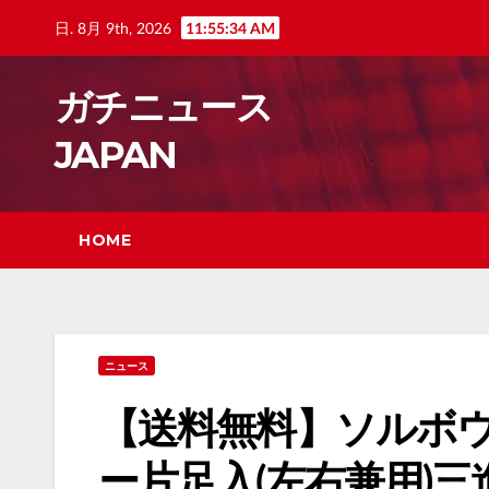
Skip
日. 8月 9th, 2026
11:55:35 AM
to
content
ガチニュース
JAPAN
HOME
ニュース
【送料無料】ソルボ
ー片足入(左右兼用)三進