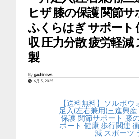
ヒザ 膝の保護 関節サ
ふくらはぎ サポート 
収 圧力分散 疲労軽減
製
By
gachinews
6月 5, 2025
【送料無料】ソルボウ
足入(左右兼用)三進興産 
保護 関節サポート 膝の
ポート 健康 歩行関連 
減 スポーツ