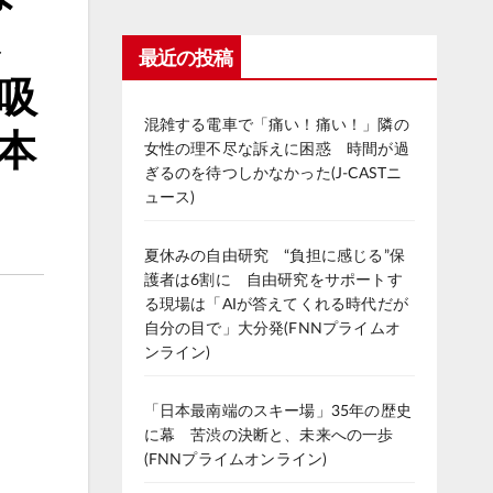
み
最近の投稿
撃吸
混雑する電車で「痛い！痛い！」隣の
本
女性の理不尽な訴えに困惑 時間が過
ぎるのを待つしかなかった(J-CASTニ
ュース)
夏休みの自由研究 “負担に感じる”保
護者は6割に 自由研究をサポートす
る現場は「AIが答えてくれる時代だが
自分の目で」大分発(FNNプライムオ
ンライン)
「日本最南端のスキー場」35年の歴史
に幕 苦渋の決断と、未来への一歩
(FNNプライムオンライン)