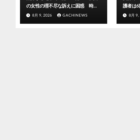
の女性の理不尽な訴えに困惑 時間
護者は
が過ぎるのを待つしかなかった(J-
る現場は
8月 9, 2026
GACHINEWS
8月 9,
CASTニュース)
が自分の
オンライ