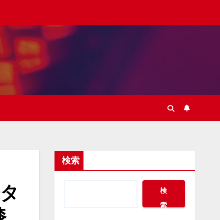
検索
ータ
検
索
膝