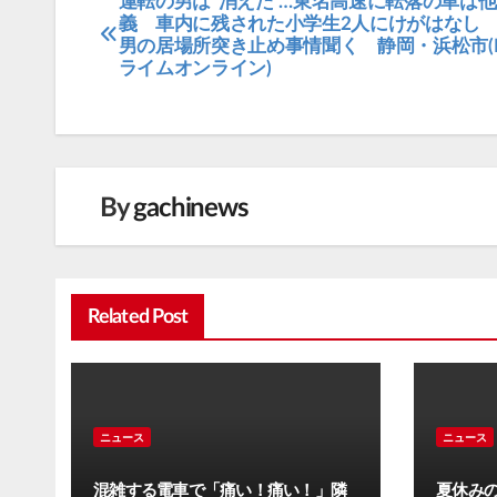
運転の男は“消えた”…東名高速に転落の車は
投
義 車内に残された小学生2人にけがはなし
稿
男の居場所突き止め事情聞く 静岡・浜松市(
ライムオンライン)
ナ
ビ
ゲ
ー
シ
By
gachinews
ョ
ン
Related Post
ニュース
ニュース
混雑する電車で「痛い！痛い！」隣
夏休みの