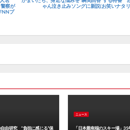
他人名
かまいたち、身近な悩みを“瞬間回答”する特番 
 警察が
ゃん泣き止みソングに新説(お笑いナタリ
FNNプ
ニュース
自由研究 “負担に感じる”保
「日本最南端のスキー場」35