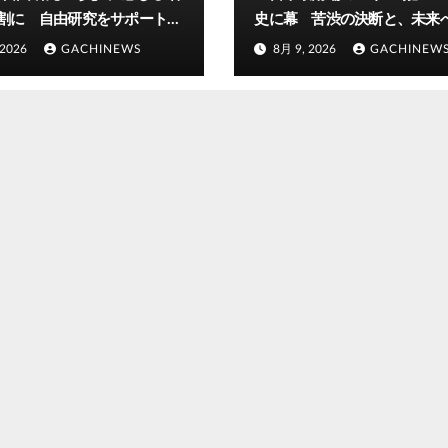
6割に 自由研究をサポートす
史に幕 苦渋の決断と、未来
「AIが答えてくれる時代だ
歩(FNNプライムオンライン)
 2026
GACHINEWS
8月 9, 2026
GACHINEW
目で」大分発(FNNプライム
ン)