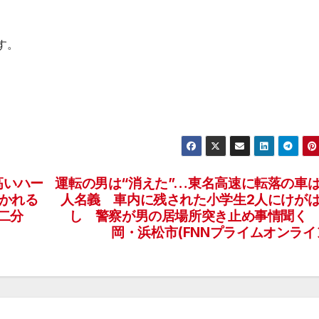
す。
高いハー
運転の男は“消えた”…東名高速に転落の車
かれる
人名義 車内に残された小学生2人にけが
二分
し 警察が男の居場所突き止め事情聞く
岡・浜松市(FNNプライムオンライ