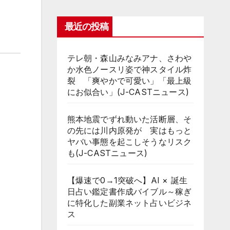
最近の投稿
テレ朝・森山みなみアナ、さわや
か水色ノースリ姿で神スタイル炸
裂 「爽やかで可愛い」「最上級
にお似合い」(J-CASTニュース)
熊本地震でずれ動いた活断層、そ
の先には川内原発が 実はもっと
ヤバい事態を起こしそうなリスク
も(J-CASTニュース)
【爆速で0→1突破へ】AI × 誕生
日占い鑑定書作成バイブル～稼ぎ
に特化した副業ネット占いビジネ
ス