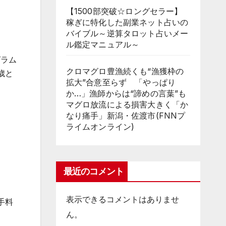
【1500部突破☆ロングセラー】
稼ぎに特化した副業ネット占いの
バイブル～逆算タロット占いメー
ル鑑定マニュアル～
グラム
クロマグロ豊漁続くも“漁獲枠の
歳と
拡大”合意至らず 「やっぱり
か…」漁師からは“諦めの言葉”も
マグロ放流による損害大きく「か
なり痛手」新潟・佐渡市(FNNプ
ライムオンライン)
最近のコメント
表示できるコメントはありませ
手料
ん。