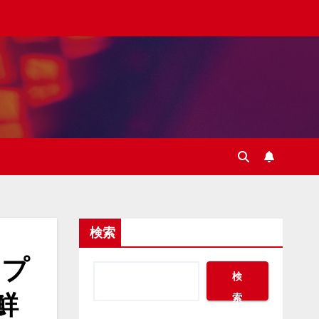
検索
」プ
検
鮮
索