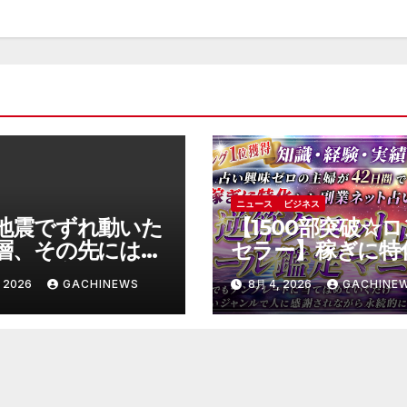
ニュース
ビジネス
地震でずれ動いた
【1500部突破☆
層、その先には川
セラー】稼ぎに特
発が 実はもっと
た副業ネット占い
 2026
GACHINEWS
8月 4, 2026
GACHINE
い事態を起こしそ
イブル～逆算タロ
スクも(J-CAST
占いメール鑑定マ
ース)
アル～