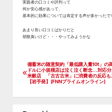
実践者の口コミや評判って
何か安心感があって、
基本的に効果については肯定する声が多かったで
あまり良い口コミばかりだと
胡散臭いけど・・・やってみようかな
備蓄米の随意契約「最低購入量10t」の
投
ドルに小規模店は泣く泣く断念…対応分
稿
米穀店 「古古古米」に消費者の反応も
【岩手発】(FNNプライムオンライン)
ナ
ビ
ゲ