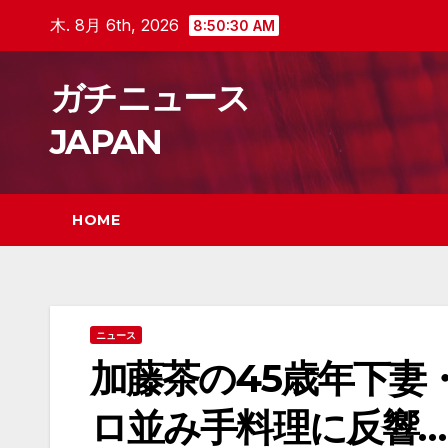
Skip
木. 8月 6th, 2026
8:50:31 AM
to
content
ガチニュース
JAPAN
HOME
ニュース
加藤茶の45歳年下妻
ロ並み手料理に反響