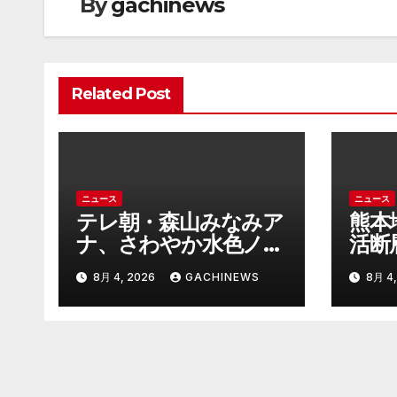
By
gachinews
ー
シ
ョ
Related Post
ン
ニュース
ニュース
テレ朝・森山みなみア
熊本
ナ、さわやか水色ノー
活断
スリ姿で神スタイル炸
内原
8月 4, 2026
GACHINEWS
8月 4,
裂 「爽やかで可愛
ヤバ
い」「最上級にお似合
うなリ
い」(J-CASTニュー
ニュ
ス)