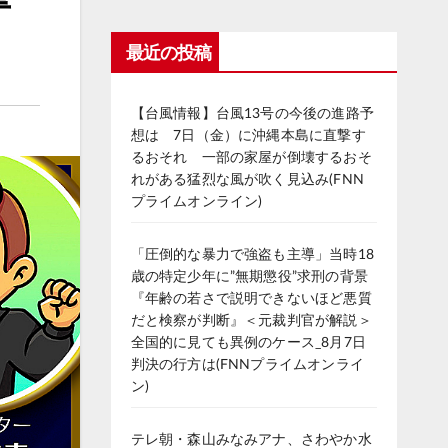
最近の投稿
【台風情報】台風13号の今後の進路予
想は 7日（金）に沖縄本島に直撃す
るおそれ 一部の家屋が倒壊するおそ
れがある猛烈な風が吹く見込み(FNN
プライムオンライン)
「圧倒的な暴力で強盗も主導」当時18
歳の特定少年に”無期懲役”求刑の背景
『年齢の若さで説明できないほど悪質
だと検察が判断』＜元裁判官が解説＞
全国的に見ても異例のケース_8月7日
判決の行方は(FNNプライムオンライ
ン)
テレ朝・森山みなみアナ、さわやか水