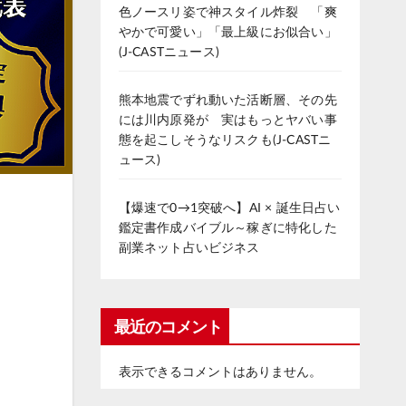
色ノースリ姿で神スタイル炸裂 「爽
やかで可愛い」「最上級にお似合い」
(J-CASTニュース)
熊本地震でずれ動いた活断層、その先
には川内原発が 実はもっとヤバい事
態を起こしそうなリスクも(J-CASTニ
ュース)
【爆速で0→1突破へ】AI × 誕生日占い
鑑定書作成バイブル～稼ぎに特化した
副業ネット占いビジネス
最近のコメント
表示できるコメントはありません。