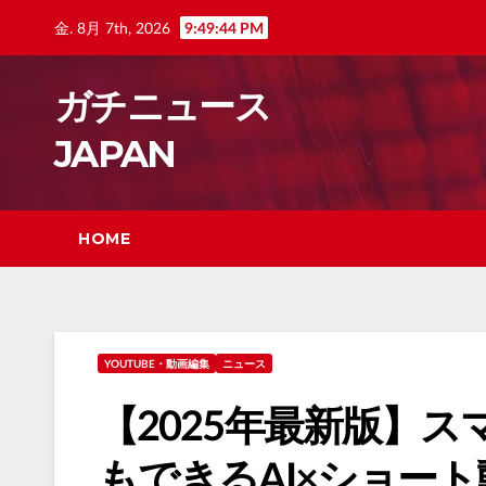
Skip
金. 8月 7th, 2026
9:49:46 PM
to
content
ガチニュース
JAPAN
HOME
YOUTUBE・動画編集
ニュース
【2025年最新版】ス
もできるAI×ショー