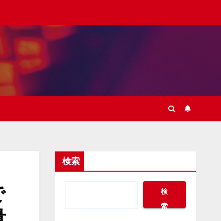
検索
で
検
索
量