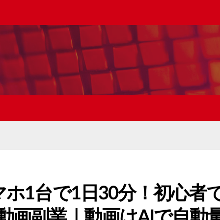
マホ1台で1日30分！初心者
ト動画副業｜動画はAIで自動