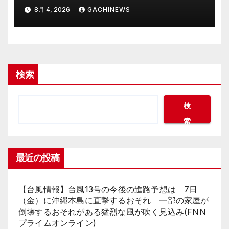
裂 「爽やかで可愛い」「最上級
8月 4, 2026
GACHINEWS
にお似合い」(J-CASTニュース)
検索
検
索
最近の投稿
【台風情報】台風13号の今後の進路予想は 7日
（金）に沖縄本島に直撃するおそれ 一部の家屋が
倒壊するおそれがある猛烈な風が吹く見込み(FNN
プライムオンライン)