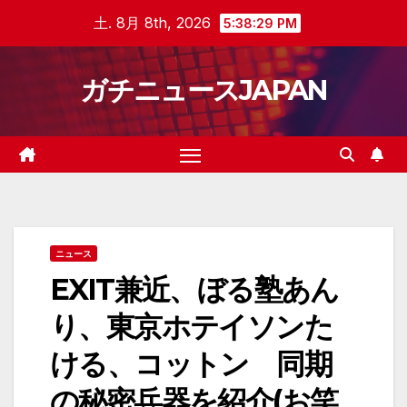
Skip
土. 8月 8th, 2026
5:38:30 PM
to
content
ガチニュースJAPAN
ニュース
EXIT兼近、ぼる塾あん
り、東京ホテイソンた
ける、コットン 同期
の秘密兵器を紹介(お笑