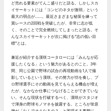
ど売れる要素がてんこ盛りだと語る。しかしスカ
イサーキットには「コンビのネタが激弱」という
最大の弱点が……。最近さまざまな秘策を練って
賞レースの2回戦を突破したが、非常に志が低
く、そのことで完全燃焼してしまったと語る。そ
んなスカイサーキットが次に掲げる“志の低い目
標”とは。
兼近が紹介する漢咲コータローには「みんなが応
援したくなる」という魅力があるとのこと。3年
間、同じ公園で野球の試合の再現動画を1人で撮
影しているという漢咲。その努力が功を奏し、プ
ロ野球選手にその動画を見てもらえる機会が増え
たが、なかなか仕事につなげることができていな
い。そんな現状を打破するべく、漢咲がスタジオ
で渾身の野球モノマネを披露する。ところが蛍原
徹が「なんでそうなるの？」と困惑する事態に。