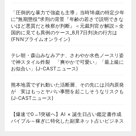
「圧倒的な暴力で強盗も主導」当時18歳の特定少年
に”無期懲役”求刑の背景『年齢の若さで説明できな
いほど悪質だと検察が判断』＜元裁判官が解説＞全
国的に見ても異例のケース_8月7日判決の行方は
(FNNプライムオンライン)
テレ朝・森山みなみアナ、さわやか水色ノースリ姿
で神スタイル炸裂 「爽やかで可愛い」「最上級に
お似合い」(J-CASTニュース)
熊本地震でずれ動いた活断層、その先には川内原発
が 実はもっとヤバい事態を起こしそうなリスクも
(J-CASTニュース)
【爆速で0→1突破へ】AI × 誕生日占い鑑定書作成
バイブル～稼ぎに特化した副業ネット占いビジネス