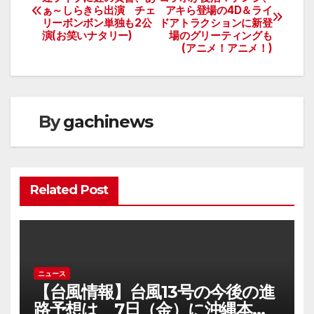
ぁ～しらきら出演 チェ
アキら登場の4D＆ライ
稿
リーボンボン単独も2公
ドアトラクションに新登
演(お笑いナタリー)
場のグリーティングも
ナ
(アニメ！アニメ！)
ビ
ゲ
By
gachinews
ー
シ
ョ
Related Post
ン
ニュース
【台風情報】台風13号の今後の進
路予想は 7日（金）に沖縄本島