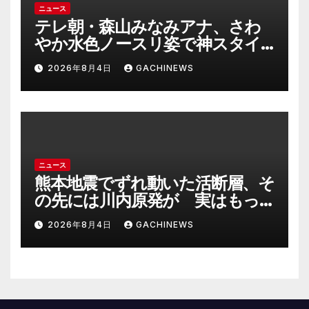
ニュース
テレ朝・森山みなみアナ、さわ
やか水色ノースリ姿で神スタイ
ル炸裂 「爽やかで可愛い」「最
2026年8月4日
GACHINEWS
上級にお似合い」(J-CASTニュー
ス)
ニュース
熊本地震でずれ動いた活断層、そ
の先には川内原発が 実はもっ
とヤバい事態を起こしそうなリ
2026年8月4日
GACHINEWS
スクも(J-CASTニュース)