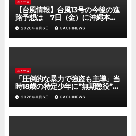
ニュース
【台風情報】台風13号の今後の進
路予想は 7日（金）に沖縄本島
に直撃するおそれ 一部の家屋
2026年8月6日
GACHINEWS
が倒壊するおそれがある猛烈な
風が吹く見込み(FNNプライムオ
ンライン)
ニュース
「圧倒的な暴力で強盗も主導」当
時18歳の特定少年に”無期懲役”求
刑の背景『年齢の若さで説明でき
2026年8月6日
GACHINEWS
ないほど悪質だと検察が判断』
＜元裁判官が解説＞全国的に見て
も異例のケース_8月7日判決の行
方は(FNNプライムオンライン)