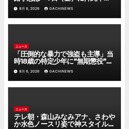
に直撃するおそれ 一部の家屋が
8月 6, 2026
GACHINEWS
倒壊するおそれがある猛烈な風が
吹く見込み(FNNプライムオンラ
イン)
ニュース
「圧倒的な暴力で強盗も主導」当
時18歳の特定少年に”無期懲役”求
刑の背景『年齢の若さで説明でき
8月 6, 2026
GACHINEWS
ないほど悪質だと検察が判断』＜
元裁判官が解説＞全国的に見ても
異例のケース_8月7日判決の行方
は(FNNプライムオンライン)
ニュース
テレ朝・森山みなみアナ、さわや
か水色ノースリ姿で神スタイル炸