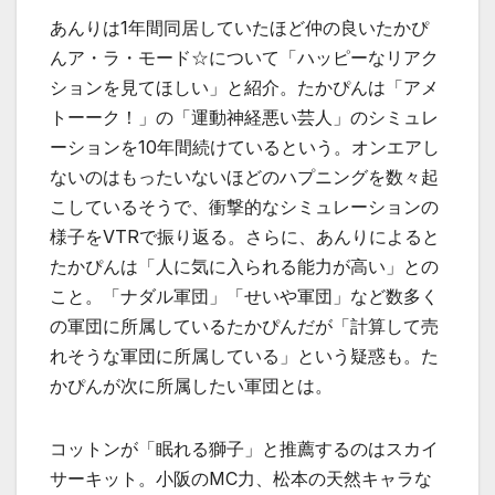
あんりは1年間同居していたほど仲の良いたかぴ
んア・ラ・モード☆について「ハッピーなリアク
ションを見てほしい」と紹介。たかぴんは「アメ
トーーク！」の「運動神経悪い芸人」のシミュレ
ーションを10年間続けているという。オンエアし
ないのはもったいないほどのハプニングを数々起
こしているそうで、衝撃的なシミュレーションの
様子をVTRで振り返る。さらに、あんりによると
たかぴんは「人に気に入られる能力が高い」との
こと。「ナダル軍団」「せいや軍団」など数多く
の軍団に所属しているたかぴんだが「計算して売
れそうな軍団に所属している」という疑惑も。た
かぴんが次に所属したい軍団とは。
コットンが「眠れる獅子」と推薦するのはスカイ
サーキット。小阪のMC力、松本の天然キャラな