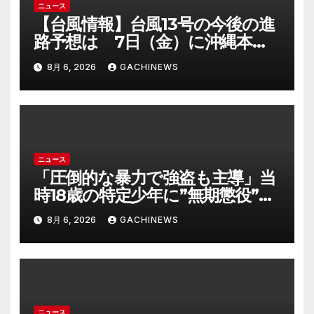
ニュース
【台風情報】台風13号の今後の進
路予想は 7日（金）に沖縄本島
に直撃するおそれ 一部の家屋が
8月 6, 2026
GACHINEWS
倒壊するおそれがある猛烈な風が
吹く見込み(FNNプライムオンラ
イン)
ニュース
「圧倒的な暴力で強盗も主導」当
時18歳の特定少年に”無期懲役”求
刑の背景『年齢の若さで説明でき
8月 6, 2026
GACHINEWS
ないほど悪質だと検察が判断』＜
元裁判官が解説＞全国的に見ても
異例のケース_8月7日判決の行方
は(FNNプライムオンライン)
ニュース