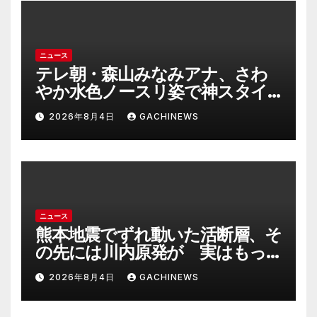
も異例のケース_8月7日判決の行
方は(FNNプライムオンライン)
ニュース
テレ朝・森山みなみアナ、さわ
やか水色ノースリ姿で神スタイ
ル炸裂 「爽やかで可愛い」「最
2026年8月4日
GACHINEWS
上級にお似合い」(J-CASTニュー
ス)
ニュース
熊本地震でずれ動いた活断層、そ
の先には川内原発が 実はもっ
とヤバい事態を起こしそうなリ
2026年8月4日
GACHINEWS
スクも(J-CASTニュース)