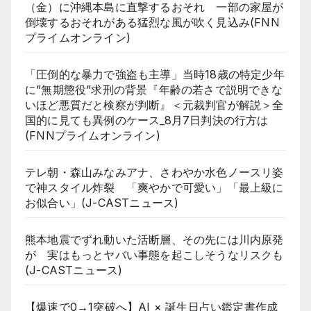
（金）に沖縄本島に直撃するおそれ 一部の家屋が
倒壊するおそれがある猛烈な風が吹く見込み(FNN
プライムオンライン)
「圧倒的な暴力で強盗も主導」当時18歳の特定少年
に”無期懲役”求刑の背景『年齢の若さで説明できな
いほど悪質だと検察が判断』＜元裁判官が解説＞全
国的に見ても異例のケース_8月7日判決の行方は
(FNNプライムオンライン)
テレ朝・森山みなみアナ、さわやか水色ノースリ姿
で神スタイル炸裂 「爽やかで可愛い」「最上級に
お似合い」(J-CASTニュース)
熊本地震でずれ動いた活断層、その先には川内原発
が 実はもっとヤバい事態を起こしそうなリスクも
(J-CASTニュース)
【爆速で0→1突破へ】AI × 誕生日占い鑑定書作成