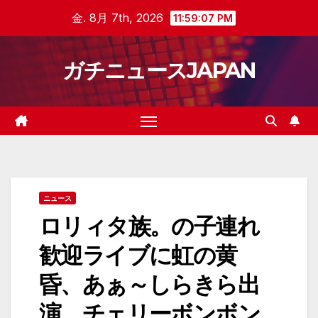
Skip
金. 8月 7th, 2026
11:59:08 PM
to
content
ガチニュースJAPAN
ニュース
ロリィタ族。の子連れ
歓迎ライブに虹の黄
昏、あぁ～しらきら出
演 チェリーボンボン