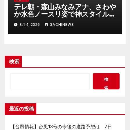
テレ朝・森山みなみアナ、さわや
か水色ノースリ姿で神スタイル炸
裂 「爽やかで可愛い」「最上級
8月 4, 2026
GACHINEWS
にお似合い」(J-CASTニュース)
検索
検
索
最近の投稿
【台風情報】台風13号の今後の進路予想は 7日