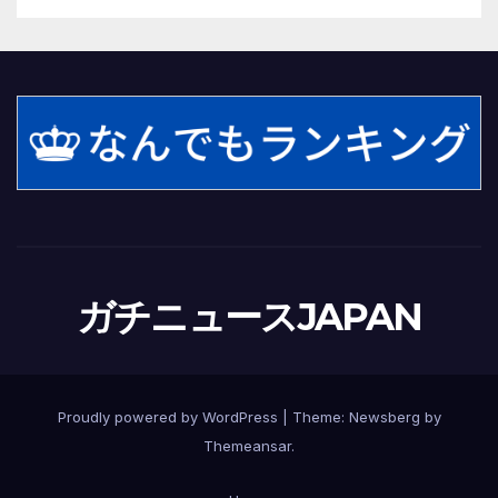
ガチニュースJAPAN
Proudly powered by WordPress
|
Theme:
Newsberg
by
Themeansar
.