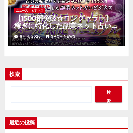
ニュース
ビジネス
【1500部突破☆ロングセラー】
稼ぎに特化した副業ネット占いの
バイブル～逆算タロット占いメー
8月 4, 2026
GACHINEWS
ル鑑定マニュアル～
検索
検
索
最近の投稿