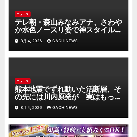
ニュース
テレ朝・森山みなみアナ、さわや
か水色ノースリ姿で神スタイル炸
裂 「爽やかで可愛い」「最上級
8月 4, 2026
GACHINEWS
にお似合い」(J-CASTニュース)
ニュース
熊本地震でずれ動いた活断層、そ
の先には川内原発が 実はもっと
ヤバい事態を起こしそうなリス
8月 4, 2026
GACHINEWS
クも(J-CASTニュース)