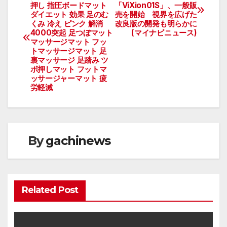
押し 指圧ボードマット
「ViXion01S」、一般販
稿
ダイエット 効果 足のむ
売を開始 視界を広げた
くみ 冷え ピンク 解消
改良版の開発も明らかに
ナ
4000突起 足つぼマット
(マイナビニュース)
マッサージマット フッ
ビ
トマッサージマット 足
裏マッサージ 足踏み ツ
ボ押しマット フットマ
ゲ
ッサージャーマット 疲
労軽減
ー
シ
ョ
By
gachinews
ン
Related Post