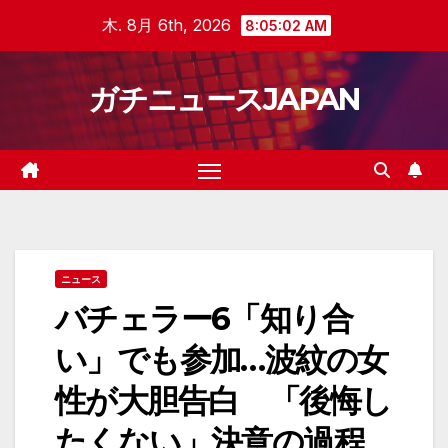
Skip
木. 8月 6th, 2026
8:05:03 AM
to
content
ガチニュースJAPAN
ニュース
バチェラー6「知り合
い」でも参加…波紋の女
性が大胆告白 「後悔し
たくない」決意の過程