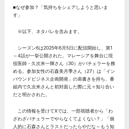
■なぜ参加？「気持ちをシェアしようと思いま
す」
※以下、ネタバレを含みます。
シーズン6は2025年6月5日に配信開始し、第1
～4話が一挙公開された。マレーシアを舞台に現
役医師・久次米一輝さん（30）がバチェラーを務
める。参加女性の石森美月季さん（27）は「イン
バウンドビジネス企画開発」の肩書きを持ち、番
組内で久次米さんと初対面した際に元々知り合い
だと明かされた。
この情報を受けてXでは、一部視聴者から「わ
ざわざバチェラーでやらなくてよくない？」「個
人的に石森さんとラストだったらやだな～もう知