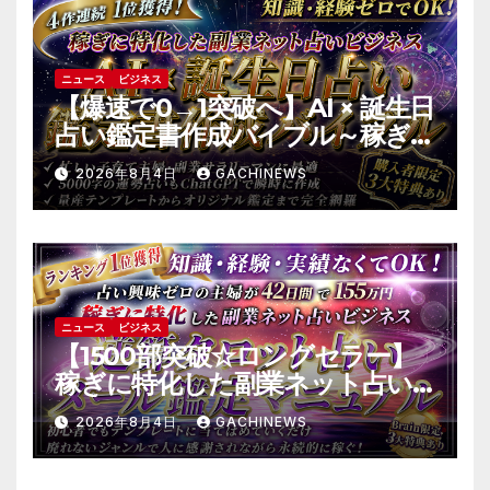
ニュース
ビジネス
【爆速で0→1突破へ】AI × 誕生日
占い鑑定書作成バイブル～稼ぎ
に特化した副業ネット占いビジ
2026年8月4日
GACHINEWS
ネス
ニュース
ビジネス
【1500部突破☆ロングセラー】
稼ぎに特化した副業ネット占い
のバイブル～逆算タロット占い
2026年8月4日
GACHINEWS
メール鑑定マニュアル～