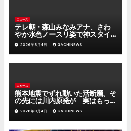
ニュース
テレ朝・森山みなみアナ、さわ
やか水色ノースリ姿で神スタイ
ル炸裂 「爽やかで可愛い」「最
2026年8月4日
GACHINEWS
上級にお似合い」(J-CASTニュー
ス)
ニュース
熊本地震でずれ動いた活断層、そ
の先には川内原発が 実はもっ
とヤバい事態を起こしそうなリ
2026年8月4日
GACHINEWS
スクも(J-CASTニュース)