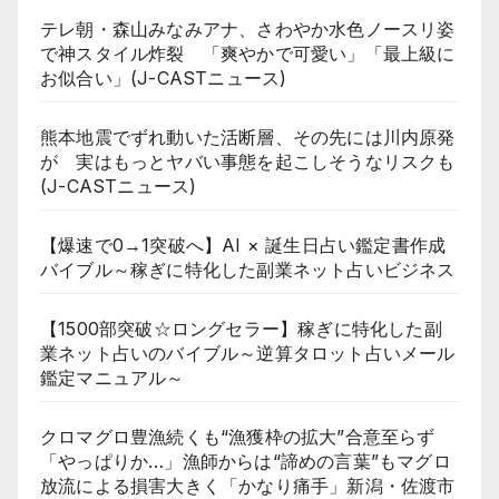
テレ朝・森山みなみアナ、さわやか水色ノースリ姿
で神スタイル炸裂 「爽やかで可愛い」「最上級に
お似合い」(J-CASTニュース)
熊本地震でずれ動いた活断層、その先には川内原発
が 実はもっとヤバい事態を起こしそうなリスクも
(J-CASTニュース)
【爆速で0→1突破へ】AI × 誕生日占い鑑定書作成
バイブル～稼ぎに特化した副業ネット占いビジネス
【1500部突破☆ロングセラー】稼ぎに特化した副
業ネット占いのバイブル～逆算タロット占いメール
鑑定マニュアル～
クロマグロ豊漁続くも“漁獲枠の拡大”合意至らず
「やっぱりか…」漁師からは“諦めの言葉”もマグロ
放流による損害大きく「かなり痛手」新潟・佐渡市