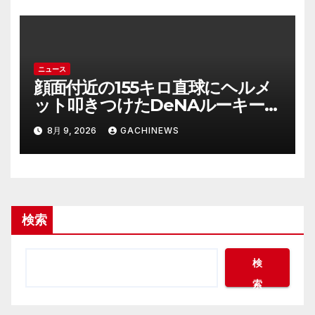
ニュース
顔面付近の155キロ直球にヘルメ
ット叩きつけたDeNAルーキー宮
下朝陽に擁護の声 「負けん気必
8月 9, 2026
GACHINEWS
要」と球団OB(J-CASTニュース)
検索
検
索