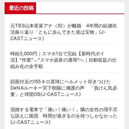
最近の投稿
元TBS山本里菜アナ（32）が離婚 4年間の結婚生
活振り返り「ともに歩んできた道は宝物」(J-
CASTニュース)
時給3,000円｜スマホ1台で完結【新時代ポイ
活】”作業”→”スマホ資産の運用”へ｜自動収益の仕
組み化の全手順
顔面付近の155キロ直球にヘルメット叩きつけた
DeNAルーキー宮下朝陽に擁護の声 「負けん気必
要」と球団OB(J-CASTニュース)
混雑する電車で「痛い！痛い！」隣の女性の理不尽
な訴えに困惑 時間が過ぎるのを待つしかなかった
(J-CASTニュース)