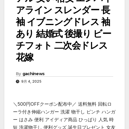
アライン スレンダー 長
袖 イブニングドレス 袖
あり 結婚式 後撮り ビー
チフォト 二次会ドレス
花嫁
By
gachinews
9月 4, 2025
＼500円OFFクーポン配布中／ 送料無料 回転ロ
ーラ付き伸縮ハンガー 洗濯 物干し ピンチ ハンガ
ー はさみ 便利 アイディア商品 ひっぱり 人気 時
短 洗濯物干し 便利グッズ 誕生日プレゼント 女友