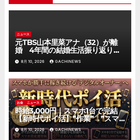
ン
ニュース
元TBS山本里菜アナ（32）が離
婚 4年間の結婚生活振り返り
「ともに歩んできた道は宝物」
8月 10, 2026
GACHINEWS
(J-CASTニュース)
お金
ニュース
時給3,000円｜スマホ1台で完結
【新時代ポイ活】”作業”→”スマ
ホ資産の運用”へ｜自動収益の仕
8月 10, 2026
GACHINEWS
組み化の全手順