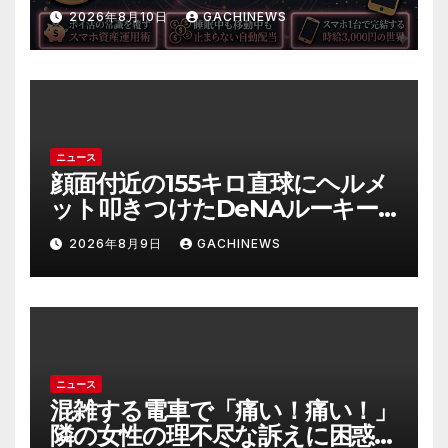
ホ資産の運用”へ｜自動収益の仕
2026年8月10日
GACHINEWS
組み化の全手順
ニュース
顔面付近の155キロ直球にヘルメ
ット叩きつけたDeNAルーキー
宮下朝陽に擁護の声 「負けん気
2026年8月9日
GACHINEWS
必要」と球団OB(J-CASTニュー
ス)
ニュース
混雑する電車で「痛い！痛い！」
隣の女性の理不尽な訴えに困惑