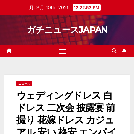
Skip
月. 8月 10th, 2026
12:22:53 PM
to
content
ガチニュースJAPAN
ニュース
ウェディングドレス 白
ドレス 二次会 披露宴 前
撮り 花嫁ドレス カジュ
アル 安い 格安 エンパイ