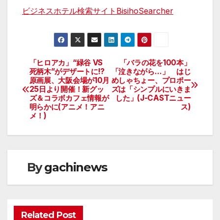
ビジネスホテル検索サイトBisihoSearcher
「ヒロアカ」“緑谷 VS
「バラの花を100本」
投
死柄木”がデザートに!?
「泣きながら…」 はじ
原画展、大阪会場が10月
めしゃちょー、プロポー
稿
25日より開催！新グッ
ズは「シンプルにいきま
ズ＆コラボカフェ情報が
した」(J-CASTニュー
ナ
明らかに(アニメ！アニ
ス)
メ！)
ビ
ゲ
ー
By
gachinews
シ
ョ
Related Post