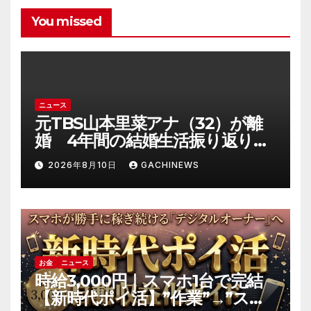
You missed
ニュース
元TBS山本里菜アナ（32）が離
婚 4年間の結婚生活振り返り
「ともに歩んできた道は宝物」
2026年8月10日
GACHINEWS
(J-CASTニュース)
お金
ニュース
時給3,000円｜スマホ1台で完結
【新時代ポイ活】”作業”→”スマ